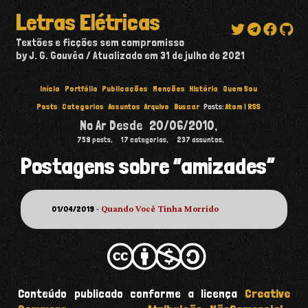
Letras Elétricas
Textões e ficções sem compromisso
by J. G. Gouvêa
Atualizado em
31 de julho de 2021
Início
Portfólio
Publicações
Menções
História
Quem Sou
Posts
Categorias
Assuntos
Arquivo
Buscar
Posts:
Atom
|
RSS
No Ar Desde
20/06/2010
,
759
posts,
17
categorias,
237
assuntos,
Postagens sobre “amizades”
01/04/2019
-
Quando Você Tinha Morrido
Conteúdo publicado conforme a licença
Creative