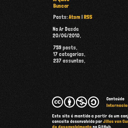
Buscar
Posts:
Atom
|
RSS
No Ar Desde
20/06/2010
,
759
posts,
17
categorias,
237
assuntos,
Conteúdo
Internacio
Este site é mantido a partir de um c
conceito desenvolvido por
Jilles van Gu
de desenvolvimento
no GitHub.