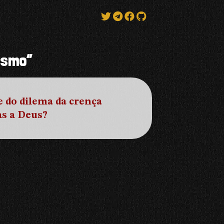
ismo”
 do dilema da crença
as a Deus?