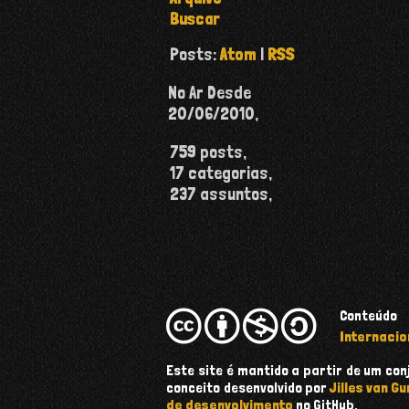
Buscar
Posts:
Atom
|
RSS
No Ar Desde
20/06/2010
,
759
posts,
17
categorias,
237
assuntos,
Conteúdo
Internacio
Este site é mantido a partir de um c
conceito desenvolvido por
Jilles van Gu
de desenvolvimento
no GitHub.