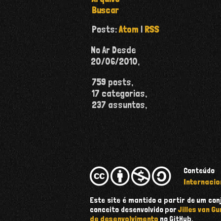
Buscar
Posts:
Atom
|
RSS
No Ar Desde
20/06/2010
,
759
posts,
17
categorias,
237
assuntos,
Conteúdo
Internacio
Este site é mantido a partir de um c
conceito desenvolvido por
Jilles van Gu
de desenvolvimento
no GitHub.