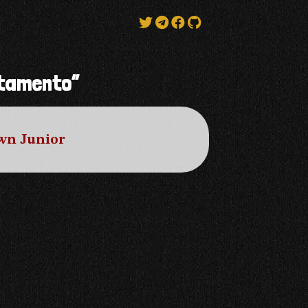
tamento”
own Junior