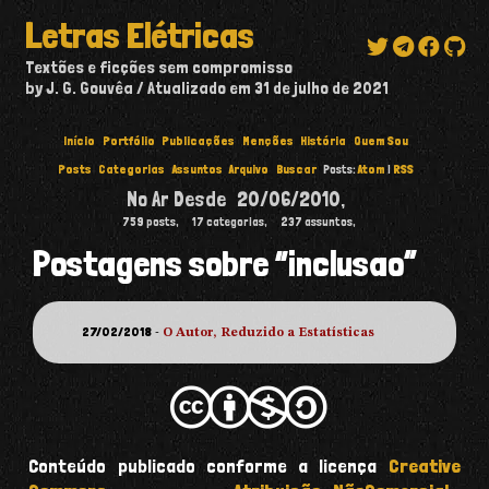
Letras Elétricas
Textões e ficções sem compromisso
by J. G. Gouvêa
Atualizado em
31 de julho de 2021
Início
Portfólio
Publicações
Menções
História
Quem Sou
Posts
Categorias
Assuntos
Arquivo
Buscar
Posts:
Atom
|
RSS
No Ar Desde
20/06/2010
,
759
posts,
17
categorias,
237
assuntos,
Postagens sobre “inclusao”
27/02/2018
-
O Autor, Reduzido a Estatísticas
Conteúdo publicado conforme a licença
Creative