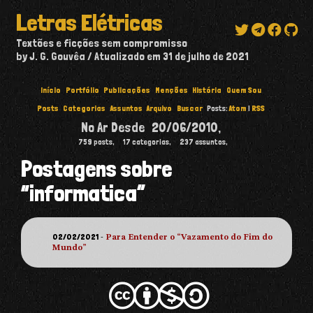
Letras Elétricas
Textões e ficções sem compromisso
by J. G. Gouvêa
Atualizado em
31 de julho de 2021
Início
Portfólio
Publicações
Menções
História
Quem Sou
Posts
Categorias
Assuntos
Arquivo
Buscar
Posts:
Atom
|
RSS
No Ar Desde
20/06/2010
,
759
posts,
17
categorias,
237
assuntos,
Postagens sobre
“informatica”
02/02/2021
-
Para Entender o “Vazamento do Fim do
Mundo”