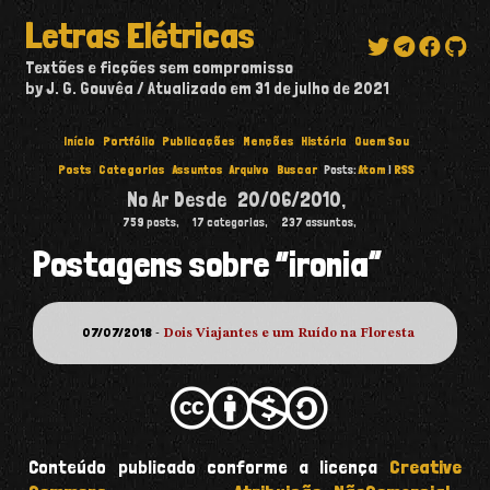
Letras Elétricas
Textões e ficções sem compromisso
by J. G. Gouvêa
Atualizado em
31 de julho de 2021
Início
Portfólio
Publicações
Menções
História
Quem Sou
Posts
Categorias
Assuntos
Arquivo
Buscar
Posts:
Atom
|
RSS
No Ar Desde
20/06/2010
,
759
posts,
17
categorias,
237
assuntos,
Postagens sobre “ironia”
07/07/2018
-
Dois Viajantes e um Ruído na Floresta
Conteúdo publicado conforme a licença
Creative