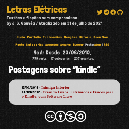
Letras Elétricas
Textões e ficções sem compromisso
by J. G. Gouvêa
Atualizado em
31 de julho de 2021
Início
Portfólio
Publicações
Menções
História
Quem Sou
Posts
Categorias
Assuntos
Arquivo
Buscar
Posts:
Atom
|
RSS
No Ar Desde
20/06/2010
,
759
posts,
17
categorias,
237
assuntos,
Postagens sobre “kindle”
15/10/2018
-
Inimiga Interior
24/03/2017
-
Criando Livros Eletrônicos e Físicos para
o Kindle, com Software Livre