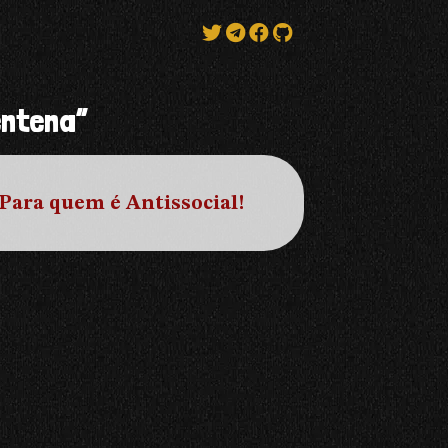
entena”
ara quem é Antissocial!