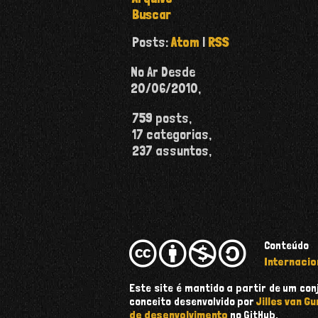
Buscar
Posts:
Atom
|
RSS
No Ar Desde
20/06/2010
,
759
posts,
17
categorias,
237
assuntos,
Conteúdo
Internacio
Este site é mantido a partir de um c
conceito desenvolvido por
Jilles van Gu
de desenvolvimento
no GitHub.