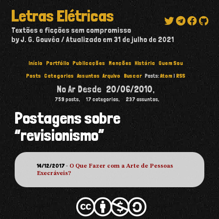
Letras Elétricas
Textões e ficções sem compromisso
by J. G. Gouvêa
Atualizado em
31 de julho de 2021
Início
Portfólio
Publicações
Menções
História
Quem Sou
Posts
Categorias
Assuntos
Arquivo
Buscar
Posts:
Atom
|
RSS
No Ar Desde
20/06/2010
,
759
posts,
17
categorias,
237
assuntos,
Postagens sobre
“revisionismo”
14/12/2017
-
O Que Fazer com a Arte de Pessoas
Execráveis?