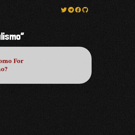
lismo”
Como For
mo?