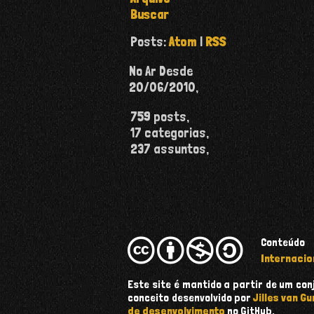
Buscar
Posts:
Atom
|
RSS
No Ar Desde
20/06/2010
,
759
posts,
17
categorias,
237
assuntos,
Conteúdo
Internacio
Este site é mantido a partir de um c
conceito desenvolvido por
Jilles van Gu
de desenvolvimento
no GitHub.