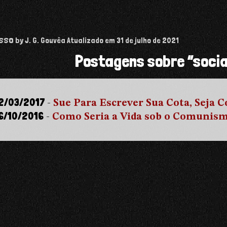
isso
by J. G. Gouvêa
Atualizado em
31 de julho de 2021
Postagens sobre “socia
2/03/2017
-
Sue Para Escrever Sua Cota, Seja 
6/10/2016
-
Como Seria a Vida sob o Comunis