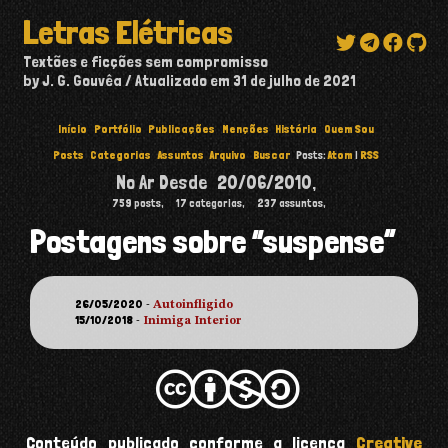
Letras Elétricas
Textões e ficções sem compromisso
by J. G. Gouvêa
Atualizado em
31 de julho de 2021
Início
Portfólio
Publicações
Menções
História
Quem Sou
Posts
Categorias
Assuntos
Arquivo
Buscar
Posts:
Atom
|
RSS
No Ar Desde
20/06/2010
,
759
posts,
17
categorias,
237
assuntos,
Postagens sobre “suspense”
26/05/2020
-
Autoinfligido
15/10/2018
-
Inimiga Interior
Conteúdo publicado conforme a licença
Creative