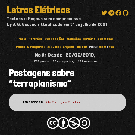
Letras Elétricas
Textões e ficções sem compromisso
by J. G. Gouvêa
Atualizado em
31 de julho de 2021
Início
Portfólio
Publicações
Menções
História
Quem Sou
Posts
Categorias
Assuntos
Arquivo
Buscar
Posts:
Atom
|
RSS
No Ar Desde
20/06/2010
,
759
posts,
17
categorias,
237
assuntos,
Postagens sobre
“terraplanismo”
29/05/2020
-
Os Cabeças Chatas