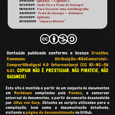
01/10/2011
-
Epifania — Capítulo 2
10/07/2011
-
Onde Fica a Praia do Sossego?
19/06/2011
-
Para Escrever uma Autobiografia
09/05/2011
-
Praia do Sossego — Romance
22/01/2011
-
Epifania
30/09/2010
-
“Amores Mortos”
Conteúdo publicado conforme a licença
Creative
Commons Atribuição-NãoComercial-
CompartilhaIgual 4.0 Internacional (CC BY-NC-SA
COPIAR NÃO É PRESTIGIAR. NÃO PIRATEIE, NÃO
4.0)
.
SACANEIE!
Este site é mantido a partir de um conjunto de documentos
em
Markdown
compilados pelo
Pandoc
, o conversor
universal de documentos, a partir do conceito desenvolvido
por
Jilles van Gurp
. Obtenha os scripts utilizados para a
compilação, bem como a documentação detalhada,
visitando a
página de desenvolvimento
no GitHub.