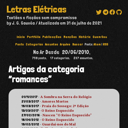
Letras Elétricas
Textões e ficções sem compromisso
by J. G. Gouvêa
Atualizado em
31 de julho de 2021
Início
Portfólio
Publicações
Menções
História
Quem Sou
Posts
Categorias
Assuntos
Arquivo
Buscar
Posts:
Atom
|
RSS
No Ar Desde
20/06/2010
,
759
posts,
17
categorias,
237
assuntos,
Artigos da categoria
“romances”
01/11/2017
-
A Sombra na Serra do Relógio
21/03/2017
-
Amores Mortos
19/03/2017
-
Praia do Sossego: 2ª Edição
13/03/2017
-
O Reino Esquecido
27/02/2016
-
Nasceu “O Reino Esquecido”
18/04/2012
-
O Reino Esquecido
19/02/2012
-
Guardai-nos do Mal