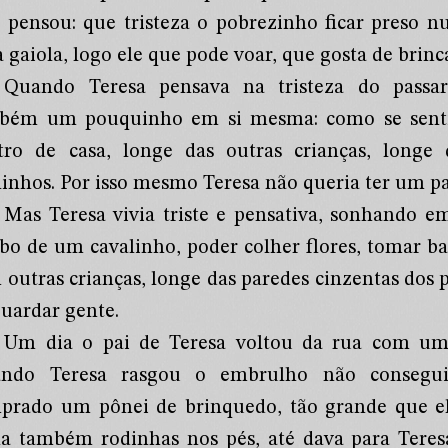
 pensou: que tristeza o pobrezinho ficar preso 
gaiola, logo ele que pode voar, que gosta de brinca
Quando Teresa pensava na tristeza do passar
bém um pouquinho em si mesma: como se sentia 
tro de casa, longe das outras crianças, longe 
hinhos. Por isso mesmo Teresa não queria ter um pa
Mas Teresa vivia triste e pensativa, sonhando e
bo de um cavalinho, poder colher flores, tomar ba
outras crianças, longe das paredes cinzentas dos p
guardar gente.
Um dia o pai de Teresa voltou da rua com uma 
ndo Teresa rasgou o embrulho não conseguia
prado um pônei de brinquedo, tão grande que el
ha também rodinhas nos pés, até dava para Teres