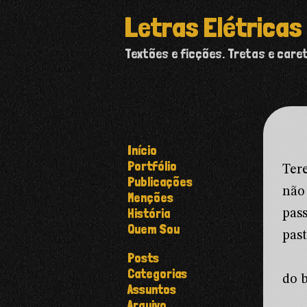
Letras Elétricas
Textões e ficções. Tretas e care
Início
Portfólio
Ter
Publicações
não
Menções
História
pas
Quem Sou
past
Posts
Categorias
do 
Assuntos
Arquivo