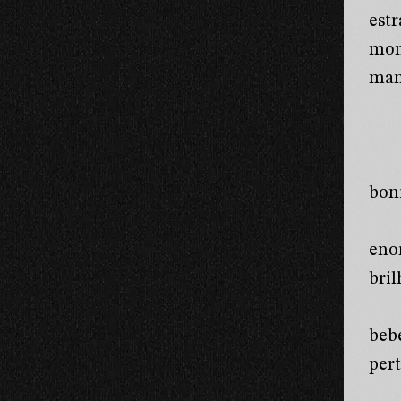
est
mon
man
boni
eno
bri
beb
pert