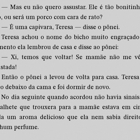
— Mas eu não quero assustar. Ele é tão bonitin
o, ou será um porco com cara de rato?
— É uma capivara, Teresa — disse o pônei.
Teresa achou o nome do bicho muito engraçado 
ento ela lembrou de casa e disse ao pônei:
— Xi, temos que voltar! Se mamãe não me vê 
ustada!
Então o pônei a levou de volta para casa. Teresa
ro debaixo da cama e foi dormir de novo.
No dia seguinte quando acordou não havia sinais
alhete que trouxera para a mamãe estava em cim
da um aroma delicioso que ela nem sabia direit
hum perfume.