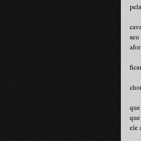
pela
cav
seu
afo
fica
cho
que
que
ele