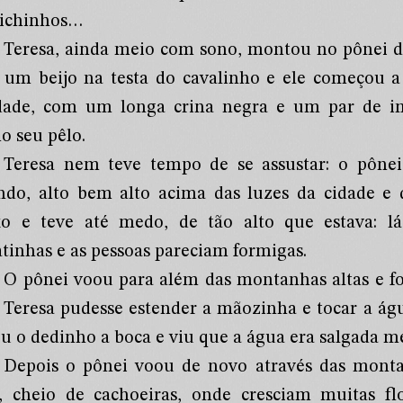
bichinhos…
Teresa, ainda meio com sono, montou no pônei d
 um beijo na testa do cavalinho e ele começou 
dade, com um longa crina negra e um par de ime
o seu pêlo.
Teresa nem teve tempo de se assustar: o pônei
ndo, alto bem alto acima das luzes da cidade e 
xo e teve até medo, de tão alto que estava: l
atinhas e as pessoas pareciam formigas.
O pônei voou para além das montanhas altas e foi
 Teresa pudesse estender a mãozinha e tocar a águ
ou o dedinho a boca e viu que a água era salgada
Depois o pônei voou de novo através das mont
o, cheio de cachoeiras, onde cresciam muitas fl