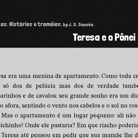
tas. Histórias e tramóias.
by J. G. Gouvêa
Teresa e o Pônei
esa era uma menina de apartamento. Como toda cri
 só dos de pelúcia mas dos de verdade tamb
sarinhos e de cavalos: seu grande sonho era um di
o afora, sentindo o vento nos cabelos e o sol no ros
Mas o apartamento é um lugar pequeno: ali não 
bichinho! Onde ele pastaria? Em que riacho poderia
Teresa até pensou em pedir que sua mamãe lhe d