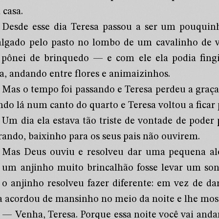
 casa.
Desde esse dia Teresa passou a ser um pouquinh
algado pelo pasto no lombo de um cavalinho de 
 pônei de brinquedo — e com ele ela podia fing
ra, andando entre flores e animaizinhos.
Mas o tempo foi passando e Teresa perdeu a graça 
ndo lá num canto do quarto e Teresa voltou a ficar 
Um dia ela estava tão triste de vontade de poder 
rando, baixinho para os seus pais não ouvirem.
Mas Deus ouviu e resolveu dar uma pequena ale
 um anjinho muito brincalhão fosse levar um son
 o anjinho resolveu fazer diferente: em vez de d
 a acordou de mansinho no meio da noite e lhe mos
— Venha, Teresa. Porque essa noite você vai andar a