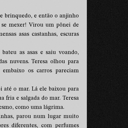
e brinquedo, e então o anjinho
a se mexer! Virou um pônei de
nsas asas castanhas, escuras
 bateu as asas e saiu voando,
das nuvens. Teresa olhou para
á embaixo os carros pareciam
 até o mar. Lá ele baixou para
a fria e salgada do mar. Teresa
 mesmo, como uma lágrima.
anhas, parou num lugar muito
ores diferentes, com perfumes