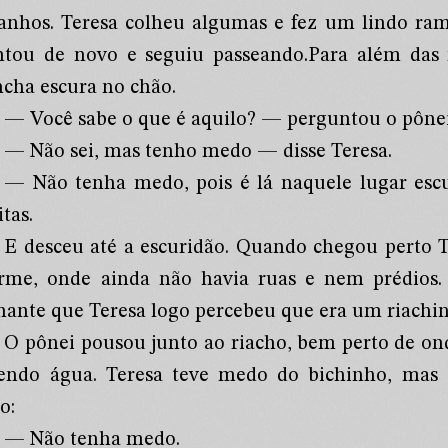
ranhos. Teresa colheu algumas e fez um lindo ra
tou de novo e seguiu passeando.Para além das
cha escura no chão.
— Você sabe o que é aquilo? — perguntou o pônei
— Não sei, mas tenho medo — disse Teresa.
— Não tenha medo, pois é lá naquele lugar escu
tas.
E desceu até a escuridão. Quando chegou perto T
rme, onde ainda não havia ruas e nem prédios. 
lhante que Teresa logo percebeu que era um riachi
O pônei pousou junto ao riacho, bem perto de on
endo água. Teresa teve medo do bichinho, mas o
o:
— Não tenha medo.