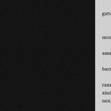
gat
mom
ass
bar
ram
ain
nen