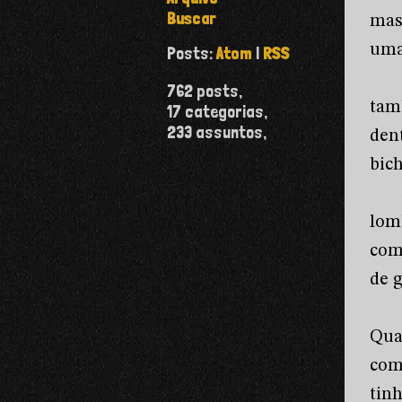
Buscar
mas
uma 
Posts:
Atom
|
RSS
762
posts,
tam
17
categorias,
233
assuntos,
den
bic
lom
com 
de 
Qua
com
tin