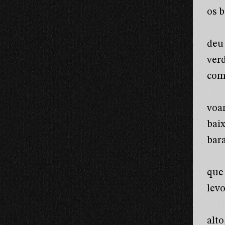
os 
deu
ver
com
voa
bai
bar
que
lev
alt