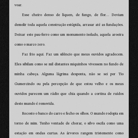
voar.
Esse cheiro denso de líquen, de fungo, de flor… Deviam
demolir toda aquela construção estúpida, arrasar até as fundações.
Deixar este pau-ferro como um monumento isolado, aquela aroeira
como o marco zero.
Faz frio aqui. Faz um silêncio que meus ouvidos agradecem.
Eles sibilam como se mil distantes miquinhos vivessem no fundo de
minha cabeça. Alguma lágrima desponta, não se sei por Tio
Gumercindo ou pela percepção de que estou velho e os meus
ouvidos parecem um rádio que chia quando a cortina de ruídos
deste mundo é removida.
Recosto o banco do carro e fecho os olhos. O mundo rodopia em
torno de mim. Tenho vontade de chorar, o silvo oscila como uma
estação em ondas curtas. As árvores rangem tristemente como