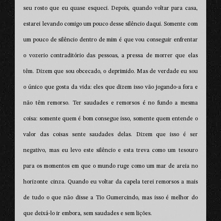
seu rosto que eu quase esqueci. Depois, quando voltar para casa,
estarei levando comigo um pouco desse silêncio daqui. Somente com
um pouco de silêncio dentro de mim é que vou conseguir enfrentar
o vozerio contraditório das pessoas, a pressa de morrer que elas
têm. Dizem que sou obcecado, o deprimido. Mas de verdade eu sou
o único que gosta da vida: eles que dizem isso vão jogando-a fora e
não têm remorso. Ter saudades e remorsos é no fundo a mesma
coisa: somente quem é bom consegue isso, somente quem entende o
valor das coisas sente saudades delas. Dizem que isso é ser
negativo, mas eu levo este silêncio e esta treva como um tesouro
para os momentos em que o mundo ruge como um mar de areia no
horizonte cinza. Quando eu voltar da capela terei remorsos a mais
de tudo o que não disse a Tio Gumercindo, mas isso é melhor do
que deixá-lo ir embora, sem saudades e sem lições.