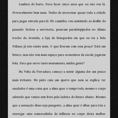
Lembrei do horto. Deve fazer cinco anos que eu não vou lá.
Provavelmente bem mais. Tenho de atravessar quase toda a cidade
para pegar estrada para lá. No caminho, vou assistindo ao desfile do
passado: fechou a sorveteria, puseram paralelepípedos no último
trecho da Avenida, a loja de brinquedos em que eu via a bela
Poliana já não existe mais. O que fizeram com essa praça? Está um
brinco, mas não tem mais espaço para os meninos da escola jogarem
bola. Para que serve tanto monumento, minha gente?
Na Volta da Ferradura começo a sentir alguma dor um pouco
mais irritante. No peito caiu um aperto que nem se explica: ter
saudades é uma coisa que a alma quer o tempo todo, mesmo o corpo
sabendo que vamos sem freio pela ladeira do futuro abaixo. Mesmo
que a sensação disso seja pungente, a alma quer é olhar para trás e
enxergar uma namoradinha de infância no corpo desta mulher