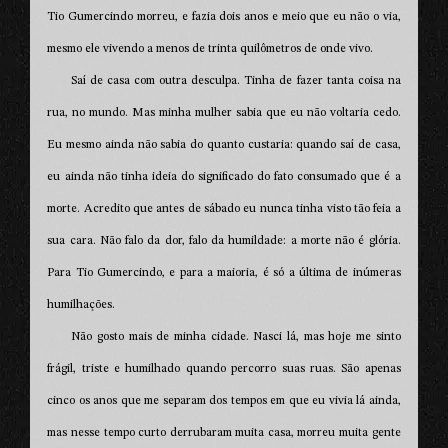
Tio Gumercindo morreu, e fazia dois anos e meio que eu não o via,
mesmo ele vivendo a menos de trinta quilômetros de onde vivo.
Saí de casa com outra desculpa. Tinha de fazer tanta coisa na
rua, no mundo. Mas minha mulher sabia que eu não voltaria cedo.
Eu mesmo ainda não sabia do quanto custaria: quando saí de casa,
eu ainda não tinha ideia do significado do fato consumado que é a
morte. Acredito que antes de sábado eu nunca tinha visto tão feia a
sua cara. Não falo da dor, falo da humildade: a morte não é glória.
Para Tio Gumercindo, e para a maioria, é só a última de inúmeras
humilhações.
Não gosto mais de minha cidade. Nasci lá, mas hoje me sinto
frágil, triste e humilhado quando percorro suas ruas. São apenas
cinco os anos que me separam dos tempos em que eu vivia lá ainda,
mas nesse tempo curto derrubaram muita casa, morreu muita gente