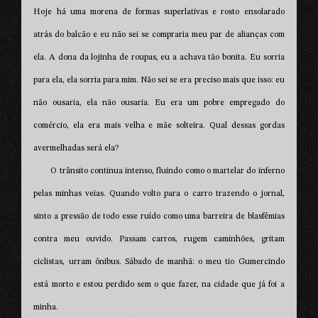
Hoje há uma morena de formas superlativas e rosto ensolarado
atrás do balcão e eu não sei se compraria meu par de alianças com
ela. A dona da lojinha de roupas, eu a achava tão bonita. Eu sorria
para ela, ela sorria para mim. Não sei se era preciso mais que isso: eu
não ousaria, ela não ousaria. Eu era um pobre empregado do
comércio, ela era mais velha e mãe solteira. Qual dessas gordas
avermelhadas será ela?
O trânsito continua intenso, fluindo como o martelar do inferno
pelas minhas veias. Quando volto para o carro trazendo o jornal,
sinto a pressão de todo esse ruído como uma barreira de blasfêmias
contra meu ouvido. Passam carros, rugem caminhões, gritam
ciclistas, urram ônibus. Sábado de manhã: o meu tio Gumercindo
está morto e estou perdido sem o que fazer, na cidade que já foi a
minha.