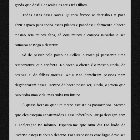
gorda que desfila descalça os seus três filhos.
Todas estas casas novas. Quanta árvore se derrubou aí para
abrir espaço para todos esses pilares e paredes! Felizmente o horto
mesmo tem muros altos, só com muros e campos minados o ser
humano se nega a destruir.
Só de passar pelo posto da Polícia o rosto já pressente uma
temperatura que conforta. No horto o cheiro é o mesmo ainda, de
resinas e de folhas mortas. Aqui não demoliram pessoas nem
degeneraram casas. Dentro do horto posso ser, ainda, o jovem que
não tinha uma vida, mas tinha um futuro.
É quase heresia que um motor assuste os passarinhos. Mesmo
que eles estejam acostumados a esse infortúnio. Dirijo devagar, com
a aceleração no mínimo. Espanta-me que num dia tão lindo de
inverno esteja tudo tão deserto. Para as pessoas esse lugar deve ser