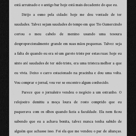
está arruinado e o antigo bar hoje está mais decadente do que eu.
Dirijo a esmo pela cidade: hoje me deu vontade de ter
saudades. Talvez sejam saudades do tempo em que Tio Gumercindo
cortou o meu cabelo de menino usando uma tesoura
desproporcionalmente grande em suas mãos pequenas. Talvez seja
a falta de quando eu era só um garoto triste por estas ruas: hoje eu
sinto até saudades de ter sido triste, era uma tristeza melhor a que
eu vivia. Deixo o carro estacionado na pracinha e dou uma volta.
Vou comprar o jornal, vou ver se encontro algum conhecido.
Parece que o jornaleiro vendeu o negócio a um estranho. O
relojoeiro demitiu a moça loura de rosto comprido que eu
paquerava com os olhos quando fazia a faculdade. Ela nem ficou
sabendo que eu a achava bonita, talvez nunca tenha sabido de
alguém que achasse isso. Foi ela que me vendeu o par de alianças.