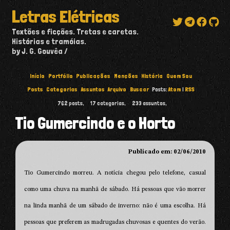
Letras Elétricas
Textões e ficções. Tretas e caretas.
Histórias e tramóias.
by J. G. Gouvêa
Início
Portfólio
Publicações
Menções
História
Quem Sou
Posts
Categorias
Assuntos
Arquivo
Buscar
Posts:
Atom
|
RSS
762
posts,
17
categorias,
233
assuntos,
Tio Gumercindo e o Horto
Publicado em: 02/06/2010
Tio Gumercindo morreu. A notícia chegou pelo telefone, casual
como uma chuva na manhã de sábado. Há pessoas que vão morrer
na linda manhã de um sábado de inverno: não é uma escolha. Há
pessoas que preferem as madrugadas chuvosas e quentes do verão.