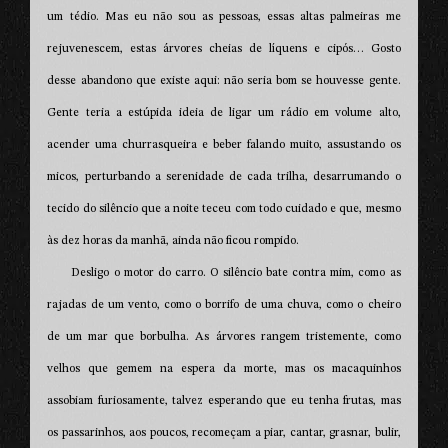
um tédio. Mas eu não sou as pessoas, essas altas palmeiras me
rejuvenescem, estas árvores cheias de líquens e cipós… Gosto
desse abandono que existe aqui: não seria bom se houvesse gente.
Gente teria a estúpida ideia de ligar um rádio em volume alto,
acender uma churrasqueira e beber falando muito, assustando os
micos, perturbando a serenidade de cada trilha, desarrumando o
tecido do silêncio que a noite teceu com todo cuidado e que, mesmo
às dez horas da manhã, ainda não ficou rompido.
Desligo o motor do carro. O silêncio bate contra mim, como as
rajadas de um vento, como o borrifo de uma chuva, como o cheiro
de um mar que borbulha. As árvores rangem tristemente, como
velhos que gemem na espera da morte, mas os macaquinhos
assobiam furiosamente, talvez esperando que eu tenha frutas, mas
os passarinhos, aos poucos, recomeçam a piar, cantar, grasnar, bulir,