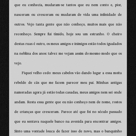
que eu conhecia, mudaram-se tantos que eu nem conto e, pior,
nasceram ou cresceram ou mudaram de vida uma infinidade de
outros. Vejo tanta gente que não conheço, muitos mais que não
reconheço. Sempre fui tímido, hoje sou um estranho. O cheiro
destas ruas é outro, os meus amigos e inimigos estão todos igualados
na neblina dos anos: talvez me vejam assim do mesmo modo que os
vejo.
Fiquei velho cedo: meus cabelos vão dando lugar a essa moita
rebelde de cãs que me fazem parecer meu pai. Minhas antigas
namoradas agora já estão todas casadas, meus amigos nem sei onde
andam. Resta essa gente que eu não conheço nem de nome, rostos
de crianças que cresceram. Parece até que foi no século passado
que eu sentava naquele banco na avenida para encontrar amigos.
Sinto uma vontade louca de fazer isso de novo, mas o banquinho