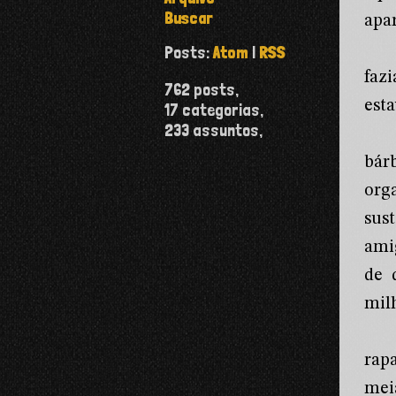
Buscar
apa
Posts:
Atom
|
RSS
faz
762
posts,
est
17
categorias,
233
assuntos,
bár
org
sus
ami
de 
milh
rap
mei