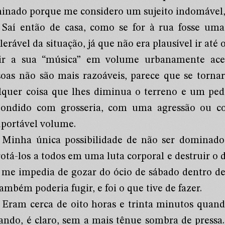
inado porque me considero um sujeito indomável, 
Saí então de casa, como se for à rua fosse uma
lerável da situação, já que não era plausível ir até 
ir a sua “música” em volume urbanamente acei
soas não são mais razoáveis, parece que se torn
lquer coisa que lhes diminua o terreno e um ped
pondido com grosseria, com uma agressão ou c
uportável volume.
Minha única possibilidade de não ser dominado s
rotá-los a todos em uma luta corporal e destruir 
 me impedia de gozar do ócio de sábado dentro de
ambém poderia fugir, e foi o que tive de fazer.
Eram cerca de oito horas e trinta minutos quand
ando, é claro, sem a mais tênue sombra de pressa