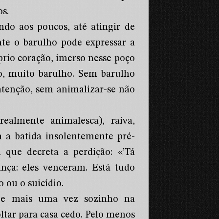
s.
ndo aos poucos, até atingir de
nte o barulho pode expressar a
rio coração, imerso nesse poço
ho, muito barulho. Sem barulho
 atenção, sem animalizar-se não
ealmente animalesca), raiva,
a a batida insolentemente pré-
 que decreta a perdição: «’Tá
ça: eles venceram. Está tudo
 ou o suicídio.
 e mais uma vez sozinho na
ltar para casa cedo. Pelo menos