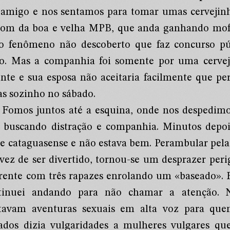
amigo e nos sentamos para tomar umas cervejin
som da boa e velha MPB, que anda ganhando mofo
o fenômeno não descoberto que faz concurso pú
co. Mas a companhia foi somente por uma cervej
ente e sua esposa não aceitaria facilmente que pe
as sozinho no sábado.
Fomos juntos até a esquina, onde nos despedimo
, buscando distração e companhia. Minutos depoi
te cataguasense e não estava bem. Perambular pelas
vez de ser divertido, tornou-se um desprazer peri
frente com três rapazes enrolando um «baseado».
tinuei andando para não chamar a atenção. 
tavam aventuras sexuais em alta voz para que
ados dizia vulgaridades a mulheres vulgares qu