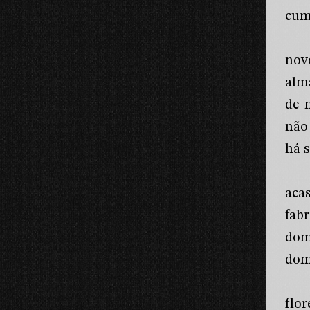
cum
nov
alm
de 
não
há s
aca
fab
dom
dom
flo