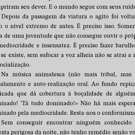
priram seu dever. E o mundo segue com seus ruído
Depois da passagem da viatura o agito foi volta
o o nível extremo de antes. É preciso isso. Some
a de uma juventude que não consegue ouvir o próp
mediocridade e insensatez. É preciso fazer barul
 se existe, sem sufocar a voz alheia não se atrai a
ocialização.
Na música animalesca (não mais tribal, mas r
salamento e auto-realização oral. Ao fundo repic
ricada que dá cobertura à boçalidade de alguém
inado! ’Tá tudo dominado!» Não há mais esperan
inado pela mediocridade. Resta-nos o conformismo
Sem conseguir encontrar ninguém conhecido
resta perigosa da noite, não tenho remédio senão vo