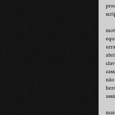
pro
scri
mot
equ
urr
abr
cla
cas
não
her
ass
mai