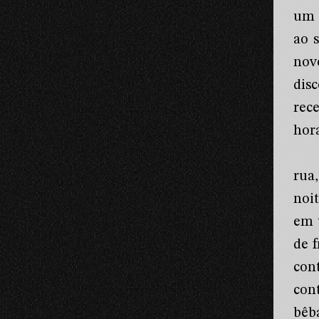
um 
ao 
nov
dis
rec
hor
rua
noi
em 
de 
con
con
bêb