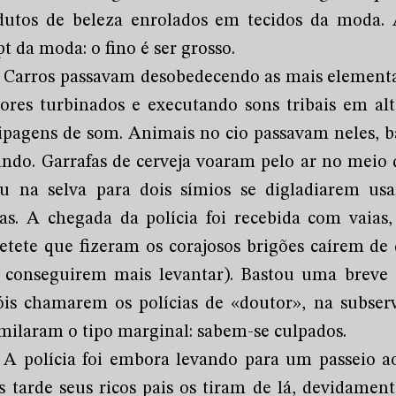
dutos de beleza enrolados em tecidos da moda.
pt da moda: o fino é ser grosso.
Carros passavam desobedecendo as mais elementa
ores turbinados e executando sons tribais em al
ipagens de som. Animais no cio passavam neles, b
ando. Garrafas de cerveja voaram pelo ar no meio 
iu na selva para dois símios se digladiarem us
vas. A chegada da polícia foi recebida com vaia
setete que fizeram os corajosos brigões caírem d
 conseguirem mais levantar). Bastou uma breve
óis chamarem os polícias de «doutor», na subser
imilaram o tipo marginal: sabem-se culpados.
A polícia foi embora levando para um passeio a
s tarde seus ricos pais os tiram de lá, devidame