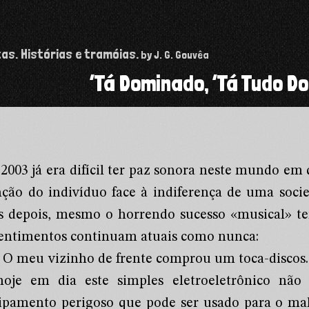
tas. Histórias e tramóias.
by J. G. Gouvêa
’Tá Dominado, ’Tá Tudo D
2003 já era difícil ter paz sonora neste mundo em 
nção do indivíduo face à indiferença de uma soci
s depois, mesmo o horrendo sucesso «musical» ten
sentimentos continuam atuais como nunca:
O meu vizinho de frente comprou um toca-discos
hoje em dia este simples eletroeletrônico não
ipamento perigoso que pode ser usado para o mal