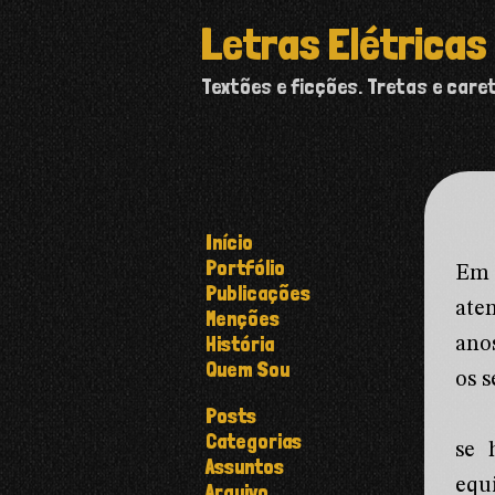
Letras Elétricas
Textões e ficções. Tretas e care
Início
Portfólio
Em 
Publicações
ate
Menções
História
ano
Quem Sou
os 
Posts
Categorias
se 
Assuntos
equ
Arquivo