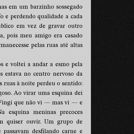
has em um barzinho sossegado
 e perdendo qualidade a cada
blico em vez de gravar outro
a, pois meu amigo era casado
rmanecesse pelas ruas até altas
s e voltei a andar a esmo pela
s estava no centro nervoso da
 ruas à noite perdeu o sentido:
goso. Ao virar uma esquina dei
 Fingi que não vi — mas vi — e
Na esquina meninas precoces
m quiser ouvir. Um grupo de
e passavam desfilando carne e