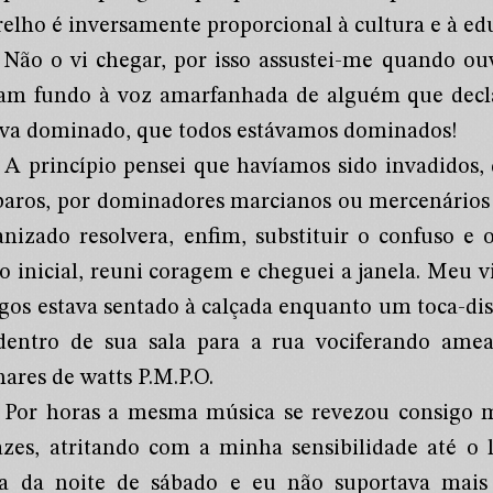
relho é inversamente proporcional à cultura e à ed
Não o vi chegar, por isso assustei-me quando ouv
iam fundo à voz amarfanhada de alguém que decl
ava dominado, que todos estávamos dominados!
A princípio pensei que havíamos sido invadidos
baros, por dominadores marcianos ou mercenários
anizado resolvera, enfim, substituir o confuso e 
to inicial, reuni coragem e cheguei a janela. Meu
gos estava sentado à calçada enquanto um toca-dis
dentro de sua sala para a rua vociferando am
ares de watts P.M.P.O.
Por horas a mesma música se revezou consigo m
azes, atritando com a minha sensibilidade até o 
a da noite de sábado e eu não suportava mais