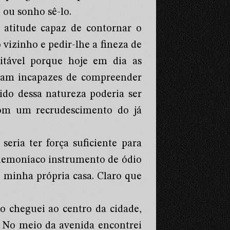
ou sonho sê-lo.
 atitude capaz de contornar o
o vizinho e pedir-lhe a fineza de
tável porque hoje em dia as
aram incapazes de compreender
ido dessa natureza poderia ser
om um recrudescimento do já
eria ter força suficiente para
o demoníaco instrumento de ódio
 minha própria casa. Claro que
o cheguei ao centro da cidade,
. No meio da avenida encontrei