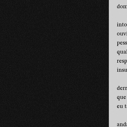
dom
into
ouv
pes
qua
res
ins
der
que
eu t
and