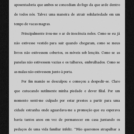
aposentadoria que ambos se concediam do fogo da que arde dentro
de todos nós. Talvez uma maneira de atrair solidariedade em um
tempo de vacas magras.
Principalmente irou-me o ar de inocência neles. Como se eu já
não estivesse vestido para sair quando chegaram, como se meus
livros não estivessem cobertos, os móveis sob lençóis. Como se as
panelas não estivessem vazias e os talheres, embrulhados. Como se
as malas não estivessem junto à porta.
Por fim mamãe se desculpou e começou a despedir-se. Claro
que cutucando sutilmente minha piedade e dever filial. Por um
momento senti-me culpado por estar prestes a partir para uma
cidade estranha onde aguardava-me a promoção que eu esperava
havia tantos anos em vez de permanecer em casa juntando os
pedaços de uma vida familiar infeliz. “Não queremos atrapalhar a