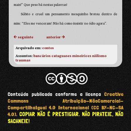
mais!” Que peso há nestas palavras!
Súbito e cruel um pensamento mesquinho brotou dentro de
mim: “Eles me venceram! Não há como insistir no ódio agora”.
seguinte
anterior
Arquivado em:
contos
Assuntos:
bancários
cataguases
mineirices
niilismo
traumas
Conteúdo publicado conforme a licença
Creative
Commons Atribuição-NãoComercial-
CompartilhaIgual 4.0 Internacional (CC BY-NC-SA
COPIAR NÃO É PRESTIGIAR. NÃO PIRATEIE, NÃO
4.0)
.
SACANEIE!