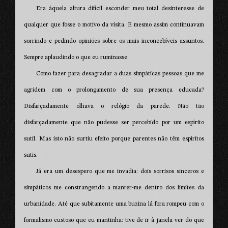
Era àquela altura difícil esconder meu total desinteresse de
qualquer que fosse o motivo da visita. E mesmo assim continuavam
sorrindo e pedindo opiniões sobre os mais inconcebíveis assuntos.
Sempre aplaudindo o que eu ruminasse.
Como fazer para desagradar a duas simpáticas pessoas que me
agridem com o prolongamento de sua presença educada?
Disfarçadamente olhava o relógio da parede. Não tão
disfarçadamente que não pudesse ser percebido por um espírito
sutil. Mas isto não surtiu efeito porque parentes não têm espíritos
sutis.
Já era um desespero que me invadia: dois sorrisos sinceros e
simpáticos me constrangendo a manter-me dentro dos limites da
urbanidade. Até que subitamente uma buzina lá fora rompeu com o
formalismo custoso que eu mantinha: tive de ir à janela ver do que