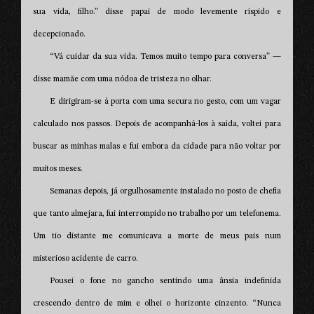
sua vida, filho.” disse papai de modo levemente ríspido e
decepcionado.
“Vá cuidar da sua vida. Temos muito tempo para conversa” —
disse mamãe com uma nódoa de tristeza no olhar.
E dirigiram-se à porta com uma secura no gesto, com um vagar
calculado nos passos. Depois de acompanhá-los à saída, voltei para
buscar as minhas malas e fui embora da cidade para não voltar por
muitos meses.
Semanas depois, já orgulhosamente instalado no posto de chefia
que tanto almejara, fui interrompido no trabalho por um telefonema.
Um tio distante me comunicava a morte de meus pais num
misterioso acidente de carro.
Pousei o fone no gancho sentindo uma ânsia indefinida
crescendo dentro de mim e olhei o horizonte cinzento. “Nunca