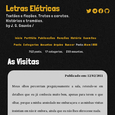
Letras Elétricas
Textões e ficções. Tretas e caretas.
Histórias e tramóias.
by J. G. Gouvêa
Início
Portfólio
Publicações
Menções
História
Quem Sou
Posts
Categorias
Assuntos
Arquivo
Buscar
Posts:
Atom
|
RSS
762
posts,
17
categorias,
233
assuntos,
As Visitas
Publicado em: 12/02/2011
Meus olhos percorriam preguiçosamente a sala, retendo-se em
detalhes que eu já conhecia muito bem, apenas para terem o que
olhar, porque a minha ansiedade me embaraçava e as minhas visitas
insistiam em não ir embora, ainda que eu não lhes oferecesse nada.