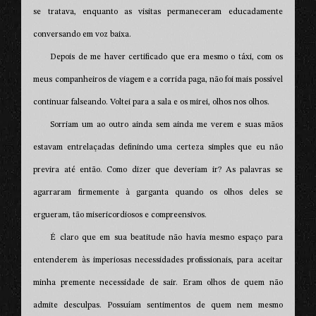
se tratava, enquanto as visitas permaneceram educadamente
conversando em voz baixa.
Depois de me haver certificado que era mesmo o táxi, com os
meus companheiros de viagem e a corrida paga, não foi mais possível
continuar falseando. Voltei para a sala e os mirei, olhos nos olhos.
Sorriam um ao outro ainda sem ainda me verem e suas mãos
estavam entrelaçadas definindo uma certeza simples que eu não
previra até então. Como dizer que deveriam ir? As palavras se
agarraram firmemente à garganta quando os olhos deles se
ergueram, tão misericordiosos e compreensivos.
É claro que em sua beatitude não havia mesmo espaço para
entenderem às imperiosas necessidades profissionais, para aceitar
minha premente necessidade de sair. Eram olhos de quem não
admite desculpas. Possuíam sentimentos de quem nem mesmo