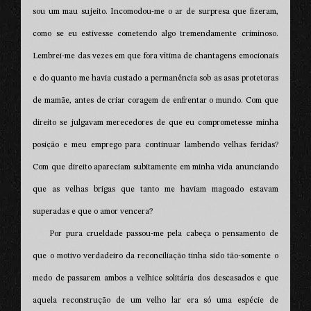
sou um mau sujeito. Incomodou-me o ar de surpresa que fizeram,
como se eu estivesse cometendo algo tremendamente criminoso.
Lembrei-me das vezes em que fora vítima de chantagens emocionais
e do quanto me havia custado a permanência sob as asas protetoras
de mamãe, antes de criar coragem de enfrentar o mundo. Com que
direito se julgavam merecedores de que eu comprometesse minha
posição e meu emprego para continuar lambendo velhas feridas?
Com que direito apareciam subitamente em minha vida anunciando
que as velhas brigas que tanto me haviam magoado estavam
superadas e que o amor vencera?
Por pura crueldade passou-me pela cabeça o pensamento de
que o motivo verdadeiro da reconciliação tinha sido tão-somente o
medo de passarem ambos a velhice solitária dos descasados e que
aquela reconstrução de um velho lar era só uma espécie de