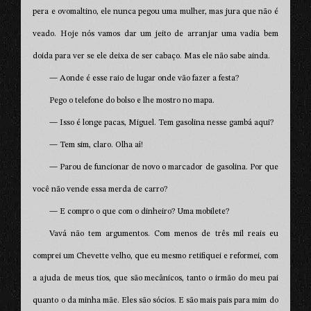
pera e ovomaltino, ele nunca pegou uma mulher, mas jura que não é
veado. Hoje nós vamos dar um jeito de arranjar uma vadia bem
doida para ver se ele deixa de ser cabaço. Mas ele não sabe ainda.
— Aonde é esse raio de lugar onde vão fazer a festa?
Pego o telefone do bolso e lhe mostro no mapa.
— Isso é longe pacas, Miguel. Tem gasolina nesse gambá aqui?
— Tem sim, claro. Olha aí!
— Parou de funcionar de novo o marcador de gasolina. Por que
você não vende essa merda de carro?
— E compro o que com o dinheiro? Uma mobilete?
Vavá não tem argumentos. Com menos de três mil reais eu
comprei um Chevette velho, que eu mesmo retifiquei e reformei, com
a ajuda de meus tios, que são mecânicos, tanto o irmão do meu pai
quanto o da minha mãe. Eles são sócios. E são mais pais para mim do