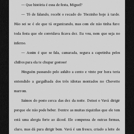
— Que história é essa de festa, Miguel?
— Tô de falando, recebi o recado do Tõezinho hoje à tarde.
Não sei se é ele que tá organizando, mas com ele não tinha furo:
toda festa que ele convidava ficava dez. Eu vou, nem que seja no
inferno.
— Assim é que se fala, camarada, segura a capetinha pelos
chifres para ela te chupar gostoso!
Ninguém passando pelo asfalto a cento e vinte por hora teria
entendido a gargalhada dos três idiotas montados no Chevette
marrom.
Saímos do posto cerca das dez da noite. Deixei o Vavá dirigir
porque ele não pode beber. Dentre as muitas ziquizilas que ele tem
está uma alergia forte ao álcool. Ele compensa de outras formas,
claro, mas dá para dirigir bem. Vavá é um fresco, criado a leite de