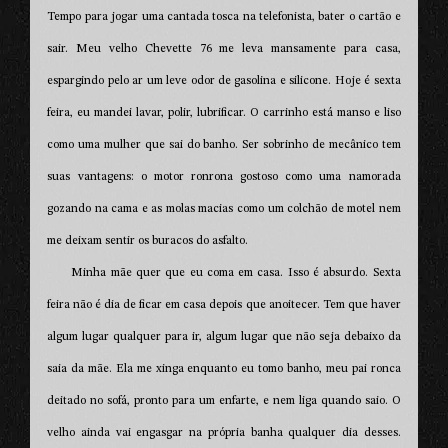
Tempo para jogar uma cantada tosca na telefonista, bater o cartão e
sair. Meu velho Chevette 76 me leva mansamente para casa,
espargindo pelo ar um leve odor de gasolina e silicone. Hoje é sexta
feira, eu mandei lavar, polir, lubrificar. O carrinho está manso e liso
como uma mulher que sai do banho. Ser sobrinho de mecânico tem
suas vantagens: o motor ronrona gostoso como uma namorada
gozando na cama e as molas macias como um colchão de motel nem
me deixam sentir os buracos do asfalto.
Minha mãe quer que eu coma em casa. Isso é absurdo. Sexta
feira não é dia de ficar em casa depois que anoitecer. Tem que haver
algum lugar qualquer para ir, algum lugar que não seja debaixo da
saia da mãe. Ela me xinga enquanto eu tomo banho, meu pai ronca
deitado no sofá, pronto para um enfarte, e nem liga quando saio. O
velho ainda vai engasgar na própria banha qualquer dia desses.