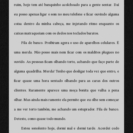
ruim, hoje tem até banquinho acolchoado para a gente sentar. Daí
eu posso apenas ligar o som no meu telefone e ficar ouvindo alguma
coisa dentro da minha cabeça, me injetando ritmo enquanto os
caixas matraqueiam com os dedos nos teclados baratos.
Fila de banco. Proibiram agora o uso de aparelhos celulares. É
uma merda. Não posso mais nem ficar com os malditos plugues no
ouvido. As pessoas ficam olhando torto, achando que faço parte de
alguma quadrilha. Merda! Tenho que desligar toda vez que entro, e
ficar quase uma hora sentado olhando para as caras dos outros
clientes. Raramente aparece uma moça bonita que valha a pena
olhar. Mas ainda mais ramente ela permite que eu olhe sem começar
a me ver torto também, me achando um estuprador. Fila de banco.
Detesto, como quase todo mundo.
Estou sonolento hoje, dormi mal e dormi tarde. Acordei cedo