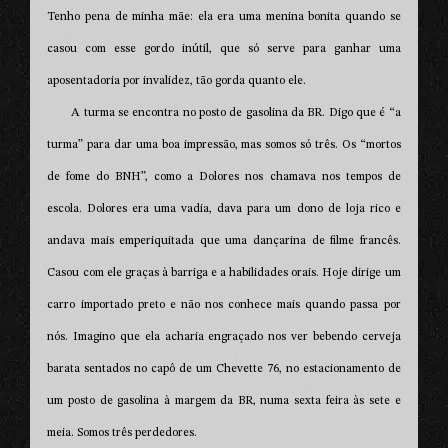
Tenho pena de minha mãe: ela era uma menina bonita quando se
casou com esse gordo inútil, que só serve para ganhar uma
aposentadoria por invalidez, tão gorda quanto ele.
A turma se encontra no posto de gasolina da BR. Digo que é “a
turma” para dar uma boa impressão, mas somos só três. Os “mortos
de fome do BNH”, como a Dolores nos chamava nos tempos de
escola. Dolores era uma vadia, dava para um dono de loja rico e
andava mais emperiquitada que uma dançarina de filme francês.
Casou com ele graças à barriga e a habilidades orais. Hoje dirige um
carro importado preto e não nos conhece mais quando passa por
nós. Imagino que ela acharia engraçado nos ver bebendo cerveja
barata sentados no capô de um Chevette 76, no estacionamento de
um posto de gasolina à margem da BR, numa sexta feira às sete e
meia. Somos três perdedores.