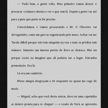
— Tudo bem, a gente volta. Mas primeiro vamos descer e
procurar o número oitenta e ver o que tem lá. Depois a gente vai até
para a puta que pariu se for preciso.
Concordamos e vamos procurando o 80. O Chevette vai
devagarinho, como um gato se esgueirando pelo muro. Achar vai ser
Tarefa difícil porque não tem ninguém na rua e nem os prédios tem
número. Somente um imenso portão de ferro se destaca. Não sei
porque razão eu imaginei que ali poderia ser o lugar. Estranha
premonição. Era lá.
Lá era um cemitério.
Meus amigos desgraçam a rir enquanto eu quase me cago de
medo.
— Miguel, acho que você devia entrar, deve ter uma capetinha
aí dentro pronta para te chupar! — o veado do Vavá se aproveita