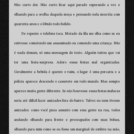
Não curto dor. Não curto ficar aqui parado esperando a vez e
olhando para a orelha daquela moça e pensando nela mocréia com
quarenta anos e o lóbulo todo fodido.
De repente o telefone toca. Metade da fila me olha como se eu
estivesse cometendo um assassinado ou comendo uma criança. Não
é nada demais, só uma mensagem de texto. Alguém tuitou que vai
ter uma festa-surpresa. Adoro essas festas mal organizadas.
Geralmente a bebida é quente e ruim, o lugar é uma porcaria e a
polícia aparece descendo o cassetete em todo mundo. Mas sempre
aparece muita gente diferente. Se não houvesse essas festas malucas
seria até difícil fazer amizades fora do bairro. Talvez eu nem tivesse
amizades: como você puxa assunto com essa gente na rua, todos
andando olhando para frente e preocupados com suas bolsas,
olhando para mim como se eu fosse um marginal de estilete na mão,