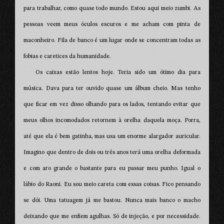
para trabalhar, como quase todo mundo. Estou aqui meio zumbi. As
pessoas veem meus óculos escuros e me acham com pinta de
maconheiro. Fila de banco é um lugar onde se concentram todas as
fobias e caretices da humanidade.
Os caixas estão lentos hoje. Teria sido um ótimo dia para
música. Dava para ter ouvido quase um álbum cheio. Mas tenho
que ficar em vez disso olhando para os lados, tentando evitar que
meus olhos incomodados retornem à orelha daquela moça. Porra,
até que ela é bem gatinha, mas usa um enorme alargador auricular.
Imagino que dentro de dois ou três anos terá uma orelha deformada
e com aro grande o bastante para eu passar meu punho. Igual o
lábio do Raoni. Eu sou meio careta com essas coisas. Fico pensando
se dói. Uma tatuagem já me bastou. Nunca mais banco o macho
deixando que me enfiem agulhas. Só de injeção, e por necessidade.