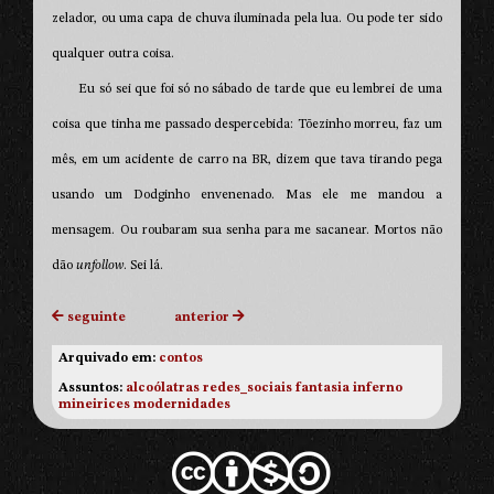
zelador, ou uma capa de chuva iluminada pela lua. Ou pode ter sido
qualquer outra coisa.
Eu só sei que foi só no sábado de tarde que eu lembrei de uma
coisa que tinha me passado despercebida: Tõezinho morreu, faz um
mês, em um acidente de carro na BR, dizem que tava tirando pega
usando um Dodginho envenenado. Mas ele me mandou a
mensagem. Ou roubaram sua senha para me sacanear. Mortos não
dão
unfollow
. Sei lá.
seguinte
anterior
Arquivado em:
contos
Assuntos:
alcoólatras
redes_sociais
fantasia
inferno
mineirices
modernidades