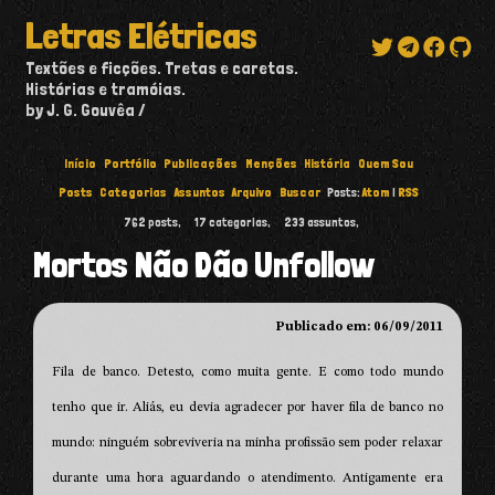
Letras Elétricas
Textões e ficções. Tretas e caretas.
Histórias e tramóias.
by J. G. Gouvêa
Início
Portfólio
Publicações
Menções
História
Quem Sou
Posts
Categorias
Assuntos
Arquivo
Buscar
Posts:
Atom
|
RSS
762
posts,
17
categorias,
233
assuntos,
Mortos Não Dão Unfollow
Publicado em: 06/09/2011
Fila de banco. Detesto, como muita gente. E como todo mundo
tenho que ir. Aliás, eu devia agradecer por haver fila de banco no
mundo: ninguém sobreviveria na minha profissão sem poder relaxar
durante uma hora aguardando o atendimento. Antigamente era