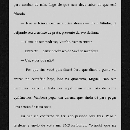
para zombar de mim. Logo ele que nem deve saber do que está
falando.
— Não se brinca com uma coisa dessas — diz o Vitinho, já
beijando seu crucifixo de prata, presente da avó siciliana.
— Deixa de ser medroso, Vitinho. Vamos entrar.
— Entrar!? — o instinto fresco do Vavá se manifesta.
— Uai, e por que não?
— Por que sim, você quis dizer! Para que diabo a gente vai
entrar no cemitério hoje, logo na quaresma, Miguel. Não tem
nenhuma porra de festa por aqui, nem num raio de vinte
quilômetros. Vambora pegar um cinema que ainda dá para pegar
uma sessão de meia noite.
Eu não me conformo de ter sido passado para trás. Pego o
telefone e envio de volta um SMS furibundo: “o inútil que me