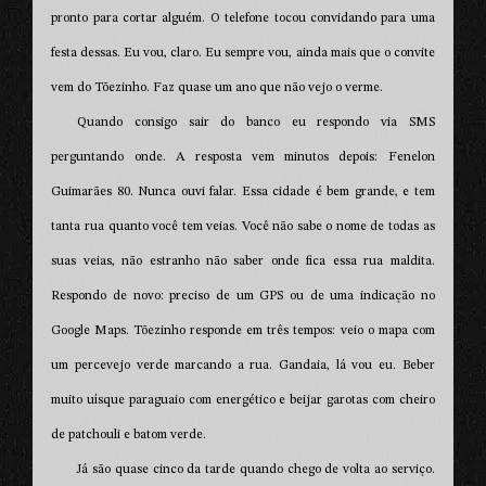
pronto para cortar alguém. O telefone tocou convidando para uma
festa dessas. Eu vou, claro. Eu sempre vou, ainda mais que o convite
vem do Tõezinho. Faz quase um ano que não vejo o verme.
Quando consigo sair do banco eu respondo via SMS
perguntando onde. A resposta vem minutos depois: Fenelon
Guimarães 80. Nunca ouvi falar. Essa cidade é bem grande, e tem
tanta rua quanto você tem veias. Você não sabe o nome de todas as
suas veias, não estranho não saber onde fica essa rua maldita.
Respondo de novo: preciso de um GPS ou de uma indicação no
Google Maps. Tõezinho responde em três tempos: veio o mapa com
um percevejo verde marcando a rua. Gandaia, lá vou eu. Beber
muito uísque paraguaio com energético e beijar garotas com cheiro
de patchouli e batom verde.
Já são quase cinco da tarde quando chego de volta ao serviço.