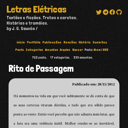
Letras Elétricas
Textões e ficções. Tretas e caretas.
Histórias e tramóias.
by J. G. Gouvêa
Início
Portfólio
Publicações
Menções
História
Quem Sou
Posts
Categorias
Assuntos
Arquivo
Buscar
Posts:
Atom
|
RSS
762
posts,
17
categorias,
233
assuntos,
Rito de Passagem
Publicado em: 28/11/2012
Há momentos na vida em que você subitamente se dá conta de que
as suas certezas viraram dúvidas, e tudo que era sólido parece
poeira ao vento. Então você percebe que não adianta mais lutar, que
a luta era uma violência inútil. Melhor render-se ao inevitável,