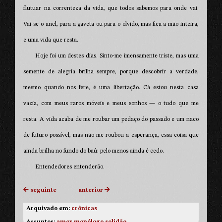
flutuar na correnteza da vida, que todos sabemos para onde vai.
Vai-se o anel, para a gaveta ou para o olvido, mas fica a mão inteira,
e uma vida que resta.
Hoje foi um destes dias. Sinto-me imensamente triste, mas uma
semente de alegria brilha sempre, porque descobrir a verdade,
mesmo quando nos fere, é uma libertação. Cá estou nesta casa
vazia, com meus raros móveis e meus sonhos — o tudo que me
resta. A vida acaba de me roubar um pedaço do passado e um naco
de futuro possível, mas não me roubou a esperança, essa coisa que
ainda brilha no fundo do baú: pelo menos ainda é cedo.
Entendedores entenderão.
seguinte
anterior
Arquivado em:
crônicas
Assuntos:
amor
monólogo
solidão