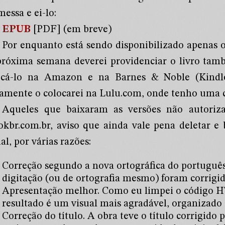
essa e ei-lo:
EPUB
[PDF] (em breve)
Por enquanto está sendo disponibilizado apenas o
próxima semana deverei providenciar o livro ta
ocá-lo na Amazon e na Barnes & Noble (Kindle
tamente o colocarei na Lulu.com, onde tenho uma 
Aqueles que baixaram as versões não autoriz
okbr.com.br, aviso que ainda vale pena deletar e 
ial, por várias razões:
Correção segundo a nova ortográfica do português
digitação (ou de ortografia mesmo) foram corrigid
Apresentação melhor. Como eu limpei o código H
resultado é um visual mais agradável, organizado 
Correção do título. A obra teve o título corrigido 