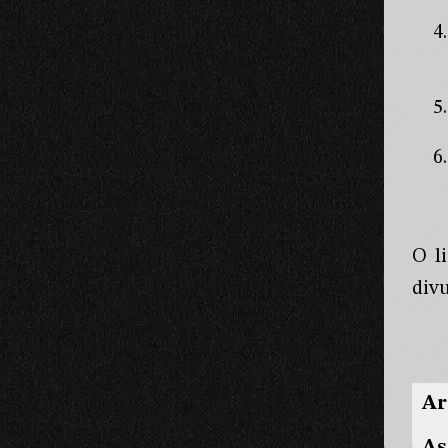
O l
divu
Ar