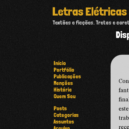
Letras Elétricas
Textões e ficções. Tretas e care
Dis
Início
Portfólio
Publicações
Con
Menções
História
fan
Quem Sou
fin
Posts
est
Categorias
tra
Assuntos
rec
Arquivo