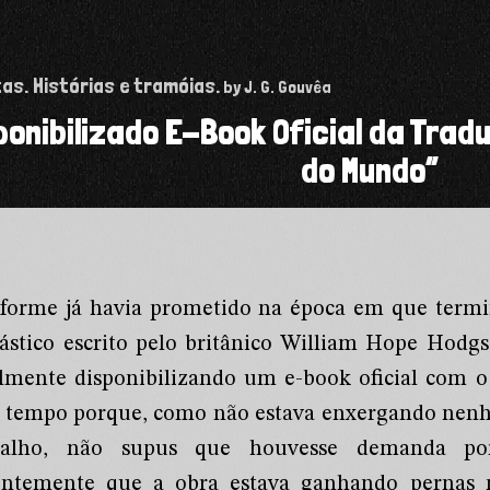
tas. Histórias e tramóias.
by J. G. Gouvêa
ponibilizado E-Book Oficial da Trad
do Mundo”
forme já havia prometido na época em que term
tástico escrito pelo britânico William Hope Hodg
almente disponibilizando um e-book oficial com 
e tempo porque, como não estava enxergando nen
balho, não supus que houvesse demanda por
entemente que a obra estava ganhando pernas na