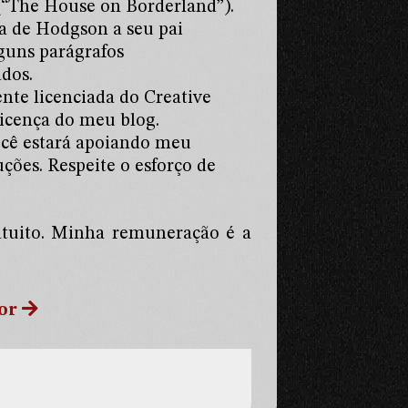
 (“The House on Borderland”).
 de Hodgson a seu pai
lguns parágrafos
dos.
te licenciada do Creative
icença do meu blog.
ocê estará apoiando meu
ções. Respeite o esforço de
ratuito. Minha remuneração é a
or