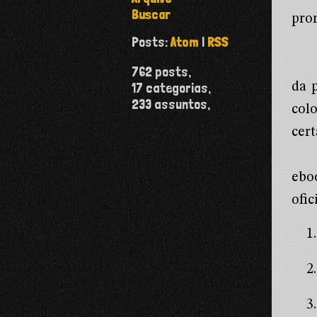
Buscar
prom
Posts:
Atom
|
RSS
762
posts,
17
categorias,
da 
233
assuntos,
col
cer
ebo
ofic