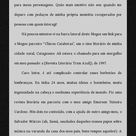
para meus personagens. Quão mais emotivo não sou quando me
deparo com pedaços de minha própria memória recuperados por
pessoas com quem interagi!
Há poucos minutos vi na barra lateral deste blogue um link para
o blogue parceiro “Chicos Cataletras”, um e-zine literário de minha
cidade natal, Cataguases. Ali estava o chamado para um mergulho
em meu passado: a [Revista Literária Trem Azul]), de 1997.
Caro leitor, é até complicado controlar esses borbotões de
lembranças. Eu tinha 24 anos, muitas ideias e hormônios, muita
ingenuidade na cabeça e nenhuma experiência de mundo. Fiz uma
revista literária em parceria com o meu amigo Emerson Teixeira
Cardoso. Nós dois no conteúdo, com a ajuda de outro amigo meu, o
Salvador Márcio (ah, Sassá, saudades daqueles nossos papos sobre
música na varanda da casa dos seus pais, bons tempos aqueles!). A