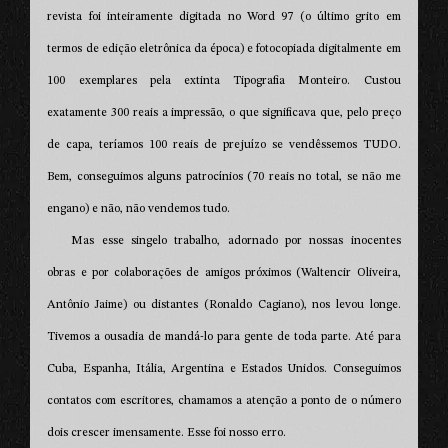
revista foi inteiramente digitada no Word 97 (o último grito em
termos de edição eletrônica da época) e fotocopiada digitalmente em
100 exemplares pela extinta Tipografia Monteiro. Custou
exatamente 300 reais a impressão, o que significava que, pelo preço
de capa, teríamos 100 reais de prejuízo se vendêssemos TUDO.
Bem, conseguimos alguns patrocínios (70 reais no total, se não me
engano) e não, não vendemos tudo.
Mas esse singelo trabalho, adornado por nossas inocentes
obras e por colaborações de amigos próximos (Waltencir Oliveira,
Antônio Jaime) ou distantes (Ronaldo Cagiano), nos levou longe.
Tivemos a ousadia de mandá-lo para gente de toda parte. Até para
Cuba, Espanha, Itália, Argentina e Estados Unidos. Conseguimos
contatos com escritores, chamamos a atenção a ponto de o número
dois crescer imensamente. Esse foi nosso erro.