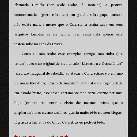
chamada Daniela (por onde andas, ó Daniela?). A pintura
monocromática (preto e branco), em guache sobre papel canson,
não existe mais, a menos que o Emerson a tenha salva em seus
arquivos também. Se ele não a tiver, resta dela apenas este
testemunho na capa da revista.
Como eu não tenho esse exemplar comigo, não tinha (até
ontem) acesso ao original de meu ensaio “Literatura e Consciência”
(meu ato inaugural de rebeldia, ao atacar o Concretismo e o elitismo
de nossa literatura). Cheio de marxismo cultural e de ingenuidade
em estado bruto, este texto certamente não seria escrito por mim
hoje (embora eu continue cheio das mesmas coisas que o
inspiraram), mas mesmo assim eu queria muito tê-lo no meu blogue.
E graças à iniciativa do Chico Cataletras eu poderei tê-lo.
seguinte
anterior