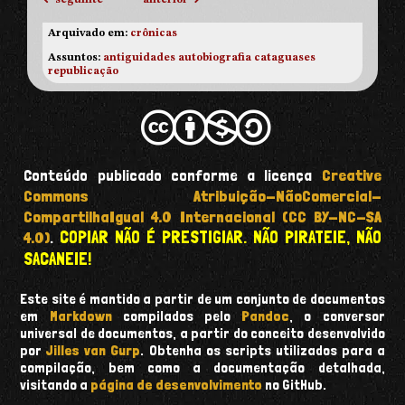
Arquivado em:
crônicas
Assuntos:
antiguidades
autobiografia
cataguases
republicação
Conteúdo publicado conforme a licença
Creative
Commons Atribuição-NãoComercial-
CompartilhaIgual 4.0 Internacional (CC BY-NC-SA
COPIAR NÃO É PRESTIGIAR. NÃO PIRATEIE, NÃO
4.0)
.
SACANEIE!
Este site é mantido a partir de um conjunto de documentos
em
Markdown
compilados pelo
Pandoc
, o conversor
universal de documentos, a partir do conceito desenvolvido
por
Jilles van Gurp
. Obtenha os scripts utilizados para a
compilação, bem como a documentação detalhada,
visitando a
página de desenvolvimento
no GitHub.