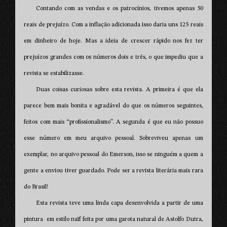
Contando com as vendas e os patrocínios, tivemos apenas 50
reais de prejuízo. Com a inflação adicionada isso daria uns 125 reais
em dinheiro de hoje. Mas a ideia de crescer rápido nos fez ter
prejuízos grandes com os números dois e três, o que impediu que a
revista se estabilizasse.
Duas coisas curiosas sobre esta revista. A primeira é que ela
parece bem mais bonita e agradável do que os números seguintes,
feitos com mais “profissionalismo”. A segunda é que eu não possuo
esse número em meu arquivo pessoal. Sobreviveu apenas um
exemplar, no arquivo pessoal do Emerson, isso se ninguém a quem a
gente a enviou tiver guardado. Pode ser a revista literária mais rara
do Brasil!
Esta revista teve uma linda capa desenvolvida a partir de uma
pintura em estilo naïf feita por uma garota natural de Astolfo Dutra,