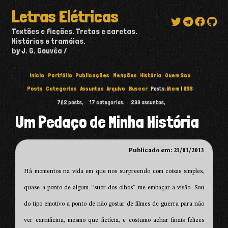
Letras Elétricas
Textões e ficções. Tretas e caretas.
Histórias e tramóias.
by J. G. Gouvêa
Início
Portfólio
Publicações
Menções
História
Quem Sou
Posts
Categorias
Assuntos
Arquivo
Buscar
Posts:
Atom
|
RSS
762
posts,
17
categorias,
233
assuntos,
Um Pedaço de Minha História
Publicado em: 21/01/2013
Há momentos na vida em que nos surpreendo com coisas simples,
quase a ponto de algum “suor dos olhos” me embaçar a visão. Sou
do tipo emotivo a ponto de não gostar de filmes de guerra para não
ver carnificina, mesmo que fictícia, e costumo achar finais felizes