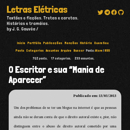
Letras Elétricas
Textões e ficções. Tretas e caretas.
Histórias e tramóias.
by J. G. Gouvêa
Início
Portfólio
Publicações
Menções
História
Quem Sou
Posts
Categorias
Assuntos
Arquivo
Buscar
Posts:
Atom
|
RSS
762
posts,
17
categorias,
233
assuntos,
O Escritor e sua “Mania de
Aparecer”
Publicado em: 13/03/2013
Um dos problemas de se ter um blogue na internet é que as pessoas
ainda não se deram conta de que o direito autoral existe e, pior, não
distinguem entre o abuso de direito autoral cometido por uma