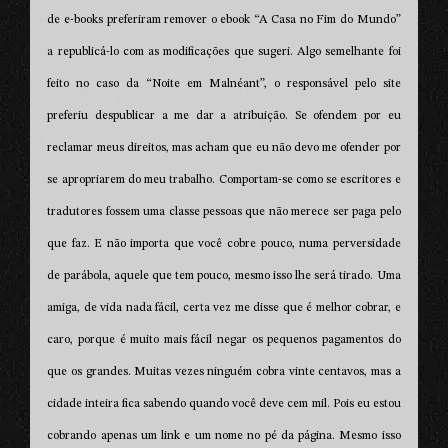
de e-books preferiram remover o ebook “A Casa no Fim do Mundo”
a republicá-lo com as modificações que sugeri. Algo semelhante foi
feito no caso da “Noite em Malnéant”, o responsável pelo site
preferiu despublicar a me dar a atribuição. Se ofendem por eu
reclamar meus direitos, mas acham que eu não devo me ofender por
se apropriarem do meu trabalho. Comportam-se como se escritores e
tradutores fossem uma classe pessoas que não merece ser paga pelo
que faz. E não importa que você cobre pouco, numa perversidade
de parábola, aquele que tem pouco, mesmo isso lhe será tirado. Uma
amiga, de vida nada fácil, certa vez me disse que é melhor cobrar, e
caro, porque é muito mais fácil negar os pequenos pagamentos do
que os grandes. Muitas vezes ninguém cobra vinte centavos, mas a
cidade inteira fica sabendo quando você deve cem mil. Pois eu estou
cobrando apenas um link e um nome no pé da página. Mesmo isso