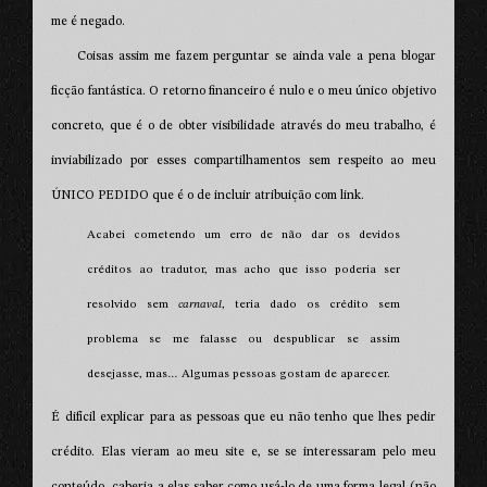
me é negado.
Coisas assim me fazem perguntar se ainda vale a pena blogar
ficção fantástica. O retorno financeiro é nulo e o meu único objetivo
concreto, que é o de obter visibilidade através do meu trabalho, é
inviabilizado por esses compartilhamentos sem respeito ao meu
ÚNICO PEDIDO que é o de incluir atribuição com link.
Acabei cometendo um erro de não dar os devidos
créditos ao tradutor, mas acho que isso poderia ser
resolvido sem
carnaval
, teria dado os crédito sem
problema se me falasse ou despublicar se assim
desejasse, mas… Algumas pessoas gostam de aparecer.
É difícil explicar para as pessoas que eu não tenho que lhes pedir
crédito. Elas vieram ao meu site e, se se interessaram pelo meu