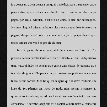
faz compras. Quem compra um queijo não liga para o supermercado
para avisar que o está comendo. Só que o comprador do queijo
pagou por ele, e adquiriu o direito de comê-lo sem dar satisfações.
No meu blogue é diferente: há um claro aviso, repetido três vezes na
página, de que você pode levar o meu queijo de graça, desde que
todos saibam que você pegou ele de mim.
Isso é parte de uma mentalidade comum na internet. As
pessoas acham revolucionário fuzilar o direito autoral. Adquirimos
uma naturalidade no pensar que existe uma classe de pessoas que
trabalha de graça. Não peça a um jardineiro que pode sua grama em
troca de um sorriso. Mas há quem imagine que se deve traduzir um
livro de 160 páginas em troca de nada, nem mesmo o sorriso. E
quando você reclama, errado está você com seu “mimimi”, com seu
estrelismo. O carinha simplesmente copiou o meu texto e formatou