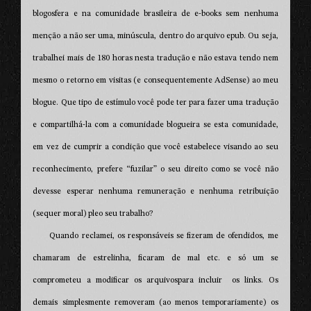
blogosfera e na comunidade brasileira de e-books sem nenhuma
menção a não ser uma, minúscula, dentro do arquivo epub. Ou seja,
trabalhei mais de 180 horas nesta tradução e não estava tendo nem
mesmo o retorno em visitas (e consequentemente AdSense) ao meu
blogue. Que tipo de estímulo você pode ter para fazer uma tradução
e compartilhá-la com a comunidade blogueira se esta comunidade,
em vez de cumprir a condição que você estabelece visando ao seu
reconhecimento, prefere “fuzilar” o seu direito como se você não
devesse esperar nenhuma remuneração e nenhuma retribuição
(sequer moral) pleo seu trabalho?
Quando reclamei, os responsáveis se fizeram de ofendidos, me
chamaram de estrelinha, ficaram de mal etc. e só um se
comprometeu a modificar os arquivospara incluir os links. Os
demais simplesmente removeram (ao menos temporariamente) os