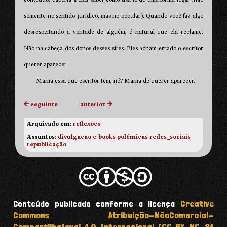
conteúdo, caberia a elas saber como usá-lo de uma forma legal (não
somente no sentido jurídico, mas no popular). Quando você faz algo
desrespeitando a vontade de alguém, é natural que ela reclame.
Não na cabeça dos donos desses sites. Eles acham errado o escritor
querer aparecer.
Mania essa que escritor tem, né? Mania de querer aparecer.
seguinte
anterior
Arquivado em:
reflexões
Assuntos:
divulgação
e-books
polêmicas
redes_sociais
republicação
Conteúdo publicado conforme a licença
Creative
Commons Atribuição-NãoComercial-
CompartilhaIgual 4.0 Internacional (CC BY-NC-SA