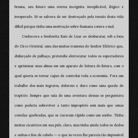
bruma, seu futuro uma eterna incógnita: inexplicável, ilógico e
inesperado. Só se salvava de ser destroçado pela tensão desta vida
difícil porque tinha uma motivação sobre-humana contra o mal.
Conhecera a Senhorita Raio de Luar ao desbaratar, sob a lona
do Circo Oriental, uma das muitas tramoias do Senhor Elétrico que,
disfarçado de palhaço, pretendia eletrocutar todos os espectadores
e aprisionar suas almas em um aparato de leitura do futuro, com o
qual queria se tornar capaz de controlar toda a economia. Fora um
trabalho dos mais ingratos, doloroso e duro como uma queda de
trapézio. Sempre que saía de uma aventura dessas se perguntava
como poderia sobreviver a tanto impropério sem mais que umas
costelas quebradas, que se curavam rápido como um sonho. Tinha
muitas cicatrizes em sua pele, claro, mas tinha ainda todos os dedos
e unhas e fios de cabelo — o que às vezes lhe parecia tão impossível