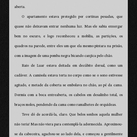
aberta.
O apartamento estava protegido por cortinas pesadas, que
quase não deixavam entrar nenhuma luz. Mas ele sabia enxergar
bem no escuro, e logo reconheceu a mobília, as partições, os
quadros na parede, entre eles um que ela mesmo pintara na prisão,
com a imagem de uma pomba negra bicando canjica pelo chão.
Raio de Luar estava deitada em decúbito dorsal, como um
cadáver. A camisola estava torta no corpo como se o sono estivesse
agitado, e metade da coberta se embolava no chão, ao pé da cama.
Dormia com a boca entreaberta, os cabelos em desalinho total, os
braços moles, pendendo da cama como ramalhetes de orquídeas.
Teve dó de acordá-la, claro. Que belos sonhos aquela mulher
não teria! Mas não viera para contemplá-la adormecida. Aproximou-
se da cabeceira, agachou-se ao lado dela, e começou a gentilmente