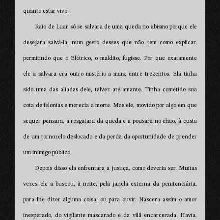
quanto estar vivo.
Raio de Luar só se salvara de uma queda no abismo porque ele
desejara salvá-la, num gesto desses que não tem como explicar,
permitindo que o Elétrico, o maldito, fugisse. Por que exatamente
ele a salvara era outro mistério a mais, entre trezentos. Ela tinha
sido uma das aliadas dele, talvez até amante. Tinha cometido sua
cota de felonias e merecia a morte. Mas ele, movido por algo em que
sequer pensara, a resgatara da queda e a pousara no chão, à custa
de um tornozelo deslocado e da perda da oportunidade de prender
um inimigo público.
Depois disso ela enfrentara a justiça, como deveria ser. Muitas
vezes ele a buscou, à noite, pela janela externa da penitenciária,
para lhe dizer alguma coisa, ou para ouvir. Nascera assim o amor
inesperado, do vigilante mascarado e da vilã encarcerada. Havia,