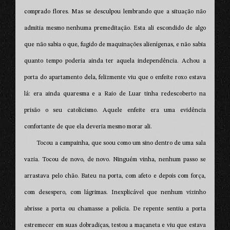
comprado flores. Mas se desculpou lembrando que a situação não
admitia mesmo nenhuma premeditação. Esta ali escondido de algo
que não sabia o que, fugido de maquinações alienígenas, e não sabia
quanto tempo poderia ainda ter aquela independência. Achou a
porta do apartamento dela, felizmente viu que o enfeite roxo estava
lá: era ainda quaresma e a Raio de Luar tinha redescoberto na
prisão o seu catolicismo. Aquele enfeite era uma evidência
confortante de que ela deveria mesmo morar ali.
Tocou a campainha, que soou como um sino dentro de uma sala
vazia. Tocou de novo, de novo. Ninguém vinha, nenhum passo se
arrastava pelo chão. Bateu na porta, com afeto e depois com força,
com desespero, com lágrimas. Inexplicável que nenhum vizinho
abrisse a porta ou chamasse a polícia. De repente sentiu a porta
estremecer em suas dobradiças, testou a maçaneta e viu que estava