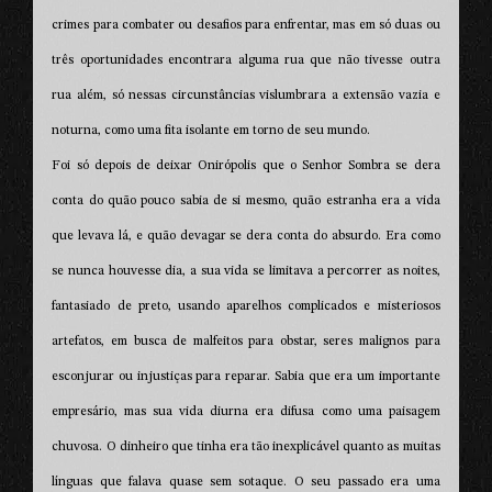
crimes para combater ou desafios para enfrentar, mas em só duas ou
três oportunidades encontrara alguma rua que não tivesse outra
rua além, só nessas circunstâncias vislumbrara a extensão vazia e
noturna, como uma fita isolante em torno de seu mundo.
Foi só depois de deixar Onirópolis que o Senhor Sombra se dera
conta do quão pouco sabia de si mesmo, quão estranha era a vida
que levava lá, e quão devagar se dera conta do absurdo. Era como
se nunca houvesse dia, a sua vida se limitava a percorrer as noites,
fantasiado de preto, usando aparelhos complicados e misteriosos
artefatos, em busca de malfeitos para obstar, seres malignos para
esconjurar ou injustiças para reparar. Sabia que era um importante
empresário, mas sua vida diurna era difusa como uma paisagem
chuvosa. O dinheiro que tinha era tão inexplicável quanto as muitas
línguas que falava quase sem sotaque. O seu passado era uma