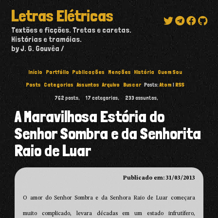
Letras Elétricas
Textões e ficções. Tretas e caretas.
Histórias e tramóias.
by J. G. Gouvêa
Início
Portfólio
Publicações
Menções
História
Quem Sou
Posts
Categorias
Assuntos
Arquivo
Buscar
Posts:
Atom
|
RSS
762
posts,
17
categorias,
233
assuntos,
A Maravilhosa Estória do
Senhor Sombra e da Senhorita
Raio de Luar
Publicado em: 31/03/2013
O amor do Senhor Sombra e da Senhora Raio de Luar começara
muito complicado, levara décadas em um estado infrutífero,