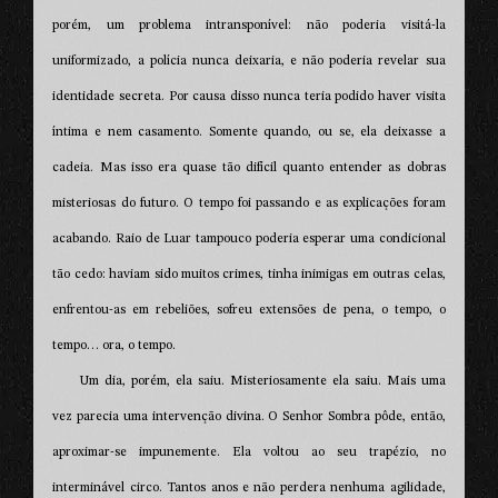
porém, um problema intransponível: não poderia visitá-la
uniformizado, a polícia nunca deixaria, e não poderia revelar sua
identidade secreta. Por causa disso nunca teria podido haver visita
íntima e nem casamento. Somente quando, ou se, ela deixasse a
cadeia. Mas isso era quase tão difícil quanto entender as dobras
misteriosas do futuro. O tempo foi passando e as explicações foram
acabando. Raio de Luar tampouco poderia esperar uma condicional
tão cedo: haviam sido muitos crimes, tinha inimigas em outras celas,
enfrentou-as em rebeliões, sofreu extensões de pena, o tempo, o
tempo… ora, o tempo.
Um dia, porém, ela saiu. Misteriosamente ela saiu. Mais uma
vez parecia uma intervenção divina. O Senhor Sombra pôde, então,
aproximar-se impunemente. Ela voltou ao seu trapézio, no
interminável circo. Tantos anos e não perdera nenhuma agilidade,