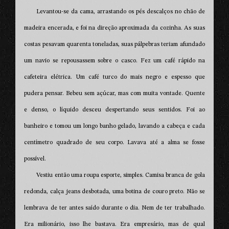
Levantou-se da cama, arrastando os pés descalços no chão de
madeira encerada, e foi na direção aproximada da cozinha. As suas
costas pesavam quarenta toneladas, suas pálpebras teriam afundado
um navio se repousassem sobre o casco. Fez um café rápido na
cafeteira elétrica. Um café turco do mais negro e espesso que
pudera pensar. Bebeu sem açúcar, mas com muita vontade. Quente
e denso, o líquido desceu despertando seus sentidos. Foi ao
banheiro e tomou um longo banho gelado, lavando a cabeça e cada
centímetro quadrado de seu corpo. Lavava até a alma se fosse
possível.
Vestiu então uma roupa esporte, simples. Camisa branca de gola
redonda, calça jeans desbotada, uma botina de couro preto. Não se
lembrava de ter antes saído durante o dia. Nem de ter trabalhado.
Era milionário, isso lhe bastava. Era empresário, mas de qual