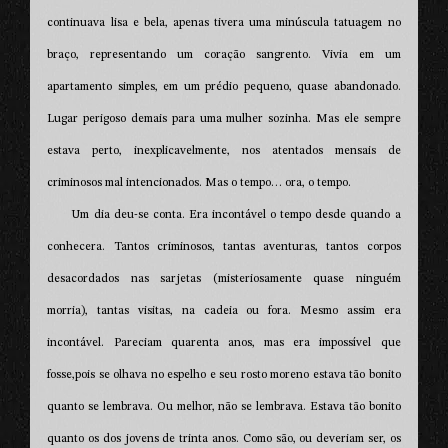
continuava lisa e bela, apenas tivera uma minúscula tatuagem no
braço, representando um coração sangrento. Vivia em um
apartamento simples, em um prédio pequeno, quase abandonado.
Lugar perigoso demais para uma mulher sozinha. Mas ele sempre
estava perto, inexplicavelmente, nos atentados mensais de
criminosos mal intencionados. Mas o tempo… ora, o tempo.
Um dia deu-se conta. Era incontável o tempo desde quando a
conhecera. Tantos criminosos, tantas aventuras, tantos corpos
desacordados nas sarjetas (misteriosamente quase ninguém
morria), tantas visitas, na cadeia ou fora. Mesmo assim era
incontável. Pareciam quarenta anos, mas era impossível que
fosse,pois se olhava no espelho e seu rosto moreno estava tão bonito
quanto se lembrava. Ou melhor, não se lembrava. Estava tão bonito
quanto os dos jovens de trinta anos. Como são, ou deveriam ser, os