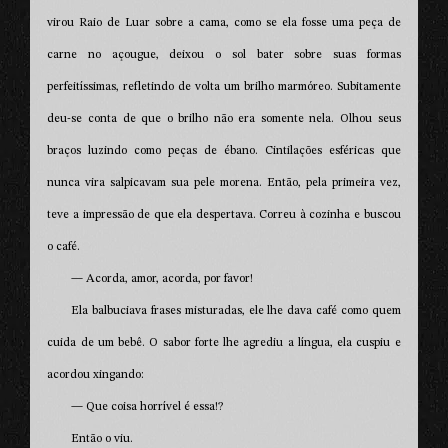
virou Raio de Luar sobre a cama, como se ela fosse uma peça de
carne no açougue, deixou o sol bater sobre suas formas
perfeitíssimas, refletindo de volta um brilho marmóreo. Subitamente
deu-se conta de que o brilho não era somente nela. Olhou seus
braços luzindo como peças de ébano. Cintilações esféricas que
nunca vira salpicavam sua pele morena. Então, pela primeira vez,
teve a impressão de que ela despertava. Correu à cozinha e buscou
o café.
— Acorda, amor, acorda, por favor!
Ela balbuciava frases misturadas, ele lhe dava café como quem
cuida de um bebê. O sabor forte lhe agrediu a língua, ela cuspiu e
acordou xingando:
— Que coisa horrível é essa!?
Então o viu.