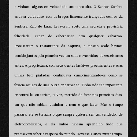
e vinham, alguns em velocidade um tanto alta. O Senhor Sombra
andava cuidadoso, com os braços firmemente trançados com os da
Senhora Raio de Luar. Levava no rosto uma secreta e provisória
felicidade, capaz de esboroar-se com qualquer esbarrão.
Procuraram o restaurante da esquina, o mesmo onde haviam
comido juntos pela primeira vez em suas novas vidas, dezesseis anos
antes. A proprietária, com seus dentes incisivos proeminentes e suas
unhas bem pintadas, continuava cumprimentando-os como se
fossem amigos de uma outra encarnação. Tinha sido tão importante
encontrá-la, ou teriam, talvez, morrido de fome nos primeiros dias,
em que não sabiam cozinhar e nem o que fazer. Mas o tempo
passara, ele se tornara o que sempre quisera ser, um vendedor de
eletrodomésticos, e ela ambos haviam aprendido tudo que
precisavam saber a respeito do mundo. Dezesseis anos, muito tempo,