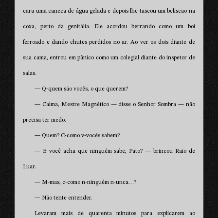
cara uma caneca de água gelada e depois lhe tascou um beliscão na
coxa, perto da genitália. Ele acordou berrando como um boi
ferroado e dando chutes perdidos no ar. Ao ver os dois diante de
sua cama, entrou em pânico como um colegial diante do inspetor de
salas.
— Q-quem são vocês, o que querem?
— Calma, Mestre Magnético — disse o Senhor Sombra — não
precisa ter medo.
— Quem? C-como v-vocês sabem?
— E você acha que ninguém sabe, Pato? — brincou Raio de
Luar.
— M-mas, c-como n-ninguém n-unca…?
— Não tente entender.
Levaram mais de quarenta minutos para explicarem ao