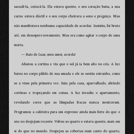
sacudi-la, cutucá-la. Ela estava quente, o seu coração batia, a sua
carne estava dúctil e o seu corpo cheirava a sono e preguiça. Mas
não manifestava nenhuma capacidade de acordar. Insistiu, foi bruto
até, em desespero novamente. Mas era como agitar o corpo de uma
morta.
— Raio de Luar, meu amor, acorda!
Afastou a cortina e viu que o sol já ia bem alto no céu. A luz
bateu no corpo pálido de sua amada e ele se sentiu estranho, como
se a visse pela primeira vez. Saiu pela casa, aparvalhado, abrindo
cortinas e tropeçando em coisas. A luz invadiu o apartamento,
revelando cores que as lâmpadas fracas nunca mostravam.
Programou a cafeteira para um expresso ainda mais forte do que o
seu no desjejum recente. Voltou ao quarto e estava quente, mais em
si do que no mundo. Despejou as cobertas num canto do quarto,