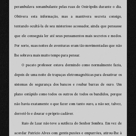
perambulava sonambulante pelas ruas de Onirópolis durante o dia.
Obtivera esta informação, mas a mantivera secreta consigo,
tentando ocultá-la de seu misterioso acossador, ainda que pensasse
que ele conseguia ler até seus pensamentos mais secretos e medos.
Por sorte, suas noites de aventuras eram tão movimentadas que não
lhe sobrava mais muito tempo para pensar.
O pacato professor estava dormindo como normalmente fazia,
depois de uma noite de trapaças eletromagnéticas para desativar os
sistemas de segurança dos bancos e roubar barras de ouro. Um
plano estúpido como todos os outros de todos os bandidos, porque
não havia exatamente o que fazer com tanto ouro, a não ser, talvez,
derretê-lo e dourar o próprio cadáver.
Raio de Luar não teve a sutileza do Senhor Sombra. Em vez de
acordar Patrício Alves com gentis puxões e empurrões, atirou-lhe à