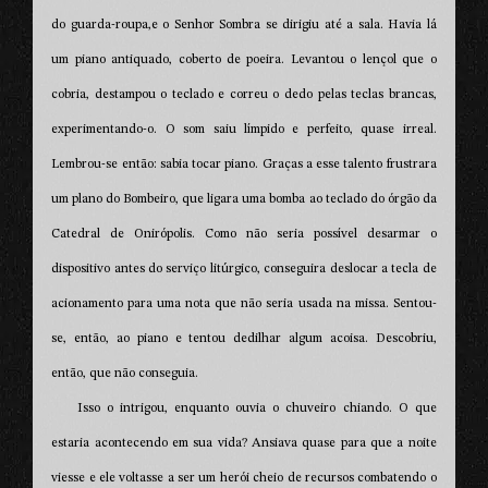
do guarda-roupa,e o Senhor Sombra se dirigiu até a sala. Havia lá
um piano antiquado, coberto de poeira. Levantou o lençol que o
cobria, destampou o teclado e correu o dedo pelas teclas brancas,
experimentando-o. O som saiu límpido e perfeito, quase irreal.
Lembrou-se então: sabia tocar piano. Graças a esse talento frustrara
um plano do Bombeiro, que ligara uma bomba ao teclado do órgão da
Catedral de Onirópolis. Como não seria possível desarmar o
dispositivo antes do serviço litúrgico, conseguira deslocar a tecla de
acionamento para uma nota que não seria usada na missa. Sentou-
se, então, ao piano e tentou dedilhar algum acoisa. Descobriu,
então, que não conseguia.
Isso o intrigou, enquanto ouvia o chuveiro chiando. O que
estaria acontecendo em sua vida? Ansiava quase para que a noite
viesse e ele voltasse a ser um herói cheio de recursos combatendo o