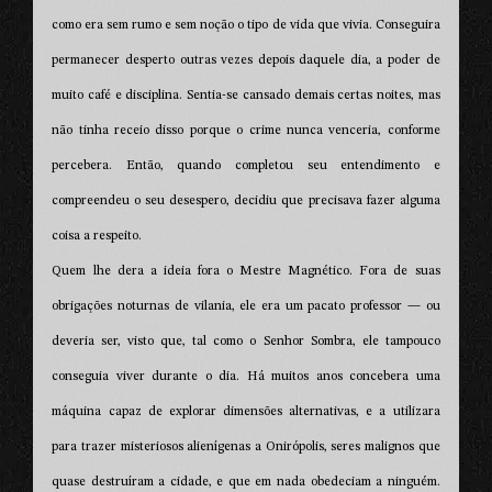
como era sem rumo e sem noção o tipo de vida que vivia. Conseguira
permanecer desperto outras vezes depois daquele dia, a poder de
muito café e disciplina. Sentia-se cansado demais certas noites, mas
não tinha receio disso porque o crime nunca venceria, conforme
percebera. Então, quando completou seu entendimento e
compreendeu o seu desespero, decidiu que precisava fazer alguma
coisa a respeito.
Quem lhe dera a ideia fora o Mestre Magnético. Fora de suas
obrigações noturnas de vilania, ele era um pacato professor — ou
deveria ser, visto que, tal como o Senhor Sombra, ele tampouco
conseguia viver durante o dia. Há muitos anos concebera uma
máquina capaz de explorar dimensões alternativas, e a utilizara
para trazer misteriosos alienígenas a Onirópolis, seres malignos que
quase destruíram a cidade, e que em nada obedeciam a ninguém.