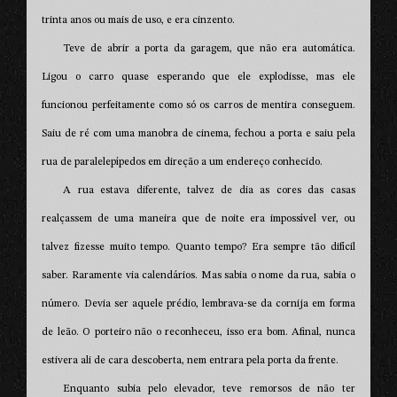
trinta anos ou mais de uso, e era cinzento.
Teve de abrir a porta da garagem, que não era automática.
Ligou o carro quase esperando que ele explodisse, mas ele
funcionou perfeitamente como só os carros de mentira conseguem.
Saiu de ré com uma manobra de cinema, fechou a porta e saiu pela
rua de paralelepípedos em direção a um endereço conhecido.
A rua estava diferente, talvez de dia as cores das casas
realçassem de uma maneira que de noite era impossível ver, ou
talvez fizesse muito tempo. Quanto tempo? Era sempre tão difícil
saber. Raramente via calendários. Mas sabia o nome da rua, sabia o
número. Devia ser aquele prédio, lembrava-se da cornija em forma
de leão. O porteiro não o reconheceu, isso era bom. Afinal, nunca
estivera ali de cara descoberta, nem entrara pela porta da frente.
Enquanto subia pelo elevador, teve remorsos de não ter