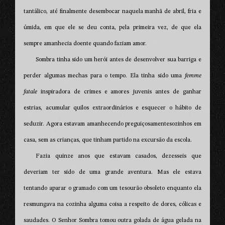
tantálico, até finalmente desembocar naquela manhã de abril, fria e
úmida, em que ele se deu conta, pela primeira vez, de que ela
sempre amanhecia doente quando faziam amor.
Sombra tinha sido um herói antes de desenvolver sua barriga e
perder algumas mechas para o tempo. Ela tinha sido uma
femme
fatale
inspiradora de crimes e amores juvenis antes de ganhar
estrias, acumular quilos extraordinários e esquecer o hábito de
seduzir. Agora estavam amanhecendo preguiçosamentesozinhos em
casa, sem as crianças, que tinham partido na excursão da escola.
Fazia quinze anos que estavam casados, dezesseis que
deveriam ter sido de uma grande aventura. Mas ele estava
tentando aparar o gramado com um tesourão obsoleto enquanto ela
resmungava na cozinha alguma coisa a respeito de dores, cólicas e
saudades. O Senhor Sombra tomou outra golada de água gelada na