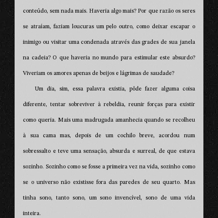
conteúdo, sem nada mais. Haveria algo mais? Por que razão os seres
se atraíam, faziam loucuras um pelo outro, como deixar escapar o
inimigo ou visitar uma condenada através das grades de sua janela
na cadeia? O que haveria no mundo para estimular este absurdo?
Viveriam os amores apenas de beijos e lágrimas de saudade?
Um dia, sim, essa palavra existia, pôde fazer alguma coisa
diferente, tentar sobreviver à rebeldia, reunir forças para existir
como queria. Mais uma madrugada amanhecia quando se recolheu
à sua cama mas, depois de um cochilo breve, acordou num
sobressalto e teve uma sensação, absurda e surreal, de que estava
sozinho. Sozinho como se fosse a primeira vez na vida, sozinho como
se o universo não existisse fora das paredes de seu quarto. Mas
tinha sono, tanto sono, um sono invencível, sono de uma vida
inteira.