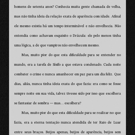
homens de setenta anos? Conhecia muita gente chamada de velha,
mas não tinha ideia da relação exata de aparência com idade. Afinal
ele mesmo existia há um tempo interminável e não envelhecia. Não
entendia como achavam esquisito o Drácula: ele pelo menos tinha
uma lógica, a de que vampiros não envelhecem mesmo.
Mas, muito pior do que esta dificuldade para se entender no
mundo, era a tarefa de Sísifo a que estava condenado. Cada noite
combater o crime e nunca amanhecer em paz para um dia feliz. Que
dias, aliás, nunca tinha ideia exata do que fazia: era como se fosse
sempre noite em sua vida, talvez tivesse sido por isso que escolhera
se fantasiar de sombra — mas… escolhera?
Mas, muito pior do que esta dificuldade para se realizar no que
fazia, era a eterna tentação nunca atendida de ter Raio de Luar
entre seus braços. Beijos apenas, beijos de aparência, beijos sem