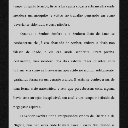
tampa do galão térmico, tirou a luva para coçar a sobrancelha onde
mordera um mosquito, e voltou ao trabalho pensando em como
deveria ter sido tudo, e como não fora.
Quando o Senhor Sombra e a Senhora Raio de Luar se
conheceram ele já era chamado de Senhor, embora o título não
falasse de idade, e ela era ainda senhorita. Eram jovens,
certamente, mas nenhum dos dois saberia dizer quantos anos
tinham, era como se houvessem aparecido no mundo subitamente,
ganhando forma em um cenário branco. E assim se conheceram, de
uma forma meio automática, e sem que percebessem coisa alguma
havia uma atração inexplicável, um anel e um tempo indefinido de
negaças e esperas.
O Senhor Sombra tinha antepassados vindos da Úmbria e da
Nigéria, mas não sabia onde ficavam esses lugares. Seu mundo se