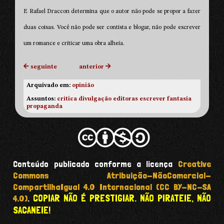
E Rafael Draccon determina que o autor não pode se propor a fazer
duas coisas. Você não pode ser contista e blogar, não pode escrever
um romance e criticar uma obra alheia.
seguinte
anterior
Arquivado em:
opinião
Assuntos:
crítica
divulgação
editoras
escrever
fantasia
propaganda
Conteúdo publicado conforme a licença
Creative
Commons Atribuição-NãoComercial-
CompartilhaIgual 4.0 Internacional (CC BY-NC-SA
COPIAR NÃO É PRESTIGIAR. NÃO PIRATEIE, NÃO
4.0)
.
SACANEIE!