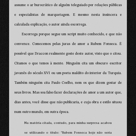
assume o ar burocrático de alguém teleguiado por relações públicas
e especialistas de marquetagem. E mesmo nesta insincera e
calculada explicação, o autor ainda escorrega.
Escorrega porque segue um script muito conhecido, e que não
convence. Comecemos pelas juras de amor a Rubem Fonseca. É
possível que Draccon realmente goste deste autor, visto que o citou.
Citamos o que temos à mente. Ninguém cita um obscuro escritor
javanês do século XVI ou um poeta maldito do interior da Turquia.
Também ninguém cita Paulo Coelho, nem os que dizem gostar de
seus livros. Mas soa falso fazer declarações de amor a um autor que,
dias antes, você disse que não publicaria, e cuja obra e estilo situou
num outro mundo, em outra época.
Na matéria citada, contudo, para minha surpresa acabou
se utilizando o título: “Rubem Fonseca hoje não seria