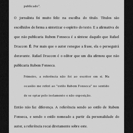
publicado”.
O jornalista foi muito feliz na escolha do título. Títulos são
escolhidos de forma a sintetizar o espírito do texto. E a afirmativa de
que não publicaria Rubem Fonseca é a síntese daquilo que Rafael
Draccon
É
. Por mais que o autor renegue a frase, ela o perseguirá
doravante. Rafael Draccon é o editor que um dia afirmou que não
publicaria Rubem Fonseca.
Primeiro, a referência não foi ao escritor em si. Na
ocasião me referi ao “estilo Rubem Fonseca” no sentido
de se optar pelo isolamento e não exposição.
Então não faz diferença. A referência sendo ao estilo de Rubem
Fonseca, e sendo o estilo nomeado a partir da personalidade do
autor, a referência recai diretamente sobre este.