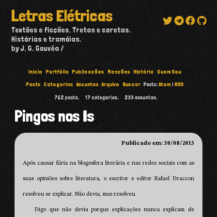
Letras Elétricas
Textões e ficções. Tretas e caretas.
Histórias e tramóias.
by J. G. Gouvêa
Início
Portfólio
Publicações
Menções
História
Quem Sou
Posts
Categorias
Assuntos
Arquivo
Buscar
Posts:
Atom
|
RSS
762
posts,
17
categorias,
233
assuntos,
Pingos nos Is
Publicado em: 30/08/2013
Após causar fúria na blogosfera literária e nas redes sociais com as
suas opiniões sobre literatura, o escritor e editor Rafael Draccon
resolveu se explicar. Não devia, mas resolveu.
Digo que não devia porque explicações nunca explicam de