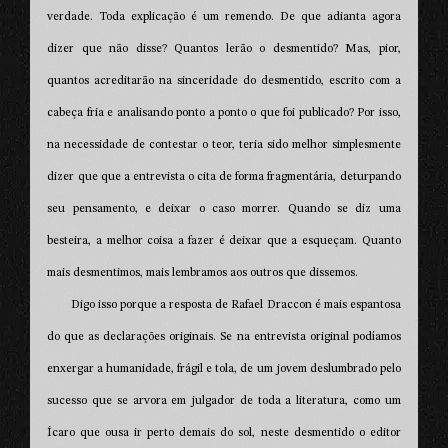
verdade. Toda explicação é um remendo. De que adianta agora
dizer que não disse? Quantos lerão o desmentido? Mas, pior,
quantos acreditarão na sinceridade do desmentido, escrito com a
cabeça fria e analisando ponto a ponto o que foi publicado? Por isso,
na necessidade de contestar o teor, teria sido melhor simplesmente
dizer que que a entrevista o cita de forma fragmentária, deturpando
seu pensamento, e deixar o caso morrer. Quando se diz uma
besteira, a melhor coisa a fazer é deixar que a esqueçam. Quanto
mais desmentimos, mais lembramos aos outros que dissemos.
Digo isso porque a resposta de Rafael Draccon é mais espantosa
do que as declarações originais. Se na entrevista original podíamos
enxergar a humanidade, frágil e tola, de um jovem deslumbrado pelo
sucesso que se arvora em julgador de toda a literatura, como um
Ícaro que ousa ir perto demais do sol, neste desmentido o editor