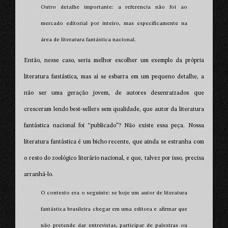
Outro detalhe importante: a referencia não foi ao
mercado editorial por inteiro, mas especificamente na
área de literatura fantástica nacional.
Então, nesse caso, seria melhor escolher um exemplo da própria
literatura fantástica, mas aí se esbarra em um pequeno detalhe, a
não ser uma geração jovem, de autores desenraizados que
cresceram lendo best-sellers sem qualidade, que autor da literatura
fantástica nacional foi “publicado”? Não existe essa peça. Nossa
literatura fantástica é um bicho recente, que ainda se estranha com
o resto do zoológico literário nacional, e que, talvez por isso, precisa
arranhá-lo.
O contexto era o seguinte: se hoje um autor de literatura
fantástica brasileira chegar em uma editora e afirmar que
não pretende dar entrevistas, participar de palestras ou