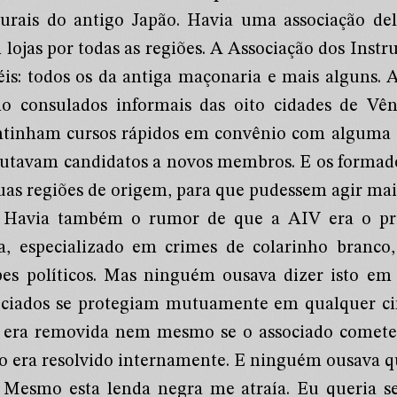
urais do antigo Japão. Havia uma associação de
 lojas por todas as regiões. A Associação dos Instr
éis: todos os da antiga maçonaria e mais alguns. 
o consulados informais das oito cidades de Vênu
tinham cursos rápidos em convênio com alguma d
rutavam candidatos a novos membros. E os formad
suas regiões de origem, para que pudessem agir mai
Havia também o rumor de que a AIV era o prin
ra, especializado em crimes de colarinho branco,
pes políticos. Mas ninguém ousava dizer isto em
ociados se protegiam mutuamente em qualquer cir
 era removida nem mesmo se o associado cometes
o era resolvido internamente. E ninguém ousava qu
Mesmo esta lenda negra me atraía. Eu queria s