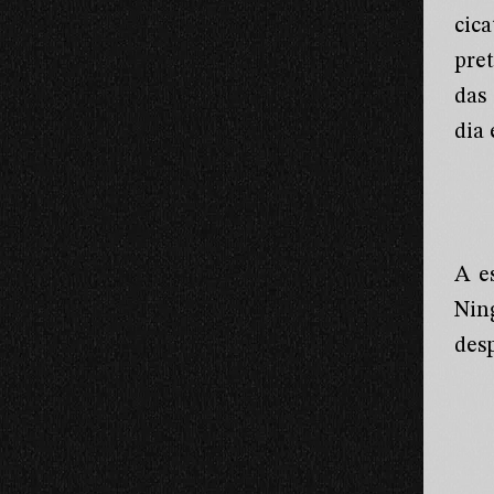
cic
pre
das
dia
A e
Nin
desp