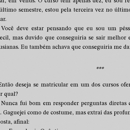
tar, em Vênus. O curso tem apenas dez, eu sou re
último semestre, estou pela terceira vez no últim
ar.
Você deve estar pensando que eu sou um péss
ecil, mas duvido que conseguiria se sair melhor
usianas. Eu também achava que conseguiria me da
***
ntão deseja se matricular em um dos cursos ofe
er qual?
Nunca fui bom em responder perguntas diretas 
a. Gaguejei como de costume, mas extraí das prof
osta, afinal: