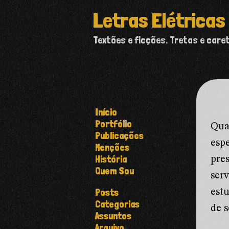
Letras Elétricas
Textões e ficções. Tretas e care
Início
Portfólio
Qua
Publicações
esp
Menções
História
pre
Quem Sou
ser
Posts
est
Categorias
de s
Assuntos
Arquivo