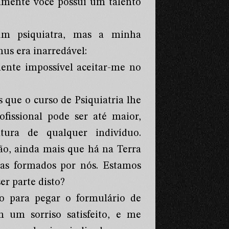
vamente você possui um talento
 psiquiatra, mas a minha
us era inarredável:
ente impossível aceitar-me no
que o curso de Psiquiatria lhe
ofissional pode ser até maior,
tura de qualquer indivíduo.
o, ainda mais que há na Terra
as formados por nós. Estamos
er parte disto?
o para pegar o formulário de
 um sorriso satisfeito, e me