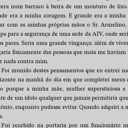
cera num barraco à beira de um monturo de lixo
nde era a minha coragem. E grande era a minha 
ar com as minhas próprias mãos o Sr. Armelino, e
apa para a segurança de uma sede da AIV, onde ser
s pares. Seria uma grande vingança: além de vive
garia fisicamente das pessoas que mais me havia
er nada contra mim.
Foi munido destes pensamentos que eu entrei na
izonte na manhã do dia em que completei meus de
to porque a minha mãe, mulher supersticiosa e d
te de um ídolo qualquer que jamais permitiria que s
ônio, enquanto pudesse evitar. Quando adquiri a 
s.
Fui recebido na portaria por um funcionário