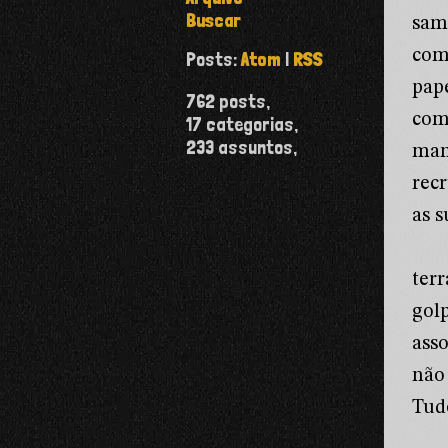
Buscar
sam
com
Posts:
Atom
|
RSS
pap
762
posts,
com
17
categorias,
233
assuntos,
man
rec
as 
ter
gol
ass
não
Tud