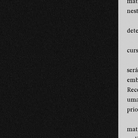
mat
nest
det
cur
ser
emb
Rec
uma
prio
mat