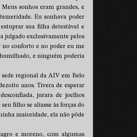
. Meus sonhos eram grandes, e
temeridade. Eu sonhava poder
stuprar sua filha detestável e
ia julgado exclusivamente pelos
r no conforto e no poder eu me
m humilhado, e ninguém poderia
 sede regional da AIV em Belo
zoito anos. Tivera de esperar
esconfiada, jurara de joelhos
eu filho se aliasse às forças do
minha maioridade, ela não pôde
 magro e moreno, com algumas