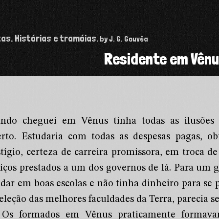
tas. Histórias e tramóias.
by J. G. Gouvêa
Residente em Vên
ndo cheguei em Vênus tinha todas as ilusões 
erto. Estudaria com todas as despesas pagas, 
stígio, certeza de carreira promissora, em troca d
viços prestados a um dos governos de lá. Para um 
udar em boas escolas e não tinha dinheiro para se 
eleção das melhores faculdades da Terra, parecia s
Os formados em Vênus praticamente formava