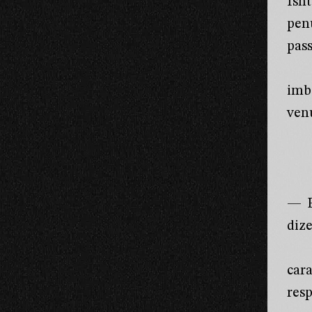
Ish
pen
pass
imb
ven
— E
diz
car
resp