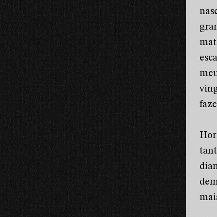
nas
gra
mat
esc
meu
vin
faz
Hor
tan
dian
dem
mai