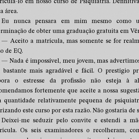
riculá-lo em nosso curso de Psiquiatria. Definiti
a área.
Eu nunca pensara em mim mesmo como um
erminação de obter uma graduação gratuita em Vên
— Aceito a matrícula, mas somente se for realm
so de EQ.
— Nada é impossível, meu jovem, mas advertimos 
á bastante mais agradável e fácil. O prestígio pr
ora o estresse da profissão não esteja à al
omendamos fortemente que aceite a nossa sugestã
 quantidade relativamente pequena de psiquiatr
rizando este curso por esta razão. Não gostaria de s
Deixei-me seduzir pelo convite e estendi a mã
rícula. Os seis examinadores o recolheram, com