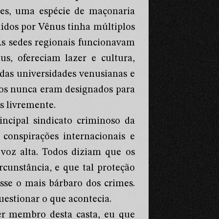
les, uma espécie de maçonaria
uídos por Vênus tinha múltiplos
As sedes regionais funcionavam
s, ofereciam lazer e cultura,
as universidades venusianas e
os nunca eram designados para
s livremente.
cipal sindicato criminoso da
 conspirações internacionais e
 voz alta. Todos diziam que os
cunstância, e que tal proteção
se o mais bárbaro dos crimes.
estionar o que acontecia.
er membro desta casta, eu que