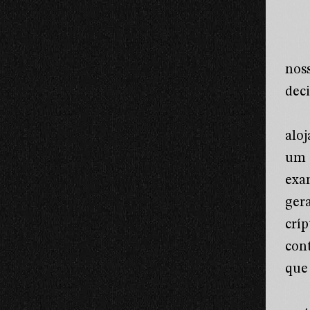
nos
dec
alo
um 
exa
ger
crí
con
que