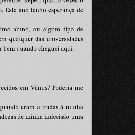
petente. Repeti quatro vezes o
o. Este ano tenho esperança de
imo aluno, ou algum tipo de
 em qualquer das universidades
r bem quando cheguei aqui.
recidos em Vênus? Poderia me
quando eram atiradas à minha
undezas de minha indecisão uma