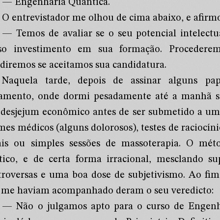
— Engenharia Quântica.
O entrevistador me olhou de cima abaixo, e afirm
— Temos de avaliar se o seu potencial intelectual
so investimento em sua formação. Procedere
idiremos se aceitamos sua candidatura.
Naquela tarde, depois de assinar alguns p
jamento, onde dormi pesadamente até a manhã se
desjejum econômico antes de ser submetido a uma 
mes médicos (alguns dolorosos), testes de raciocín
ais ou simples sessões de massoterapia. O méto
ptico, e de certa forma irracional, mesclando sup
troversas e uma boa dose de subjetivismo. Ao fim
 me haviam acompanhado deram o seu veredicto:
— Não o julgamos apto para o curso de Engenh