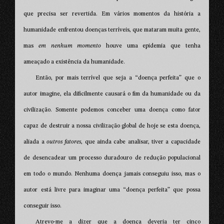
que precisa ser revertida. Em vários momentos da história a
humanidade enfrentou doenças terríveis, que mataram muita gente,
mas
em nenhum momento
houve uma epidemia que tenha
ameaçado a existência da humanidade.
Então, por mais terrível que seja a “doença perfeita” que o
autor imagine, ela dificilmente causará o fim da humanidade ou da
civilização. Somente podemos conceber uma doença como fator
capaz de destruir a nossa civilização global de hoje se esta doença,
aliada a
outros fatores
, que ainda cabe analisar, tiver a capacidade
de desencadear um processo duradouro de redução populacional
em todo o mundo. Nenhuma doença jamais conseguiu isso, mas o
autor está livre para imaginar uma “doença perfeita” que possa
conseguir isso.
Atrevo-me a dizer que a doença deveria ter cinco