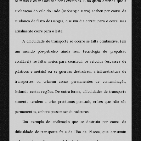
os maias e os anasazi são bons exemplos. E há quem defenda que a
civilização do vale do Indo (Mohenjjo-Daro) acabou por causa da
mudança de fluxo do Ganges, que um dia correu para o oeste, mas
atualmente corre para o leste.
A dificuldade de transporte só ocorre se falta combustível (em
um mundo pós-petróleo ainda sem tecnologia de propulsão
confiável), se faltar meios para construir os veículos (escassez de
plásticos e metais) ou se guerras destruírem a infraestrutura de
transportes ou criarem zonas permanentes de contaminação,
isolando certas regiões. De outra forma, dificuldades de transporte
somente tendem a criar problemas pontuais, crises que não são
permanentes, embora possam ser duradouras.
Um exemplo de civilização que se destruiu por causa da
dificuldade de transporte foi a da Ilha de Páscoa, que consumiu