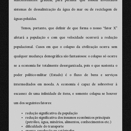
suficientemente gradual, para permitir que fossem inventados
sistemas de dessalinização da água do mar ou de reciclagem de
águas poluídas.
Temos, portanto, que definir de que forma o nosso “fator X”
afetará a população e com que velocidade ocorrerá a redução
populacional. Casos em que o colapso da civilização ocorra sem
qualquer mudança demográfica são fantasiosos: o colapso só ocorre
se a economia for totalmente desorganizada, pois o que sustenta o
poder político-militar (Estado) é o fluxo de bens e serviços
intermediados em moeda. A economia é capaz de sobreviver à
escassez de uma infinidade de itens, e somente colapsa se houver
um dos seguintes fatores:
redução significativa da população
redução significativa dos insumos econômicos principais
(petróleo, água, minérios, alimentos, conhecimentos etc.)
dificuldade do transporte
guerra, revolução ou catástrofes