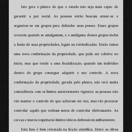
Isto gera o pânico de que o estado não seja mais capaz de
garantir a paz social. As pessoas então buscam armar-se e
organizar-se em grupos para defender suas posses. Esses grupos
crescem quando se amalgamam, e o amálgama desses grupos inclui
a fusão de suas propriedades, legais ou reivindicadas. Então temos
uma nova conformação da propriedade, que pode ser coletiva no
início, mas que tende a uma feudalização, quando um indivíduo
dentro do grupo consegue adquirir o seu controle. A nova
conformação da propriedade, gerada pelo pânico, não terá muita
coincidência com os limites anteriormente vigentes: as pessoas não
vão manter o controle do que achavam ser seu, mas vão procurar
controlar aquilo que tenham meios de controlar efetivamente. As
cercas e muros respeitarão limites táticos defensáveis militarmente.
Esta fase é bem retratada na ficção científica. Entre as obras