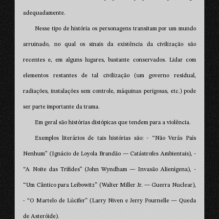
adequadamente.
Nesse tipo de história os personagens transitam por um mundo
arruinado, no qual os sinais da existência da civilização são
recentes e, em alguns lugares, bastante conservados. Lidar com
elementos restantes de tal civilização (um governo residual,
radiações, instalações sem controle, máquinas perigosas, etc.) pode
ser parte importante da trama.
Em geral são histórias distópicas que tendem para a violência.
Exemplos literários de tais histórias são: - “Não Verás País
Nenhum” (Ignácio de Loyola Brandão — Catástrofes Ambientais), -
“A Noite das Trífides” (John Wyndham — Invasão Alienígena), -
“Um Cântico para Leibowitz” (Walter Miller Jr. — Guerra Nuclear),
- “O Martelo de Lúcifer” (Larry Niven e Jerry Pournelle — Queda
de Asteróide).