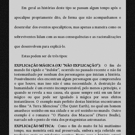
Em geral as histórias deste tipo se passam algum tempo após o
apocalipse propriamente dito, de forma que não acompanhamos o
desenrolar dos eventos apocalípticos, mas apenas a maneira como os
sobreviventes lidam com as suas consequências e as racionalizações
que desenvolvem para explicá-lo.
Estas podem ser de três tipos:
EXPLICAÇÃO MÁGICA (OU “NÃO EXPLICAÇÃO”)
O fim do
mundo foi rápido e “indolor”, ocorrido no passado recente e não foi
testemunhado por nenhum dos personagens que iniciam a história.
Possivelmente eles encontram algum personagem que compreendeu
o que houve, mas isso não é uma necessidade. A destruição da
humanidade é um evento incompreensível, pelo menos a princípio, e
quando se revela a sua causa, ela quase sempre está em um fator
mágico ou que pode ser igualado à mágica por seus efeitos
instantâneos. O exemplo mais perfeito destas histórias encontramos
no filme “A Terra Silenciosa” (The Quiet Earth), no qual um homem
amanhece sozinho em sua cidade e se crê sozinho no mundo. Outro
exemplo é o romance “O Planeta dos Macacos” (Pierre Boulle),
narrado sob o ponto de vista dos protagonistas astronautas.
EXPLICAÇÃO MÍTICA
Como o fim do muito foi há muitíssimo
tempo, sua memória está mal preservada, embora seja referido em