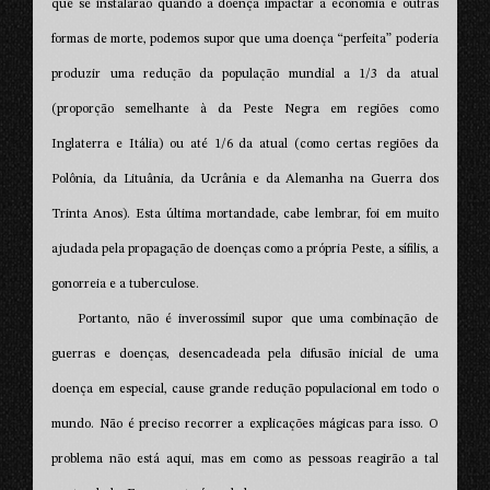
que se instalarão quando a doença impactar a economia e outras
formas de morte, podemos supor que uma doença “perfeita” poderia
produzir uma redução da população mundial a 1/3 da atual
(proporção semelhante à da Peste Negra em regiões como
Inglaterra e Itália) ou até 1/6 da atual (como certas regiões da
Polônia, da Lituânia, da Ucrânia e da Alemanha na Guerra dos
Trinta Anos). Esta última mortandade, cabe lembrar, foi em muito
ajudada pela propagação de doenças como a própria Peste, a sífilis, a
gonorreia e a tuberculose.
Portanto, não é inverossímil supor que uma combinação de
guerras e doenças, desencadeada pela difusão inicial de uma
doença em especial, cause grande redução populacional em todo o
mundo. Não é preciso recorrer a explicações mágicas para isso. O
problema não está aqui, mas em como as pessoas reagirão a tal