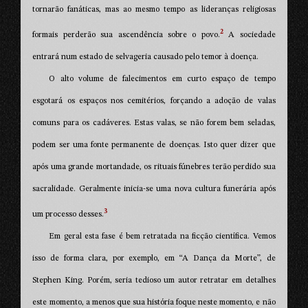
tornarão fanáticas, mas ao mesmo tempo as lideranças religiosas
2
formais perderão sua ascendência sobre o povo.
A sociedade
entrará num estado de selvageria causado pelo temor à doença.
O alto volume de falecimentos em curto espaço de tempo
esgotará os espaços nos cemitérios, forçando a adoção de valas
comuns para os cadáveres. Estas valas, se não forem bem seladas,
podem ser uma fonte permanente de doenças. Isto quer dizer que
após uma grande mortandade, os rituais fúnebres terão perdido sua
sacralidade. Geralmente inicia-se uma nova cultura funerária após
3
um processo desses.
Em geral esta fase é bem retratada na ficção científica. Vemos
isso de forma clara, por exemplo, em “A Dança da Morte”, de
Stephen King. Porém, seria tedioso um autor retratar em detalhes
este momento, a menos que sua história foque neste momento, e não