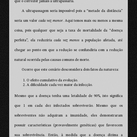
que o corredor jamais a ultrapassaria.
A ultrapassagem seria impossível pois a “metade da distância”
seria um valor
cada vez menor
. Aqui temos mais ou menos a mesma
coisa, pois qualquer que seja a taxa de mortalidade da “doença
perfeita”, ela reduziria
cada vez menos
a população afetada, até
chegar ao ponto em que a redução se confundiria com a redução
natural ocorrida pelas causas comuns de morte.
Ocorre que este cenário desconsidera dois fatos da natureza:
O efeito cumulativo da evolução.
A dificuldade cada vez maior da infecção.
Mesmo que a doença tenha uma letalidade de 90%, isto significa
que 1 em cada dez infectados sobreviverão. Mesmo que os
sobreviventes não adquiram a imunidade, eles demonstraram
possuir características (provavelmente genéticas) que favorecem
sua sobrevivência. Então, à medida que a doença dizima a