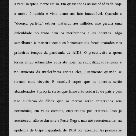
à repulsa que a morte causa. Em quase todas as sociedades de hoje
a morte é temida e vista como um fato inaceitável. Quando a
“doença perfeita” estiver matando aos milhões, isto gerará uma
dificuldade no trato com os moribundos e os doentes. Algo
semelhante à maneira como os homossexuais foram tratados nos
primeiros tempos da pandemia de AIDS. O preconceito a quem
foram então submetidos ecoa até hoje, na radicalização religiosa e
no aumenta da intolerância contra eles, justamente quando se
tornam mais visíveis. É razoável supor que os doentes serão
abandonados à própria sorte, que filhos não cuidarão de pais e pais
não cuidarão de filhos, que os mortos serão enterrados sem
cerimônias, em valas comuns, empurrados por tratores. Isso já
aconteceu, não só durante a Peste Negra, mas até recentemente, na
epidemia de Gripe Espanhola de 1919, por exemplo. As pessoas se