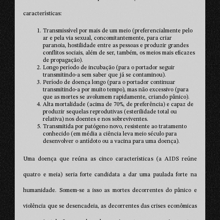
características:
Transmissível por mais de um meio (preferencialmente pelo
ar e pela via sexual, concomitantemente, para criar
paranoia, hostilidade entre as pessoas e produzir grandes
conflitos sociais, além de ser, também, os meios mais eficazes
de propagação).
Longo período de incubação (para o portador seguir
transmitindo-a sem saber que já se contaminou).
Período de doença longo (para o portador continuar
transmitindo-a por muito tempo), mas não excessivo (para
que as mortes se avolumem rapidamente, criando pânico).
Alta mortalidade (acima de 70%, de preferência) e capaz de
produzir sequelas reprodutivas (esterilidade total ou
relativa) nos doentes e nos sobreviventes.
Transmitida por patógeno novo, resistente ao tratamento
conhecido (em média a ciência leva meio século para
desenvolver o antídoto ou a vacina para uma doença).
Uma doença que reúna as cinco características (a AIDS reúne
quatro e meia) seria forte candidata a dar uma paulada forte na
humanidade. Somem-se a isso as mortes decorrentes do pânico e
violência que se desencadeia, as decorrentes das crises econômicas