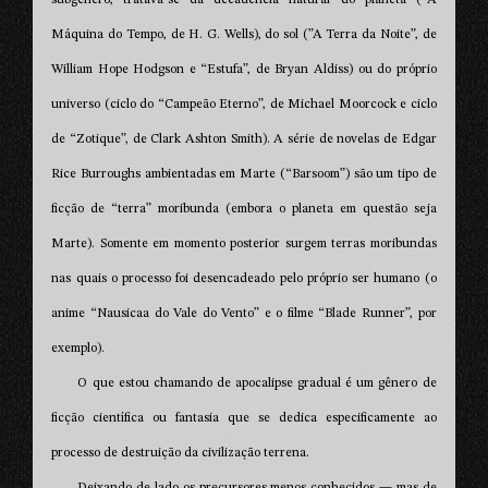
Máquina do Tempo, de H. G. Wells), do sol (”A Terra da Noite”, de
William Hope Hodgson e “Estufa”, de Bryan Aldiss) ou do próprio
universo (ciclo do “Campeão Eterno”, de Michael Moorcock e ciclo
de “Zotique”, de Clark Ashton Smith). A série de novelas de Edgar
Rice Burroughs ambientadas em Marte (“Barsoom”) são um tipo de
ficção de “terra” moribunda (embora o planeta em questão seja
Marte). Somente em momento posterior surgem terras moribundas
nas quais o processo foi desencadeado pelo próprio ser humano (o
anime “Nausicaa do Vale do Vento” e o filme “Blade Runner”, por
exemplo).
O que estou chamando de apocalipse gradual é um gênero de
ficção científica ou fantasia que se dedica especificamente ao
processo de destruição da civilização terrena.
Deixando de lado os precursores menos conhecidos — mas de