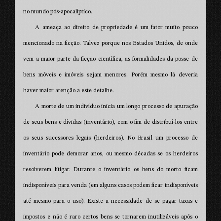
no mundo pós-apocalíptico.
A ameaça ao direito de propriedade é um fator muito pouco
mencionado na ficção. Talvez porque nos Estados Unidos, de onde
vem a maior parte da ficção científica, as formalidades da posse de
bens móveis e imóveis sejam menores. Porém mesmo lá deveria
haver maior atenção a este detalhe.
A morte de um indivíduo inicia um longo processo de apuração
de seus bens e dívidas (inventário), com o fim de distribuí-los entre
os seus sucessores legais (herdeiros). No Brasil um processo de
inventário pode demorar anos, ou mesmo décadas se os herdeiros
resolverem litigar. Durante o inventário os bens do morto ficam
indisponíveis para venda (em alguns casos podem ficar indisponíveis
até mesmo para o uso). Existe a necessidade de se pagar taxas e
impostos e não é raro certos bens se tornarem inutilizáveis após o