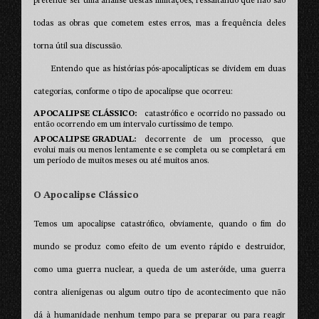
pretende ser uma análise destas limitações, ressaltando que não são
todas as obras que cometem estes erros, mas a frequência deles
torna útil sua discussão.
Entendo que as histórias pós-apocalípticas se dividem em duas
categorias, conforme o tipo de apocalipse que ocorreu:
APOCALIPSE CLÁSSICO
catastrófico e ocorrido no passado ou
então ocorrendo em um intervalo curtíssimo de tempo.
APOCALIPSE GRADUAL
decorrente de um processo, que
evolui mais ou menos lentamente e se completa ou se completará em
um período de muitos meses ou até muitos anos.
O Apocalipse Clássico
Temos um apocalipse catastrófico, obviamente, quando o fim do
mundo se produz como efeito de um evento rápido e destruidor,
como uma guerra nuclear, a queda de um asteróide, uma guerra
contra alienígenas ou algum outro tipo de acontecimento que não
dá à humanidade nenhum tempo para se preparar ou para reagir