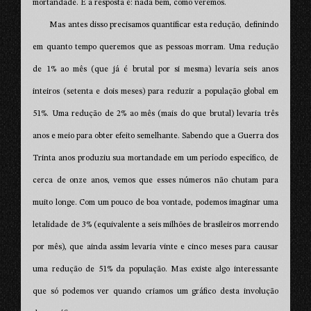
mortandade. E a resposta é: nada bem, como veremos.
Mas antes disso precisamos quantificar esta redução, definindo
em quanto tempo queremos que as pessoas morram. Uma redução
de 1% ao mês (que já é brutal por si mesma) levaria seis anos
inteiros (setenta e dois meses) para reduzir a população global em
51%. Uma redução de 2% ao mês (mais do que brutal) levaria três
anos e meio para obter efeito semelhante. Sabendo que a Guerra dos
Trinta anos produziu sua mortandade em um período específico, de
cerca de onze anos, vemos que esses números não chutam para
muito longe. Com um pouco de boa vontade, podemos imaginar uma
letalidade de 3% (equivalente a seis milhões de brasileiros morrendo
por mês), que ainda assim levaria vinte e cinco meses para causar
uma redução de 51% da população. Mas existe algo interessante
que só podemos ver quando criamos um gráfico desta involução