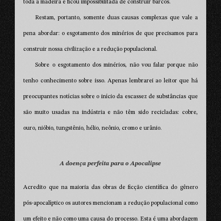
toda a madeira e ficou impossibilitada de construir barcos.
Restam, portanto, somente duas causas complexas que vale a
pena abordar: o esgotamento dos minérios de que precisamos para
construir nossa civilização e a redução populacional.
Sobre o esgotamento dos minérios, não vou falar porque não
tenho conhecimento sobre isso. Apenas lembrarei ao leitor que há
preocupantes notícias sobre o início da escassez de substâncias que
são muito usadas na indústria e não têm sido recicladas: cobre,
ouro, nióbio, tungstênio, hélio, neônio, cromo e urânio.
A doença perfeita para o Apocalipse
Acredito que na maioria das obras de ficção científica do gênero
pós-apocalíptico os autores mencionam a redução populacional como
um efeito e não como uma causa do processo. Esta é uma abordagem