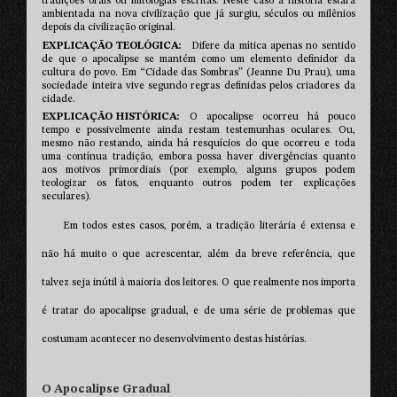
tradições orais ou mitologias escritas. Neste caso a história estará
ambientada na nova civilização que já surgiu, séculos ou milênios
depois da civilização original.
EXPLICAÇÃO TEOLÓGICA
Difere da mítica apenas no sentido
de que o apocalipse se mantém como um elemento definidor da
cultura do povo. Em “Cidade das Sombras” (Jeanne Du Prau), uma
sociedade inteira vive segundo regras definidas pelos criadores da
cidade.
EXPLICAÇÃO HISTÓRICA
O apocalipse ocorreu há pouco
tempo e possivelmente ainda restam testemunhas oculares. Ou,
mesmo não restando, ainda há resquícios do que ocorreu e toda
uma contínua tradição, embora possa haver divergências quanto
aos motivos primordiais (por exemplo, alguns grupos podem
teologizar os fatos, enquanto outros podem ter explicações
seculares).
Em todos estes casos, porém, a tradição literária é extensa e
não há muito o que acrescentar, além da breve referência, que
talvez seja inútil à maioria dos leitores. O que realmente nos importa
é tratar do apocalipse gradual, e de uma série de problemas que
costumam acontecer no desenvolvimento destas histórias.
O Apocalipse Gradual