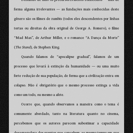
forma alguma irrelevantes — as fundações mais conhecidas deste
gênero são os filmes de zumbis (todos eles descendentes por linhas
tortas ou direitas da obra original de George A. Romero), o filme
“Mad Max”, de Arthur Miller, e o romance “A Dança da Morte”
(
The Stand
), de Stephen King.
Quando falamos de “apocalipse gradual”, falamos de um
processo que levará à extinção da humanidade — ou uma muito
forte redução de sua população, de forma que a civilização entra em
colapso. Não é obrigatório que o mesmo processo extinga a vida
como um todo, ou mesmo a afete.
Ocorre que, quando observamos a maneira como o tema é
comumente abordado, tanto na literatura quanto no cinema,
percebemos que os autores parecem subestimar a capacidade
desagregadora dos eventos que concebem, ao mesmo tempo em que