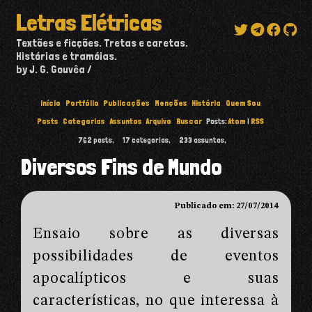
Letras Elétricas
Textões e ficções. Tretas e caretas.
Histórias e tramóias.
by J. G. Gouvêa
Início
Portfólio
Publicações
Menções
História
Quem Sou
Posts
Categorias
Assuntos
Arquivo
Buscar
Posts:
Atom
|
RSS
762
posts,
17
categorias,
233
assuntos,
Diversos Fins de Mundo
Publicado em: 27/07/2014
Ensaio sobre as diversas
possibilidades de eventos
apocalípticos e suas
características, no que interessa à