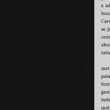
e a
boca
Car
se 
out
abu
tatu
met
pal
bom
gen
beb
mal