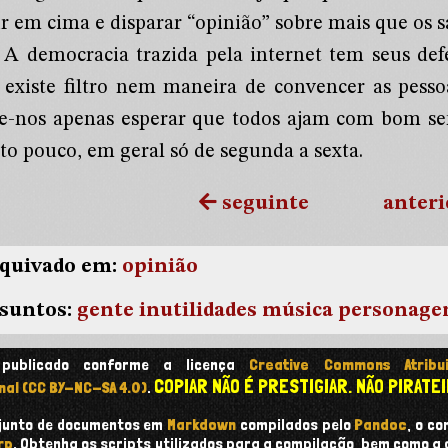
ir em cima e disparar “opinião” sobre mais que os 
A democracia trazida pela internet tem seus defe
 existe filtro nem maneira de convencer as pess
e-nos apenas esperar que todos ajam com bom 
to pouco, em geral só de segunda a sexta.
seguinte
anteri
quivado em:
opinião
suntos:
gente
inutilidades
música
personage
 publicado conforme a licença
Creative Commons Atribui
COPIAR NÃO É PRESTIGIAR. NÃO PIRATEI
nal (CC BY-NC-SA 4.0)
.
onjunto de documentos em
Markdown
compilados pelo
Pandoc
, o c
rp
. Obtenha os scripts utilizados para a compilação, bem como a