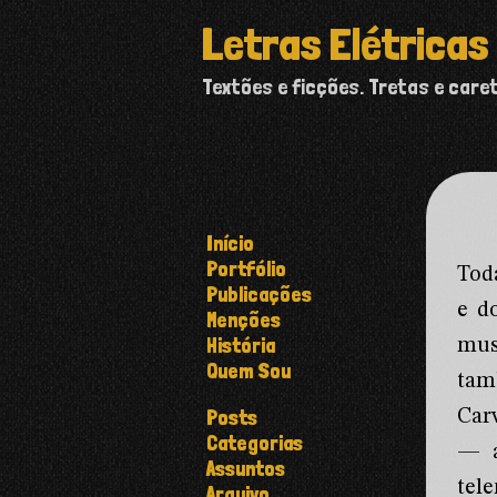
Letras Elétricas
Textões e ficções. Tretas e care
Início
Portfólio
Tod
Publicações
e d
Menções
História
mus
Quem Sou
tam
Posts
Carv
Categorias
— a
Assuntos
tel
Arquivo