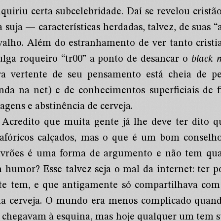
dquiriu certa subcelebridade. Daí se revelou crist
 suja — características herdadas, talvez, de suas “
valho. Além do estranhamento de ver tanto crist
julga roqueiro “tr00” a ponto de desancar o
black 
ra vertente de seu pensamento está cheia de pe
nda na net) e de conhecimentos superficiais de fi
agens e abstinência de cerveja.
Acredito que muita gente já lhe deve ter dito q
afóricos calçados, mas o que é um bom conselho
avrões é uma forma de argumento e não tem qu
 humor? Esse talvez seja o mal da internet: ter po
te tem, e que antigamente só compartilhava com
ia cerveja. O mundo era menos complicado quand
 chegavam à esquina, mas hoje qualquer um tem sua