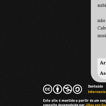
sub
não
Cab
mui
Ar
As
Conteúdo
Internacio
Este site é mantido a partir de um c
conceito desenvolvido por
Jilles van Gu