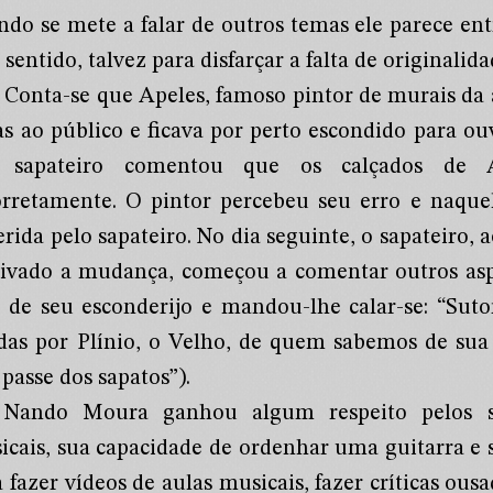
ndo se mete a falar de outros temas ele parece en
sentido, talvez para disfarçar a falta de originalid
Conta-se que Apeles, famoso pintor de murais da 
as ao público e ficava por perto escondido para ouv
sapateiro comentou que os calçados de A
orretamente. O pintor percebeu seu erro e naque
rida pelo sapateiro. No dia seguinte, o sapateiro,
ivado a mudança, começou a comentar outros aspe
u de seu esconderijo e mandou-lhe calar-se: “Suto
adas por Plínio, o Velho, de quem sabemos de sua e
passe dos sapatos”).
Nando Moura ganhou algum respeito pelos s
icais, sua capacidade de ordenhar uma guitarra e s
 fazer vídeos de aulas musicais, fazer críticas ous