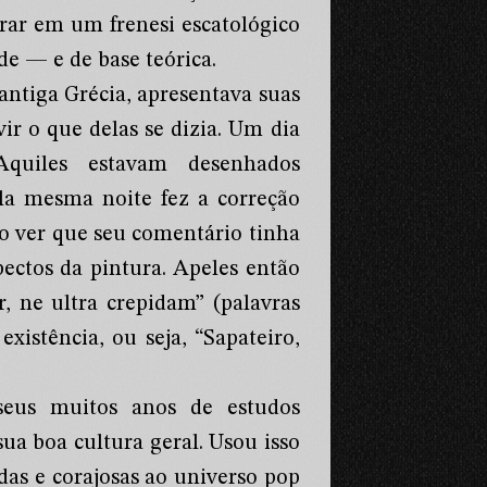
trar em um frenesi escatológico
ade — e de base teórica.
antiga Grécia, apresentava suas
ir o que delas se dizia. Um dia
quiles estavam desenhados
la mesma noite fez a correção
 ao ver que seu comentário tinha
ctos da pintura. Apeles então
r, ne ultra crepidam” (palavras
xistência, ou seja, “Sapateiro,
eus muitos anos de estudos
ua boa cultura geral. Usou isso
adas e corajosas ao universo pop