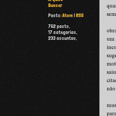
Buscar
qua
sem 
Posts:
Atom
|
RSS
762
posts,
obr
17
categorias,
233
assuntos,
um 
inc
suge
mot
sai
cit
não 
mus
para