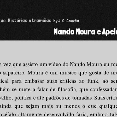
tas. Histórias e tramóias.
by J. G. Gouvêa
Nando Moura e Apel
a vez que assisto um vídeo do Nando Moura eu me
o sapateiro. Moura é um músico que gosta de me
ical para embasar suas críticas ao funk, ao s
bém se mete a falar de filosofia, que confessa
alho, política e até padrões de tomadas. Suas críti
inda que sejam mais ou menos o que qualque
encéfalo altamente desenvolvido faria, embora 