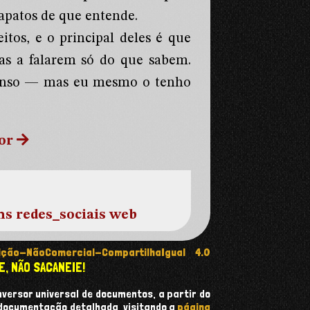
sapatos de que entende.
itos, e o principal deles é que
oas a falarem só do que sabem.
senso — mas eu mesmo o tenho
or
ns
redes_sociais
web
ção-NãoComercial-CompartilhaIgual 4.0
E, NÃO SACANEIE!
onversor universal de documentos, a partir do
 documentação detalhada, visitando a
página