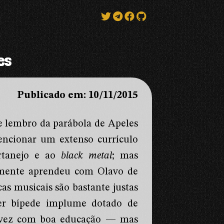
es
Publicado em: 10/11/2015
 lembro da parábola de Apeles
ncionar um extenso currículo
ertanejo e ao
black metal
; mas
damente aprendeu com Olavo de
cas musicais são bastante justas
r bípede implume dotado de
talvez com boa educação — mas