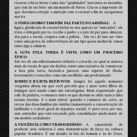
recurso à força bruta é uma das “qualidades” inerentes ao mocinho,
que tem de ser forte em um mundo de fortes. Cria-se a impressão de
que devemos cortejar a amizade com o coronel a fim de escaparmos
sua ira.
O FISIOLOGISMO TAMBÉM FAZ PARTE DO ARSENAL
A
figura glorificada do coronel inclui no seu aparato as “amizades”, ele
trata o delegado por tu, recebe o padre e o juiz de paz para almoçar,
doa para a escola, coopera com a polícia… Em vez de isso ser visto
como uma prova da sobrevivência de um tipo quase medieval, temos
nisso algo a admirar.
A LUTA PELA TERRA É VISTA COMO UM PROCESSO
ÉPICO
Em vez de um enfrentamento violento e covarde, no qual se matava
mais de tocaia do que em duelos, existe uma tentativa de romancear
a luta pela terra, fazendo-a parecer uma espécie de Ilíada,
incensando o vencedor como um escolhido, um predestinado.
ROMEU E JULIETA REDIVIVOS
Sempre há aquele momento
vergonha alheia em que você percebe que o amor entre filhos de
inimigos será usado como um estratagema. Mais requentado que
café de padaria, o romance entre os que deviam se odiar nunca falta
nessas novelas. E o mais risível: quando o romance da certo, as
terras das duas famílias são unidas (aumentando a concentração do
latifúndio e o nível geral de injustiça social). O povo
torce por isso,
sem entender que está torcendo pela consolidação ainda maior de
um modelo excludente.
A VIOLÊNCIA COMO TRANSGRESSÃO
A capacidade de
produzir atos violentos é uma demonstração de força na cultura
popular brasileira. É um desafio às leis do homem e às de Deus.