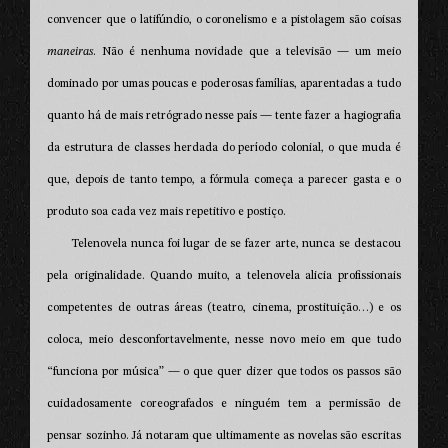
convencer que o latifúndio, o coronelismo e a pistolagem são coisas
maneiras
. Não é nenhuma novidade que a televisão — um meio
dominado por umas poucas e poderosas famílias, aparentadas a tudo
quanto há de mais retrógrado nesse país — tente fazer a hagiografia
da estrutura de classes herdada do período colonial, o que muda é
que, depois de tanto tempo, a fórmula começa a parecer gasta e o
produto soa cada vez mais repetitivo e postiço.
Telenovela nunca foi lugar de se fazer arte, nunca se destacou
pela originalidade. Quando muito, a telenovela alicia profissionais
competentes de outras áreas (teatro, cinema, prostituição…) e os
coloca, meio desconfortavelmente, nesse novo meio em que tudo
“funciona por música” — o que quer dizer que todos os passos são
cuidadosamente coreografados e ninguém tem a permissão de
pensar sozinho. Já notaram que ultimamente as novelas são escritas