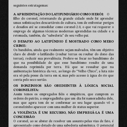
seguintes estratagemas:
A APRESENTAÇÃO DO LATIFUNDIÁRIO COMO HERÓI
O
filho do coronel, retornando da grande cidade onde foi aprender
umas sofisticações descartáveis de cultura, tem de enfrentar perigos
e desafios até se consolidar como coronel-2.0, o que vai requerer o
emprego de algumas técnicas modernas aprendidas na cidade e a
retomada, também, da “sabedoria” de seu velho pai.
O DESAFIO AO LATIFÚNDIO É MOSTRADO COMO MERO
CRIME
Os bandidos, ainda que realmente sejam malvados, têm um objetivo
claro de
dividir
o latifúndio (roubar terras ou roubar do dono das
terras), reduzir sua prevalência. Prefere-se focar no banditismo do
que na possibilidade de que esse banditismo resulte de uma
demanda reprimida por terra. Há que se ressaltar que na
ambientação histórica da vez, ao longo do “Velho Chico”, a luta não
era só pela posse da terra em si, mas pelo acesso à água do rio que
corria pelo seco sertão.
OS BONZINHOS SÃO OBEDIENTES À LÓGICA SOCIAL
CORONELISTA
Assim temos os empregados fiéis e simpáticos, que cumprem as
ordens do patrão, a empregadinha que um dia foi namoradinha dele,
mas que agora tem de se conformar ao seu lugar quando vê o
coronelzinho aparecer com uma mulher de status superior.
A VIOLÊNCIA É UM RECURSO, NÃO EMPREGÁ-LA É UMA
CONCESSÃO
O coronel, ao se abster de resolver um assunto pelas vias de fato, é
apresentado como dotado de uma sabedoria salomônica. O potencial