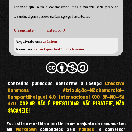
achando que seria o coronelzinho, mas a maioria seria peão de
fazenda, alguns poucos seriam agregados urbanos.
seguinte
anterior
Arquivado em:
crônicas
Assuntos:
arquétipos
história
televisão
Conteúdo publicado conforme a licença
Creative
Commons Atribuição-NãoComercial-
CompartilhaIgual 4.0 Internacional (CC BY-NC-SA
COPIAR NÃO É PRESTIGIAR. NÃO PIRATEIE, NÃO
4.0)
.
SACANEIE!
Este site é mantido a partir de um conjunto de documentos
em
Markdown
compilados pelo
Pandoc
, o conversor