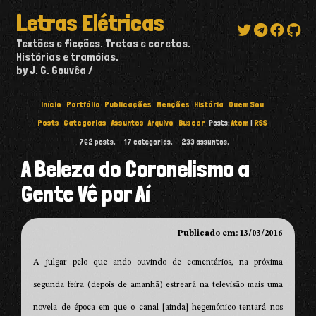
Letras Elétricas
Textões e ficções. Tretas e caretas.
Histórias e tramóias.
by J. G. Gouvêa
Início
Portfólio
Publicações
Menções
História
Quem Sou
Posts
Categorias
Assuntos
Arquivo
Buscar
Posts:
Atom
|
RSS
762
posts,
17
categorias,
233
assuntos,
A Beleza do Coronelismo a
Gente Vê por Aí
Publicado em: 13/03/2016
A julgar pelo que ando ouvindo de comentários, na próxima
segunda feira (depois de amanhã) estreará na televisão mais uma
novela de época em que o canal [ainda] hegemônico tentará nos