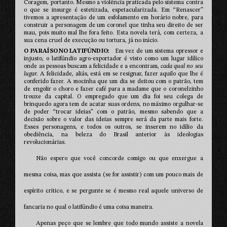
Coragem, portanto. Mesmo a violência praticada pelo sistema contra
o que se insurge é estetizada, espetacularizada. Em “Renascer”
tivemos a apresentação de um esfolamento em horário nobre, para
construir a personagem de um coronel que tinha seu direito de ser
mau, pois muito mal lhe fora feito. Esta novela terá, com certeza, a
sua cena cruel de execução ou tortura, já no início.
O PARAÍSO NO LATIFÚNDIO
Em vez de um sistema opressor e
injusto, o latifúndio agro-exportador é visto como um lugar idílico
onde as pessoas buscam a felicidade e a encontram,
cada qual no seu
lugar.
A felicidade, aliás, está em se resignar, fazer aquilo que lhe é
conferido fazer. A mocinha que um dia se deitou com o patrão, tem
de engolir o choro e fazer café para a madame que o coronelzinho
trouxe da capital. O empregado que um dia foi seu colega de
brinquedo agora tem de acatar suas ordens, no máximo orgulhar-se
de poder “trocar ideias” com o patrão, mesmo sabendo que a
decisão sobre o valor das ideias sempre será da parte mais forte.
Esses personagens, e todos os outros, se inserem no idílio da
obediência, na beleza do Brasil anterior às ideologias
revolucionárias.
Não espero que você concorde comigo ou que enxergue a
mesma coisa, mas que assista (se for assistir) com um pouco mais de
espírito crítico, e se pergunte se é mesmo real aquele universo de
fancaria no qual o latifúndio é uma coisa maneira.
Apenas peço que se lembre que todo mundo assiste a novela