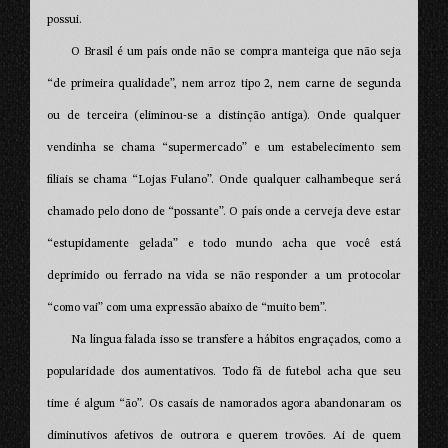
possui.
O Brasil é um país onde não se compra manteiga que não seja
“de primeira qualidade”, nem arroz tipo 2, nem carne de segunda
ou de terceira (eliminou-se a distinção antiga). Onde qualquer
vendinha se chama “supermercado” e um estabelecimento sem
filiais se chama “Lojas Fulano”. Onde qualquer calhambeque será
chamado pelo dono de “possante”. O país onde a cerveja deve estar
“estupidamente gelada” e todo mundo acha que você está
deprimido ou ferrado na vida se não responder a um protocolar
“como vai” com uma expressão abaixo de “muito bem”.
Na língua falada isso se transfere a hábitos engraçados, como a
popularidade dos aumentativos. Todo fã de futebol acha que seu
time é algum “ão”. Os casais de namorados agora abandonaram os
diminutivos afetivos de outrora e querem trovões. Ai de quem