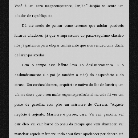
Você é um cara megacompetente, Janjão.” Janjão se sente um
ditador de republiqueta.
Dá até medo de pensar como teremos que adular possíveis
futuros ditadores, já que o suprassumo do puxa-saquismo clássico
nós já gastamos para elogiar um feirante que nos vendeu uma dúzia
de laranjas azedas.
Com o tempo esse hábito leva ao deslumbramento. E o
deslumbramento é o pai (e também a mãe) do desperdício e do
atraso. Um conhecido meu, arquiteto e nativo do Rio de Janeiro, um
dia me disse que o seu maior espanto profissional na vida foi ver um
posto de gasolina com piso em mármore de Carrara. “Aquele
negócio é nojento. Mármore é poroso, cara. Vai cair gasolina, vai
cair óleo, vai cair barro do pneu da picape que vem abastecer, vai
manchar aquele mármore lindo e vai fazer apodrecer por dentro até