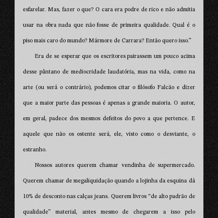
esfarelar. Mas, fazer o que? O cara era podre de rico e não admitia
usar na obra nada que não fosse de primeira qualidade. Qual é o
piso mais caro do mundo? Mármore de Carrara? Então quero isso.”
Era de se esperar que os escritores pairassem um pouco acima
desse pântano de mediocridade laudatória, mas na vida, como na
arte (ou será o contrário), podemos citar o filósofo Falcão e dizer
que a maior parte das pessoas é apenas a grande maioria. O autor,
em geral, padece dos mesmos defeitos do povo a que pertence. E
aquele que não os ostente será, ele, visto como o desviante, o
estranho.
Nossos autores querem chamar vendinha de supermercado.
Querem chamar de megaliquidação quando a lojinha da esquina dá
10% de desconto nas calças jeans. Querem livros “de alto padrão de
qualidade” material, antes mesmo de chegarem a isso pelo