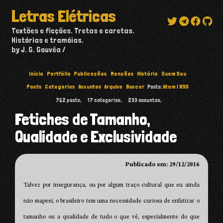
Letras Elétricas
Textões e ficções. Tretas e caretas.
Histórias e tramóias.
by J. G. Gouvêa
Início
Portfólio
Publicações
Menções
História
Quem Sou
Posts
Categorias
Assuntos
Arquivo
Buscar
Posts:
Atom
|
RSS
762
posts,
17
categorias,
233
assuntos,
Fetiches de Tamanho,
Qualidade e Exclusividade
Publicado em: 29/12/2016
Talvez por insegurança, ou por algum traço cultural que eu ainda
não mapeei, o brasileiro tem uma necessidade curiosa de enfatizar o
tamanho ou a qualidade de tudo o que vê, especialmente do que