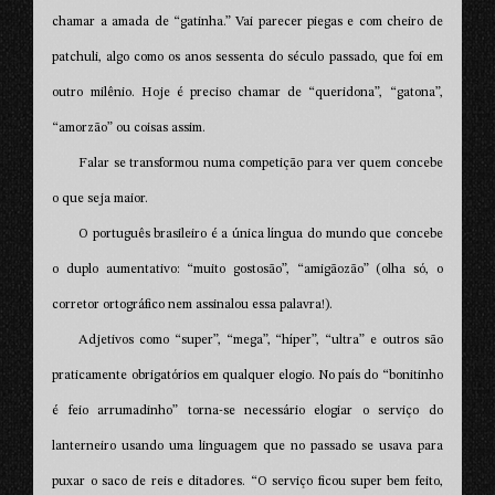
chamar a amada de “gatinha.” Vai parecer piegas e com cheiro de
patchuli, algo como os anos sessenta do século passado, que foi em
outro milênio. Hoje é preciso chamar de “queridona”, “gatona”,
“amorzão” ou coisas assim.
Falar se transformou numa competição para ver quem concebe
o que seja maior.
O português brasileiro é a única língua do mundo que concebe
o duplo aumentativo: “muito gostosão”, “amigãozão” (olha só, o
corretor ortográfico nem assinalou essa palavra!).
Adjetivos como “super”, “mega”, “híper”, “ultra” e outros são
praticamente obrigatórios em qualquer elogio. No país do “bonitinho
é feio arrumadinho” torna-se necessário elogiar o serviço do
lanterneiro usando uma linguagem que no passado se usava para
puxar o saco de reis e ditadores. “O serviço ficou super bem feito,