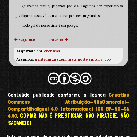
Queremos status, pagamos por ele. Pagamos por superlativos
que façam nossas vidas medíocres parecerem grandes.
Todo gol do nosso time é um golaço.
seguinte
anterior
Arquivado em:
crônicas
Assuntos:
gente
linguagem
mau_gosto
cultura_pop
Conteúdo publicado conforme a licença
Creative
Commons Atribuição-NãoComercial-
CompartilhaIgual 4.0 Internacional (CC BY-NC-SA
COPIAR NÃO É PRESTIGIAR. NÃO PIRATEIE, NÃO
4.0)
.
SACANEIE!
Este site é mantido a partir de um conjunto de documentos