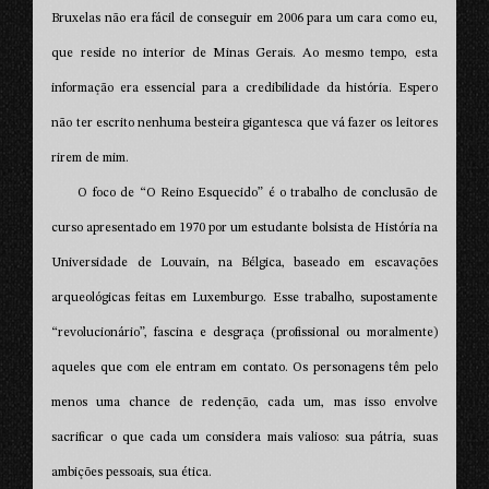
Bruxelas não era fácil de conseguir em 2006 para um cara como eu,
que reside no interior de Minas Gerais. Ao mesmo tempo, esta
informação era essencial para a credibilidade da história. Espero
não ter escrito nenhuma besteira gigantesca que vá fazer os leitores
rirem de mim.
O foco de “O Reino Esquecido” é o trabalho de conclusão de
curso apresentado em 1970 por um estudante bolsista de História na
Universidade de Louvain, na Bélgica, baseado em escavações
arqueológicas feitas em Luxemburgo. Esse trabalho, supostamente
“revolucionário”, fascina e desgraça (profissional ou moralmente)
aqueles que com ele entram em contato. Os personagens têm pelo
menos uma chance de redenção, cada um, mas isso envolve
sacrificar o que cada um considera mais valioso: sua pátria, suas
ambições pessoais, sua ética.