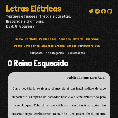
Letras Elétricas
Textões e ficções. Tretas e caretas.
Histórias e tramóias.
by J. G. Gouvêa
Início
Portfólio
Publicações
Menções
História
Quem Sou
Posts
Categorias
Assuntos
Arquivo
Buscar
Posts:
Atom
|
RSS
762
posts,
17
categorias,
233
assuntos,
O Reino Esquecido
Publicado em: 13/03/2017
Como você faria se tivesse diante de si um frágil indício de algo
importante a respeito do passado? Esse é o dilema enfrentado pelo
jovem Jacques Erhardt, e que vai levá-lo a muitas frustrações. Ao
mesmo tempo, conhecemos Raimundo, um jovem absolutamente