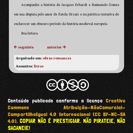
Acompanhe a história de Jacques Erhardt e Raimundo Gomes
em sua disputa pelo amor de Estela Urzaiz e na patética tentativa de
esclarecer um obscuro período da história medieval europeia.
Boa leitura.
seguinte
anterior
Arquivado em:
obras
romances
Assuntos:
livros
Conteúdo publicado conforme a licença
Creative
Commons Atribuição-NãoComercial-
CompartilhaIgual 4.0 Internacional (CC BY-NC-SA
COPIAR NÃO É PRESTIGIAR. NÃO PIRATEIE, NÃO
4.0)
.
SACANEIE!