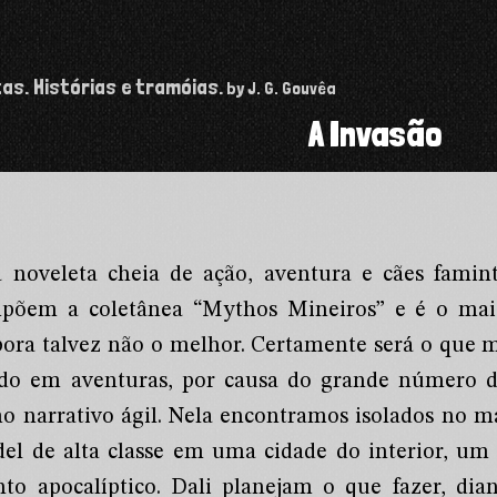
tas. Histórias e tramóias.
by J. G. Gouvêa
A Invasão
a noveleta cheia de ação, aventura e cães fami
põem a coletânea “Mythos Mineiros” e é o mais
ora talvez não o melhor. Certamente será o que m
ado em aventuras, por causa do grande número d
mo narrativo ágil. Nela encontramos isolados no m
del de alta classe em uma cidade do interior, u
nto apocalíptico. Dali planejam o que fazer, di