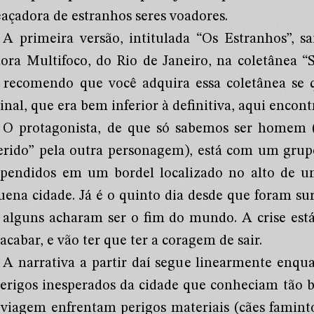
açadora de estranhos seres voadores.
A primeira versão, intitulada “Os Estranhos”, s
tora Multifoco, do Rio de Janeiro, na coletânea “
 recomendo que você adquira essa coletânea se q
inal, que era bem inferior à definitiva, aqui encont
O protagonista, de que só sabemos ser homem 
erido” pela outra personagem), está com um grup
ependidos em um bordel localizado no alto de
uena cidade. Já é o quinto dia desde que foram s
 alguns acharam ser o fim do mundo. A crise est
acabar, e vão ter que ter a coragem de sair.
A narrativa a partir daí segue linearmente enqu
perigos inesperados da cidade que conheciam tão
 viagem enfrentam perigos materiais (cães faminto