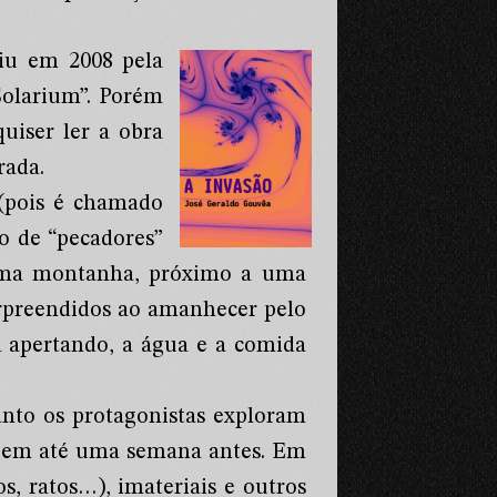
aiu em 2008 pela
Solarium”. Porém
uiser ler a obra
rada.
(pois é chamado
o de “pecadores”
 uma montanha, próximo a uma
urpreendidos ao amanhecer pelo
á apertando, a água e a comida
anto os protagonistas exploram
 bem até uma semana antes. Em
s, ratos…), imateriais e outros