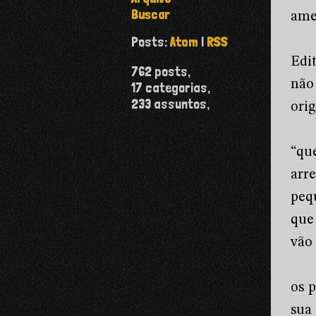
Buscar
ame
Posts:
Atom
|
RSS
Edi
762
posts,
não
17
categorias,
233
assuntos,
orig
“qu
arr
peq
que
vão 
os 
sua