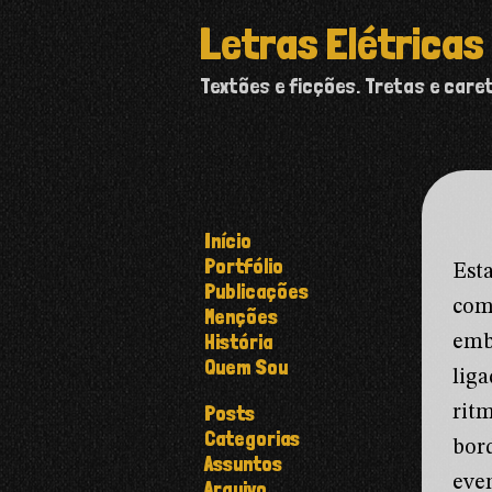
Letras Elétricas
Textões e ficções. Tretas e care
Início
Portfólio
Est
Publicações
com
Menções
História
emb
Quem Sou
lig
Posts
rit
Categorias
bor
Assuntos
eve
Arquivo