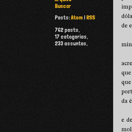
Buscar
impu
dól
Posts:
Atom
|
RSS
de e
762
posts,
17
categorias,
233
assuntos,
mín
acr
que
que
por
da é
e d
mol