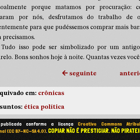
soalmente porque matamos por procuração: 
aram por nós, desfrutamos do trabalho de 
entemente para que pudéssemos comprar mais barat
 precisamos.
Tudo isso pode ser simbolizado por um antig
relo. Bons sonhos hoje à noite. Quantas vezes voc
seguinte
anteri
quivado em:
crônicas
suntos:
ética
política
 publicado conforme a licença
Creative Commons Atribui
COPIAR NÃO É PRESTIGIAR. NÃO PIRATEI
nal (CC BY-NC-SA 4.0)
.