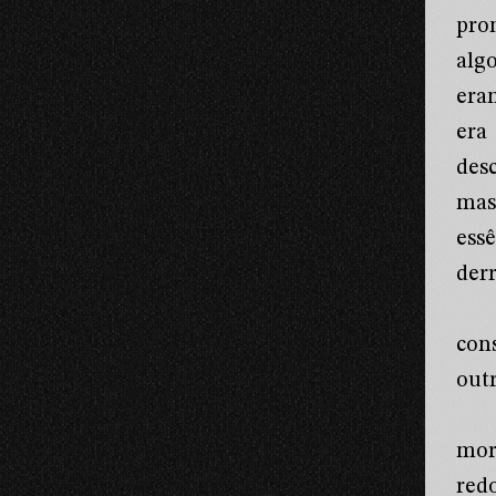
pro
algo
era
era
des
mas
ess
derr
con
outr
mor
red