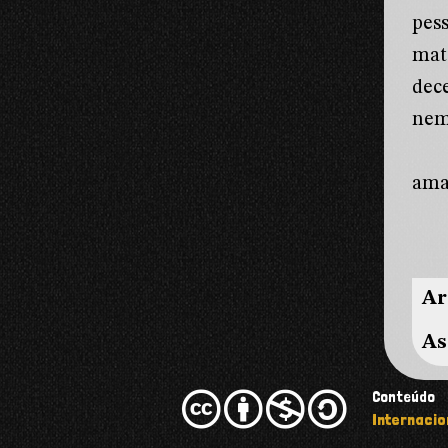
pes
mat
dec
nem
ama
Ar
As
Conteúdo
Internacio