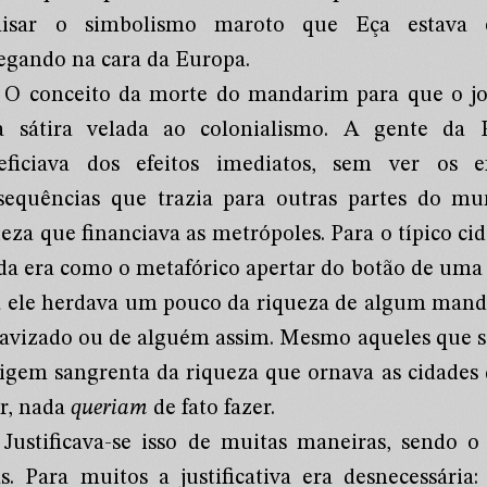
lisar o simbolismo maroto que Eça estava 
regando na cara da Europa.
O conceito da morte do mandarim para que o jo
 sátira velada ao colonialismo. A gente da 
eficiava dos efeitos imediatos, sem ver os 
sequências que trazia para outras partes do mu
ueza que financiava as metrópoles. Para o típico c
ida era como o metafórico apertar do botão de uma
a ele herdava um pouco da riqueza de algum mand
ravizado ou de alguém assim. Mesmo aqueles que 
rigem sangrenta da riqueza que ornava as cidade
er, nada
queriam
de fato fazer.
Justificava-se isso de muitas maneiras, sendo 
as. Para muitos a justificativa era desnecessári