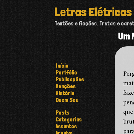
Letras Elétricas
Textões e ficções. Tretas e care
Um M
Início
Portfólio
Per
Publicações
mat
Menções
História
faz
Quem Sou
pen
Posts
que
Categorias
bru
Assuntos
par
Arquivo