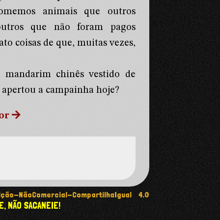
comemos animais que outros
outros que não foram pagos
o coisas de que, muitas vezes,
o mandarim chinês vestido de
ê apertou a campainha hoje?
or
ção-NãoComercial-CompartilhaIgual 4.0
E, NÃO SACANEIE!