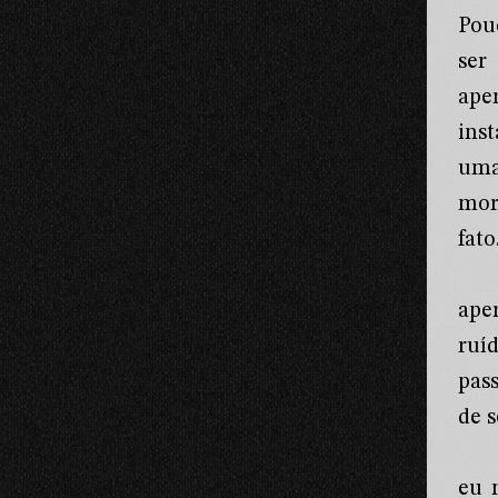
Pou
ser
ape
ins
uma
mor
fato
ape
ruí
pas
de 
eu 