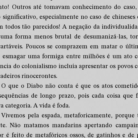
nto! Outros até tomavam conhecimento do caso,
 significativo, especialmente no caso de chineses 
m todos tão parecidos! A negação da individualida
 uma forma menos brutal de desumanizá-las, torn
cartáveis. Poucos se comprazem em matar o últim
 esmagar uma formiga entre milhões é um ato co
ência do colonialismo incluía apresentar os povos
adeiros rinocerontes.
O que o Diabo não conta é que os atos cometi
sequências de longo prazo, pois cada coisa que 
a categoria. A vida é foda.
Vivemos pela espada, metaforicamente, porque 
te. Não matamos mandarins apertando campai
or é feito de metafóricos ossos, de gatinhos e de