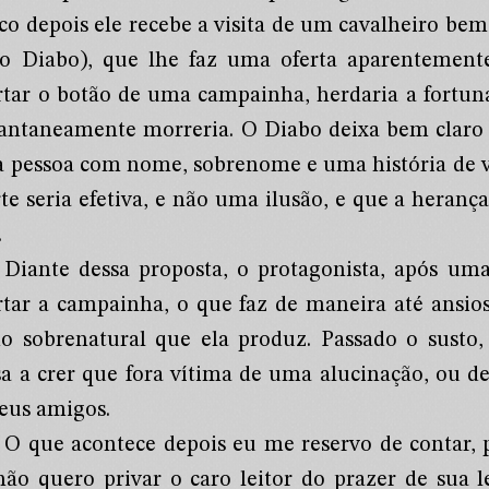
co depois ele recebe a visita de um cavalheiro bem
 o Diabo), que lhe faz uma oferta aparentement
rtar o botão de uma campainha, herdaria a fortu
tantaneamente morreria. O Diabo deixa bem clar
 pessoa com nome, sobrenome e uma história de vi
te seria efetiva, e não uma ilusão, e que a herança
.
Diante dessa proposta, o protagonista, após uma 
rtar a campainha, o que faz de maneira até ansio
do sobrenatural que ela produz. Passado o susto
sa a crer que fora vítima de uma alucinação, ou 
seus amigos.
O que acontece depois eu me reservo de contar, p
não quero privar o caro leitor do prazer de sua le