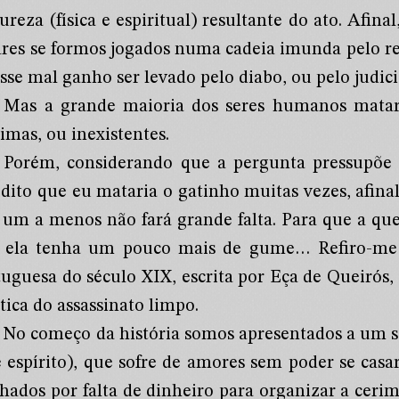
reza (física e espiritual) resultante do ato. Afin
ares se formos jogados numa cadeia imunda pelo res
sse mal ganho ser levado pelo diabo, ou pelo judici
Mas a grande maioria dos seres humanos matari
imas, ou inexistentes.
Porém, considerando que a pergunta pressupõe
edito que eu mataria o gatinho muitas vezes, afin
 um a menos não fará grande falta. Para que a ques
 ela tenha um pouco mais de gume… Refiro-me
tuguesa do século XIX, escrita por Eça de Queirós
tica do assassinato limpo.
No começo da história somos apresentados a um se
e espírito), que sofre de amores sem poder se cas
hados por falta de dinheiro para organizar a ceri