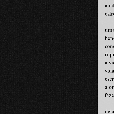
ana
esf
uma
ben
con
riq
a v
vid
esc
a o
faz
del