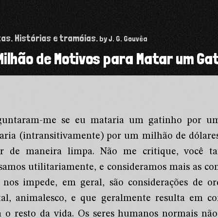
tas. Histórias e tramóias.
by J. G. Gouvêa
ilhão de Motivos para Matar um Ga
guntaram-me se eu mataria um gatinho por um
aria (intransitivamente) por um milhão de dólares
er de maneira limpa. Não me critique, você 
samos utilitariamente, e consideramos mais as co
 nos impede, em geral, são considerações de or
tal, animalesco, e que geralmente resulta em c
a o resto da vida. Os seres humanos normais n