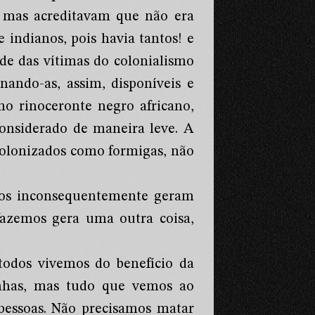
 mas acreditavam que não era
e indianos, pois havia tantos! e
de das vítimas do colonialismo
ando-as, assim, disponíveis e
o rinoceronte negro africano,
nsiderado de maneira leve. A
 colonizados como formigas, não
dos inconsequentemente geram
fazemos gera uma outra coisa,
todos vivemos do benefício da
nhas, mas tudo que vemos ao
 pessoas. Não precisamos matar