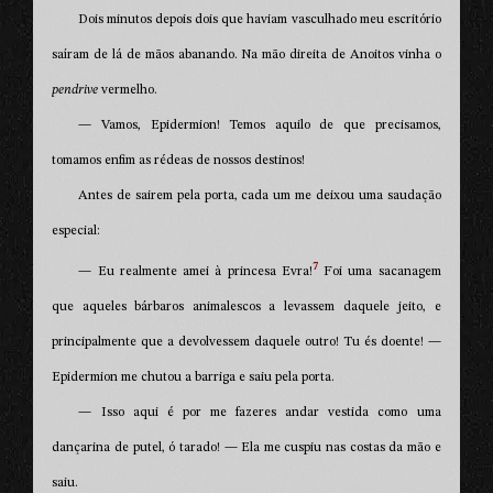
Dois minutos depois dois que haviam vasculhado meu escritório
saíram de lá de mãos abanando. Na mão direita de Anoitos vinha o
pendrive
vermelho.
— Vamos, Epidermion! Temos aquilo de que precisamos,
tomamos enfim as rédeas de nossos destinos!
Antes de sairem pela porta, cada um me deixou uma saudação
especial:
7
— Eu realmente amei à princesa Evra!
Foi uma sacanagem
que aqueles bárbaros animalescos a levassem daquele jeito, e
principalmente que a devolvessem daquele outro! Tu és doente! —
Epidermion me chutou a barriga e saiu pela porta.
— Isso aqui é por me fazeres andar vestida como uma
dançarina de putel, ó tarado! — Ela me cuspiu nas costas da mão e
saiu.