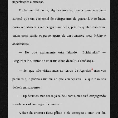
imperfeições e cruezas.
Então me dei conta, algo espantado, que a cena era mais
surreal que um comercial de refrigerante de guaraná. Não havia
como ser alguém a me pregar uma peça, pois os quatro não eram
outra coisa senão os personagens de um romance meu,
inédito e
abandonado
.
— Do que exatamente está falando… Epidermion? —
Perguntei-lhe, tentando criar um clima de mútua confiança.
5
— Sei que não visitas mais as terras de Agnoias,
mas vos
pedimos que ponhais um fim ao que começastes… e que não nos
deixeis em suspense.
— Epidermion, não sei se já se deu conta, mas está conjugando
o verbo errado na segunda pessoa…
A face da criatura ficou pálida e ele começou a suar. Por fim