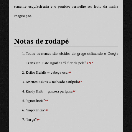
somente esquizofrenia e o
pendrive
vermelho ser fruto da minha
imaginação.
Todos os nomes são obtidos do grego utilizando o Google
Translate. Este significa “à flor da pele”
↩︎
↩︎
Koilos Kefalis = cabeça oca.
↩︎
Anoitos Kákos = malvado estúpido
↩︎
Kindy Kafti = gostosa perigosa
↩︎
“ignorância”
↩︎
“impotência”
↩︎
“larga”
↩︎