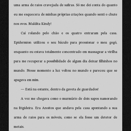
uma arma de raios cravejada de safiras. Só me dei conta do quanto
eu me esquecera de minhas próprias criações quando senti o chute
nos ovos. Maldita Kindy!
Caí rolando pelo chão e os quatro entraram pela casa.
Epidermion utilizou o seu báculo para pressionar o meu gogó,
enquanto eu estava totalmente concentrado em massagear a virilha
para me recuperar a possibilidade de algum dia deixar filhinhos no
mundo. Nesse momento a luz voltou no mundo e pareceu que se
apagava em mim.
— Está na estante, dentro da gaveta de guardados!
A voz me chegava como o murmúrio de dois sapos namorando
na frigideira. Era Anoitos que andava pela casa apontando a sua
arma de raios para os móveis, como se ela fosse um detetor de
metais.