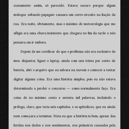
exatamente assim, só parecido. Estava escuro porque algum
moleque soltando papagaio causara um curto-circuito na fiação da
rua. Era noite, obviamente, mas o máximo de meteorologia que me
afligia era uma chuva insistente que chegara no fim da tarde e não
pensava em ir embora.
Depois de me certificar de que o problema não era exclusivo do
meu disjuntor, liguei o
laptop
, ainda com uns trinta por cento de
bateria, abri o arquivo que eu salvara na nuvem e comecei a tentar
digitar alguma coisa. Era uma história simples, pois eu não estava
determinado a perder o concurso — como normalmente faço. Era
coisa de no máximo cento e setenta mil palavras, incluindo o
prólogo, claro, que teria seis capítulos, e os apêndices, que eu ainda
nem começara a terminar. Dizia eu que a história ia bem, apesar das
feridas nos dedos e nos sentimentos, nos primeiros causadas pela