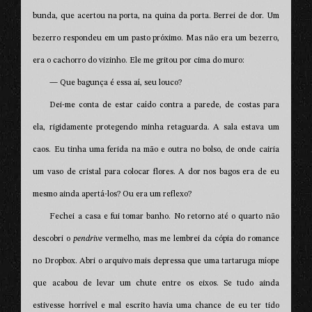
bunda, que acertou na porta, na quina da porta. Berrei de dor. Um
bezerro respondeu em um pasto próximo. Mas não era um bezerro,
era o cachorro do vizinho. Ele me gritou por cima do muro:
— Que bagunça é essa aí, seu louco?
Dei-me conta de estar caído contra a parede, de costas para
ela, rigidamente protegendo minha retaguarda. A sala estava um
caos. Eu tinha uma ferida na mão e outra no bolso, de onde cairia
um vaso de cristal para colocar flores. A dor nos bagos era de eu
mesmo ainda apertá-los? Ou era um reflexo?
Fechei a casa e fui tomar banho. No retorno até o quarto não
descobri o
pendrive
vermelho, mas me lembrei da cópia do romance
no Dropbox. Abri o arquivo mais depressa que uma tartaruga míope
que acabou de levar um chute entre os eixos. Se tudo ainda
estivesse horrível e mal escrito havia uma chance de eu ter tido