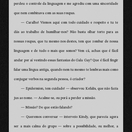
perdeu o controle da linguagem e me agrediu com uma sinceridade
que nem combinava com as suas roupas.
— Caralho! Viemos aqui com todo cuidado e respeito e tu te
dás ao trabalho de humilhar-nos? Não basta olhar torto para as
nossas roupas, que tu mesmo nos destes, tem que zombar de nossa
linguagem e de tudo o mais que somos? Vem cá, achas que é fácil
andar por aí vestindo essas fantasias do Gala Gay? Que é fácil fingir
falar uma língua antiga, quando nem tu mesmo te lembras mais como
conjugar verbos na segunda pessoa, ó criador?
— Epidermion, tem cuidado! — observou Kefalis, que não fazia
jus ao nome. — Acalme-se, ou porá a perder a missão.
— Missão? De que estão falando?
— Queremos conversar — interveio Kindy, que parecia agora
ser a mais calma do grupo — sobre a possibilidade, ou melhor, a