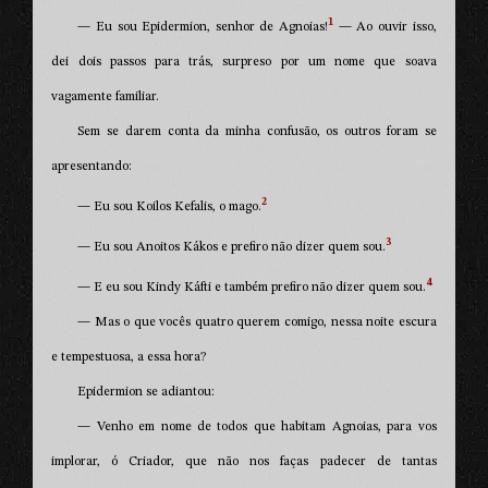
1
— Eu sou Epidermion, senhor de Agnoias!
— Ao ouvir isso,
dei dois passos para trás, surpreso por um nome que soava
vagamente familiar.
Sem se darem conta da minha confusão, os outros foram se
apresentando:
2
— Eu sou Koilos Kefalis, o mago.
3
— Eu sou Anoitos Kákos e prefiro não dizer quem sou.
4
— E eu sou Kindy Káfti e também prefiro não dizer quem sou.
— Mas o que vocês quatro querem comigo, nessa noite escura
e tempestuosa, a essa hora?
Epidermion se adiantou:
— Venho em nome de todos que habitam Agnoias, para vos
implorar, ó Criador, que não nos faças padecer de tantas