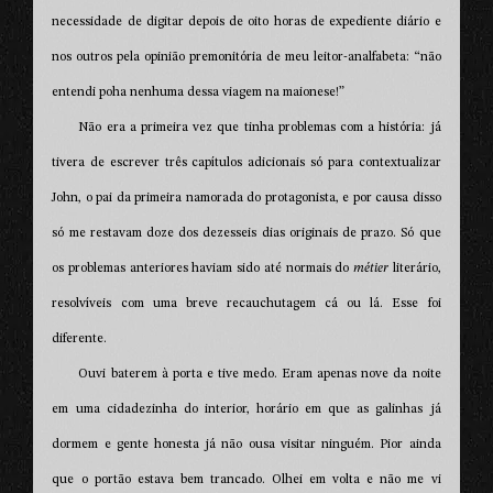
necessidade de digitar depois de oito horas de expediente diário e
nos outros pela opinião premonitória de meu leitor-analfabeta: “não
entendi poha nenhuma dessa viagem na maionese!”
Não era a primeira vez que tinha problemas com a história: já
tivera de escrever três capítulos adicionais só para contextualizar
John, o pai da primeira namorada do protagonista, e por causa disso
só me restavam doze dos dezesseis dias originais de prazo. Só que
os problemas anteriores haviam sido até normais do
métier
literário,
resolvíveis com uma breve recauchutagem cá ou lá. Esse foi
diferente.
Ouvi baterem à porta e tive medo. Eram apenas nove da noite
em uma cidadezinha do interior, horário em que as galinhas já
dormem e gente honesta já não ousa visitar ninguém. Pior ainda
que o portão estava bem trancado. Olhei em volta e não me vi