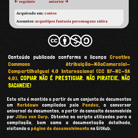
seguinte
anterior
Arquivado em:
contos
Assuntos:
arquétipos
fantasia
personagens
sátira
Conteúdo publicado conforme a licença
Creative
Commons Atribuição-NãoComercial-
CompartilhaIgual 4.0 Internacional (CC BY-NC-SA
COPIAR NÃO É PRESTIGIAR. NÃO PIRATEIE, NÃO
4.0)
.
SACANEIE!
Este site é mantido a partir de um conjunto de documentos
em
Markdown
compilados pelo
Pandoc
, o conversor
universal de documentos, a partir do conceito desenvolvido
por
Jilles van Gurp
. Obtenha os scripts utilizados para a
compilação, bem como a documentação detalhada,
visitando a
página de desenvolvimento
no GitHub.