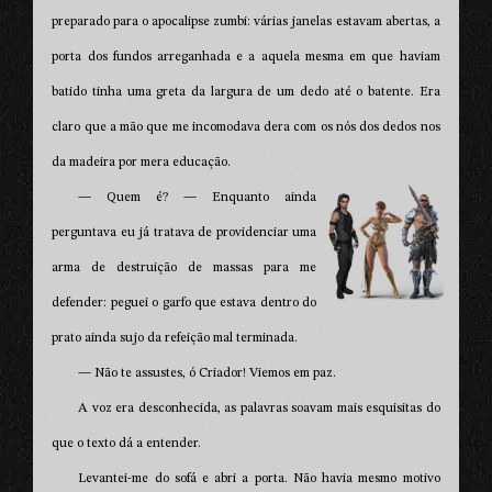
preparado para o apocalipse zumbi: várias janelas estavam abertas, a
porta dos fundos arreganhada e a aquela mesma em que haviam
batido tinha uma greta da largura de um dedo até o batente. Era
claro que a mão que me incomodava dera com os nós dos dedos nos
da madeira por mera educação.
— Quem é? — Enquanto ainda
perguntava eu já tratava de providenciar uma
arma de destruição de massas para me
defender: peguei o garfo que estava dentro do
prato ainda sujo da refeição mal terminada.
— Não te assustes, ó Criador! Viemos em paz.
A voz era desconhecida, as palavras soavam mais esquisitas do
que o texto dá a entender.
Levantei-me do sofá e abri a porta. Não havia mesmo motivo