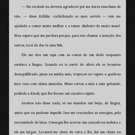
— Na verdade eu deveria agradecer por me dares essa fama de
tolo, — disse Kéfalis, cochichando ao meu ouvido — tem me
ajudado a comer muita mulher e a tomar dinheiro de muito mané.
Mas espero que me perdoes porque, para não chamar a atenção dos
outros, terei de dar-te uma bifa.
Ele me deu um tapa com as costas de um dedo enquanto
estalava a língua. Quando eu ia sorrir de alívio ele se levantou
desequilibrado, pisou na minha mão, tropeçou no tapete e quebrou
meu vaso com zínias amarelas. Nisso cortou a mão e saiu gritando,
pedindo a Kindy que lhe fizesse um curativo rápido.
Anoitos não disse nada, só me mandou um beijo, de língua,
antes que eu pudesse impedir. Isso me reacendeu as energias, pela
necessidade de lutar. Consegui lhe acertar um cascudo na moleira e
ele me largou. Levantei-me cheio de raiva e lhe dei um chute na