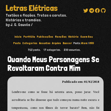
Letras Elétricas
Textões e ficções. Tretas e caretas.
Histórias e tramóias.
by J. G. Gouvêa
Início
Portfólio
Publicações
Menções
História
Quem Sou
Posts
Categorias
Assuntos
Arquivo
Buscar
Posts:
Atom
|
RSS
762
posts,
17
categorias,
233
assuntos,
Quando Meus Personagens Se
Revoltaram Contra Mim
Publicado em: 01/02/2018
Lembro-me como se fosse há setenta anos, posso jurar. Você
acreditaria se lhe dissesse que tudo começou numa noite escura e
tempestuosa, como nos filmes de terror barato? Bem, não foi