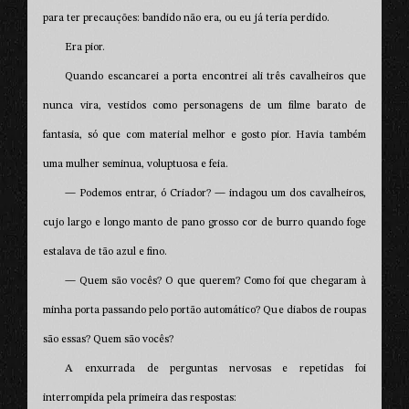
para ter precauções: bandido não era, ou eu já teria perdido.
Era pior.
Quando escancarei a porta encontrei ali três cavalheiros que
nunca vira, vestidos como personagens de um filme barato de
fantasia, só que com material melhor e gosto pior. Havia também
uma mulher seminua, voluptuosa e feia.
— Podemos entrar, ó Criador? — indagou um dos cavalheiros,
cujo largo e longo manto de pano grosso cor de burro quando foge
estalava de tão azul e fino.
— Quem são vocês? O que querem? Como foi que chegaram à
minha porta passando pelo portão automático? Que diabos de roupas
são essas? Quem são vocês?
A enxurrada de perguntas nervosas e repetidas foi
interrompida pela primeira das respostas: