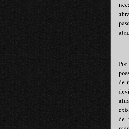
nec
abr
pas
ate
Por
pos
de 
dev
atu
exi
de 