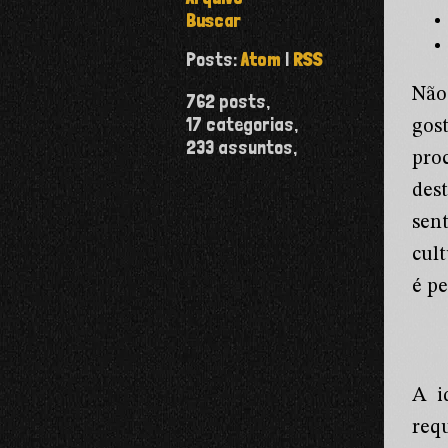
Buscar
Posts:
Atom
|
RSS
Não
762
posts,
17
categorias,
gos
233
assuntos,
pro
des
sen
cult
é p
A i
req