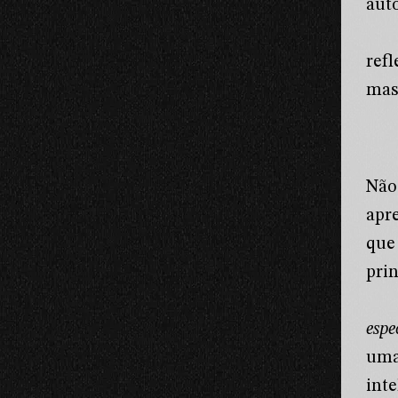
aut
refl
mas 
Não
apr
que
pri
esp
uma
int