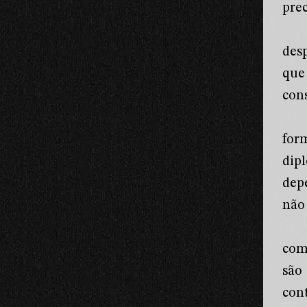
prec
des
que
con
for
dip
dep
não
com
são
con