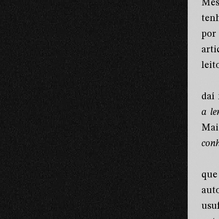
Mes
ten
por
art
lei
daí
a le
Mai
conh
que
aut
usu