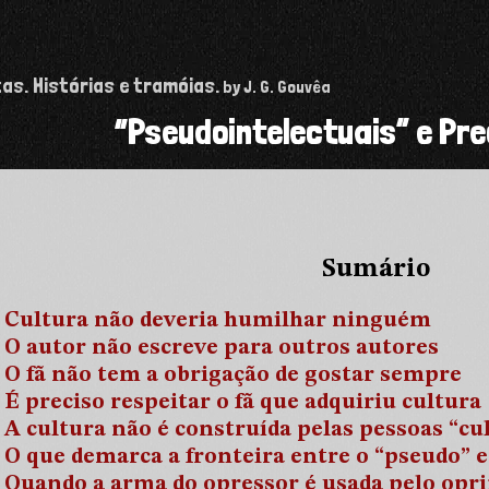
tas. Histórias e tramóias.
by J. G. Gouvêa
“Pseudointelectuais” e Pr
Sumário
Cultura não deveria humilhar ninguém
O autor não escreve para outros autores
O fã não tem a obrigação de gostar sempre
É preciso respeitar o fã que adquiriu cultura
A cultura não é construída pelas pessoas “cu
O que demarca a fronteira entre o “pseudo” e
Quando a arma do opressor é usada pelo opr