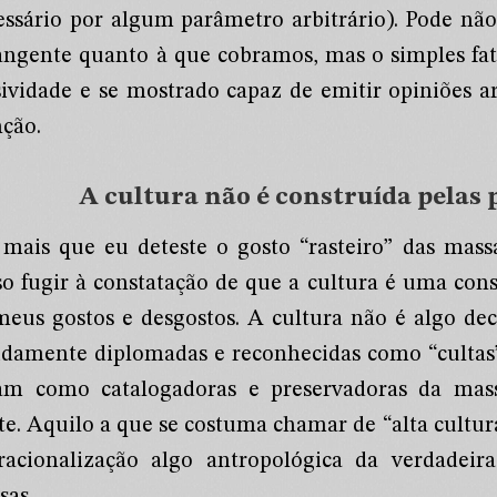
essário por algum parâmetro arbitrário). Pode não
angente quanto à que cobramos, mas o simples fato
sividade e se mostrado capaz de emitir opiniões a
nção.
A cultura não é construída pelas 
 mais que eu deteste o gosto “rasteiro” das mass
so fugir à constatação de que a cultura é uma con
meus gostos e desgostos. A cultura não é algo dec
idamente diplomadas e reconhecidas como “cultas”
am como catalogadoras e preservadoras da mas
ste. Aquilo a que se costuma chamar de “alta cultu
racionalização algo antropológica da verdadeira