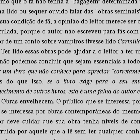
mo que o fã não tenha a “bagagem” determinada 
ha lido ou sequer ouvido falar das “obras seminais
 sua condição de fã, a opinião do leitor merece ser
iculada, porque o autor não escreveu para fãs com
tor de um conto sobre vampiros tivesse lido
Carmill
Ter lido essas obras pode ajudar a o leitor a te
 não podemos concluir que sejam essenciais a tod
r um livro que não conhece para apreciar “corretamen
s do que isso,
se o livro exige para o seu ent
ecimento de outros livros, esta é uma falha do autor 
Obras envelhecem. O público que se interessa po
 se interessa por obras contemporâneas do mesmo
or deve cuidar que sua obra tenha níveis de co
fruída por aquele que a lê sem ter qualquer con