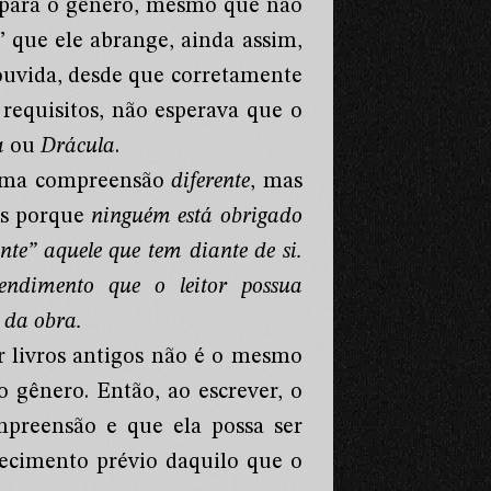
para o gênero, mesmo que não
” que ele abrange, ainda assim,
 ouvida, desde que corretamente
 requisitos, não esperava que o
a
ou
Drácula
.
r uma compreensão
diferente
, mas
os porque
ninguém está obrigado
te” aquele que tem diante de si.
endimento que o leitor possua
e da obra.
r livros antigos não é o mesmo
 gênero. Então, ao escrever, o
mpreensão e que ela possa ser
hecimento prévio daquilo que o