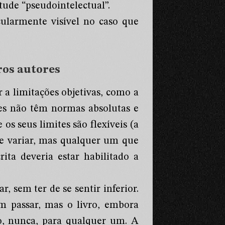
tude “pseudointelectual”.
cularmente visível no caso que
ros autores
 a limitações objetivas, como a
ores não têm normas absolutas e
os seus limites são flexíveis (a
de variar, mas qualquer um que
ita deveria estar habilitado a
r, sem ter de se sentir inferior.
m passar, mas o livro, embora
to, nunca, para qualquer um. A