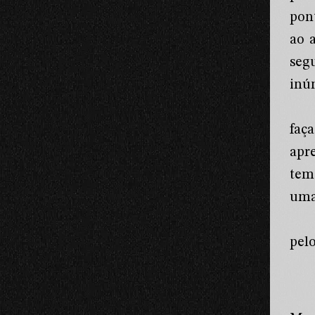
pon
ao 
seg
inú
faç
apr
tem
uma
pelo