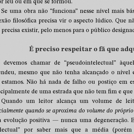
or leu ou em que se formou.
Se uma obra não “funciona” nesse nível mais bási
exão filosófica precisa vir o aspecto lúdico. Que nã
precisa existir, pelo menos para o público designa
É preciso respeitar o fã que ad
 devemos chamar de “pseudointelectual” àque
endeu, mesmo que não tenha alcançado o nível
 estamos. Não há nada de falho ou postiço em es
ncipalmente de uma estrada que não tem fim e que
Quando um leitor alcança um volume de lei
ecialmente quando se aproxima do volume do próprio
 evolução positiva — nunca uma degeneração. E
electual” por saber mais que a média (poré