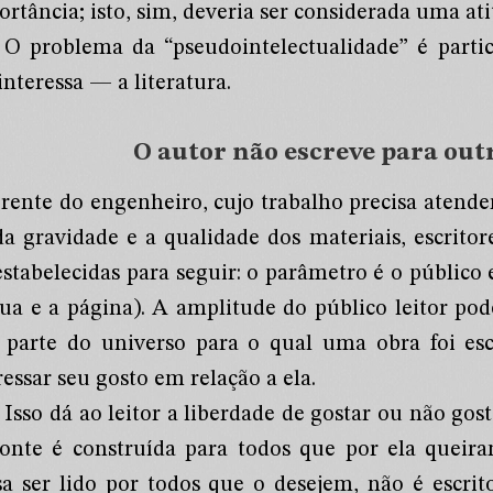
rtância; isto, sim, deveria ser considerada uma ati
O problema da “pseudointelectualidade” é parti
nteressa — a literatura.
O autor não escreve para out
erente do engenheiro, cujo trabalho precisa atender
 da gravidade e a qualidade dos materiais, escrit
stabelecidas para seguir: o parâmetro é o público e 
gua e a página). A amplitude do público leitor po
a parte do universo para o qual uma obra foi escr
essar seu gosto em relação a ela.
Isso dá ao leitor a liberdade de gostar ou não gosta
onte é construída para todos que por ela queira
sa ser lido por todos que o desejem, não é escri