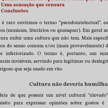
Uma acusação que censura
Conclusões
 é raro ouvirmos o termo “pseudointelectual”, e
tos (musicais, literários ou quaisquer). Em geral 
cura exibir uma cultura que não tem. Mais especi
toa do senso comum e/ou (mais provavelmente) d
te inferiorizado. O termo é, portanto, um marc
urais invisíveis, servindo para legitimar ou deslegi
erigoso que seja usado em vão.
Cultura não deveria humilh
deia de que possuir um nível cultural “elevado” 
uisito para expressar opiniões sobre gostos é