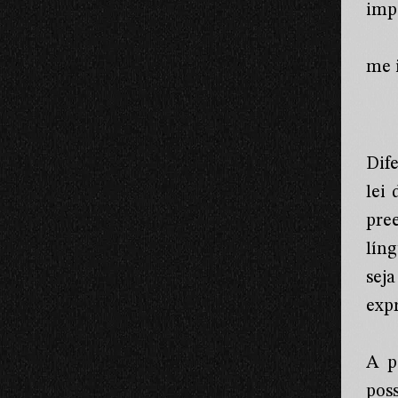
impo
me i
Dif
lei
pree
lín
sej
expr
A p
pos