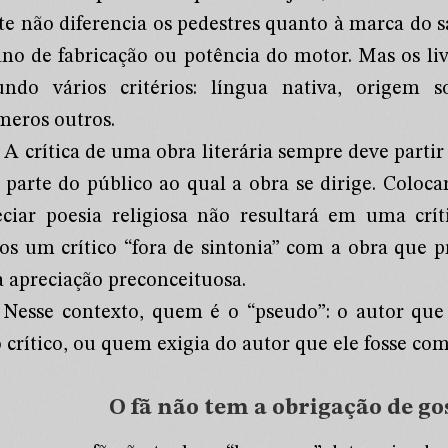
te não diferencia os pedestres quanto à marca do 
ano de fabricação ou potência do motor. Mas os liv
undo vários critérios: língua nativa, origem soc
meros outros.
A crítica de uma obra literária sempre deve partir
a parte do público ao qual a obra se dirige. Coloca
eciar poesia religiosa não resultará em uma crí
os um crítico “fora de sintonia” com a obra que pr
 apreciação preconceituosa.
Nesse contexto, quem é o “pseudo”: o autor que
 crítico, ou quem exigia do autor que ele fosse com
O fã não tem a obrigação de g