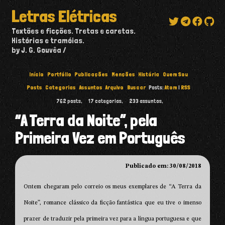
Letras Elétricas
Textões e ficções. Tretas e caretas.
Histórias e tramóias.
by J. G. Gouvêa
Início
Portfólio
Publicações
Menções
História
Quem Sou
Posts
Categorias
Assuntos
Arquivo
Buscar
Posts:
Atom
|
RSS
762
posts,
17
categorias,
233
assuntos,
“A Terra da Noite”, pela
Primeira Vez em Português
Publicado em: 30/08/2018
Ontem chegaram pelo correio os meus exemplares de “A Terra da
Noite”, romance clássico da ficção fantástica que eu tive o imenso
prazer de traduzir pela primeira vez para a língua portuguesa e que