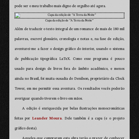
pode ser o meu trabalho mais digno de orgulho até agora.
Capa da edição de “A Terra da Noite”
Além de traduzir o texto integral de um romance de mais de 180 mil
palavras, escrevi glossário, cronologia e notas e, na fase de edição,
aventurei-me a fazer o design gráfico do interior, usando o sistema
de publicação tipográfica LaTeX. Como esse programa é pouco
usado para design de livros fora do âmbito acadêmico, e menos
ainda no Brasil, foi muita ousadia do Denílson, proprietário da Clock
Tower, em me permitir essa aventura. Os resultados vocês poderão
averiguar quando tiverem o livro em mãos.
A edição é enriquecida por belas ilustrações monocromáticas
feitas por
Leander Moura
. Dele também é a capa (e o projeto
gráfico desta).
Aqueles que compraram esta obra terão o prazer de conhecer