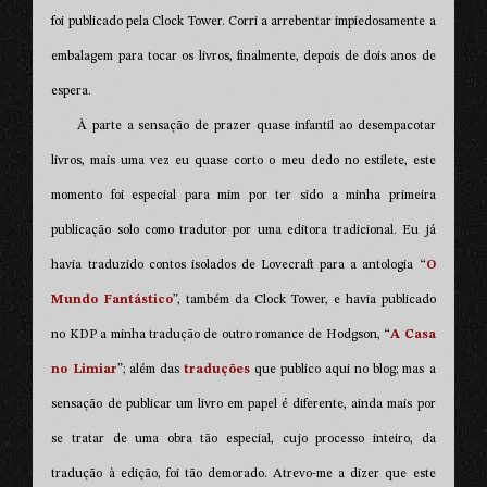
foi publicado pela Clock Tower. Corri a arrebentar impiedosamente a
embalagem para tocar os livros, finalmente, depois de dois anos de
espera.
À parte a sensação de prazer quase infantil ao desempacotar
livros, mais uma vez eu quase corto o meu dedo no estilete, este
momento foi especial para mim por ter sido a minha primeira
publicação solo como tradutor por uma editora tradicional. Eu já
havia traduzido contos isolados de Lovecraft para a antologia “
O
Mundo Fantástico
”, também da Clock Tower, e havia publicado
no KDP a minha tradução de outro romance de Hodgson, “
A Casa
no Limiar
”; além das
traduções
que publico aqui no blog; mas a
sensação de publicar um livro em papel é diferente, ainda mais por
se tratar de uma obra tão especial, cujo processo inteiro, da
tradução à edição, foi tão demorado. Atrevo-me a dizer que este