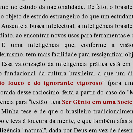
mo no estudo da nacionalidade. De fato, o brasile
o objeto de estudo estrangeiro do que um estudan
Ausente a busca intelectual, a inteligência brasi
iato, ao encontrar novos usos para ferramentas e o
É uma inteligência que, conforme a visão
rnismo, tem mais facilidade para ressignificar obje
Essa valorização da inteligência prática está e
o fundacional da cultura brasileira, a que um d
io louco e do ignorante vigoroso
” (para u
borada desse raciocínio, feita a partir do caso do 
ência para “textão” leia
Ser Gênio em uma Socie
Minha tese é de que o brasileiro tradicionalmen
po e leva à loucura da mente, e que também afas
eligência “natural”, dada por Deus em vez de dese