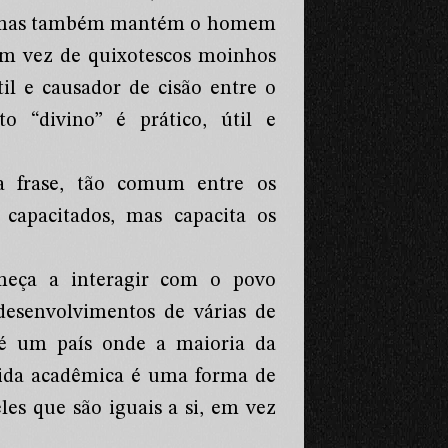
al, mas também mantém o homem
 em vez de quixotescos moinhos
il e causador de cisão entre o
 “divino” é prático, útil e
a frase, tão comum entre os
capacitados, mas capacita os
meça a interagir com o povo
 desenvolvimentos de várias de
pé um país onde a maioria da
vida acadêmica é uma forma de
s que são iguais a si, em vez