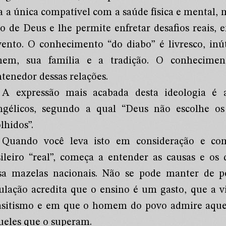
ia a única compatível com a saúde física e ment
to de Deus e lhe permite enfretar desafios reais,
vento. O conhecimento “do diabo” é livresco, inút
em, sua família e a tradição. O conhecimento
tenedor dessas relações.
A expressão mais acabada desta ideologia é 
ngélicos, segundo a qual “Deus não escolhe os 
lhidos”.
Quando você leva isto em consideração e co
sileiro “real”, começa a entender as causas e os
sa mazelas nacionais. Não se pode manter de 
ulação acredita que o ensino é um gasto, que a 
asitismo e em que o homem do povo admire aquele
ueles que o superam.