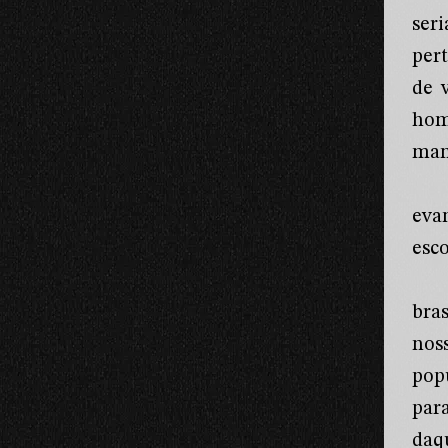
ser
per
de 
hom
man
eva
esco
bra
nos
pop
par
daq