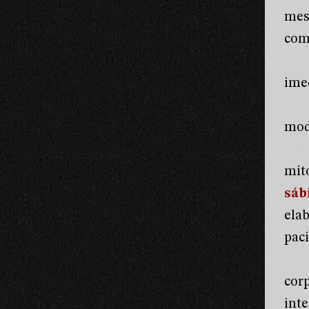
mes
com
imed
mode
mit
sáb
ela
paci
cor
int