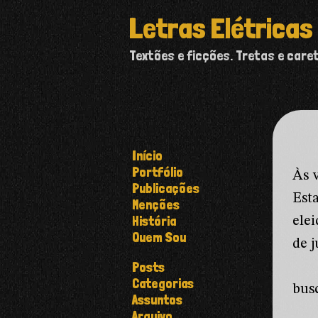
Letras Elétricas
Textões e ficções. Tretas e care
Início
Portfólio
Às 
Publicações
Est
Menções
História
ele
Quem Sou
de j
Posts
Categorias
bus
Assuntos
Arquivo