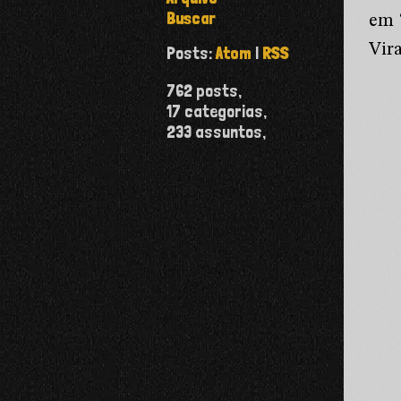
Buscar
em 
Vir
Posts:
Atom
|
RSS
762
posts,
17
categorias,
233
assuntos,