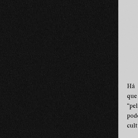
Há 
que
“pe
pod
cul