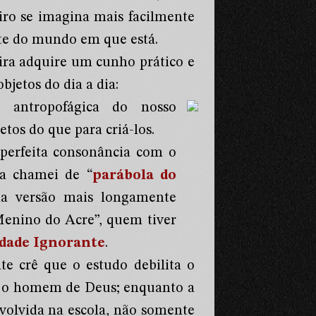
iro se imagina mais facilmente
te do mundo em que está.
leira adquire um cunho prático e
bjetos do dia a dia:
 antropofágica do nosso
tos do que para criá-los.
m perfeita consonância com o
ia chamei de “
parábola do
ma versão mais longamente
“Menino do Acre”, quem tiver
dade Ignorante
.
te crê que o estudo debilita o
ta o homem de Deus; enquanto a
nvolvida na escola, não somente