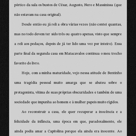
pórtico da sala os bustos de César, Augusto, Nero e Massinissa (que
não estavam na casa original).
Desde então eu já reli a obra várias vezes (não contei quantas,
mas no todo devem ter sido três ou quatro apenas, visto que sempre
a reli aos pedaços, depois de já ter lido uma vez por inteiro). Essa
parte final da segunda casa em Matacavalos continua o meu trecho
favorito do livro.
Hoje, com a minha maturidade, vejo nessa atitude de Bentinho
uma tragédia pessoal muito amarga que se abateu sobre o
protagonista, vítima de suas próprias obscuridades e também de uma
sociedade que impunha ao homem e à mulher papeis muito rígidos.
Ao reconstruir a casa, ele quer recuperar a inocência e a
felicidade da infância, uma época em que, paradoxalmente, ele
ainda podia amar a Capitolina porque ela ainda era inocente. Ao