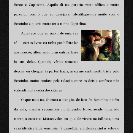
Bento e Capitolina. Aquilo ali me parecia muito idílico e muito
parecido com o que eu desejava. Identifiquei-me muito com o
Bentinho e queria muito ter a minha Capitolina.
Acontece que eu não li de uma vez
só — certos livros eu tinha por hábito ler
aos poucos, alternando com outros. Esse
foi um deles. Quando, várias semanas
depois, eu cheguei às partes finais, aí eu me senti muito triste pelo
Bentinho, muito confuso pela relação entre os dois e confesso não
entendi muita coisa dos ciúmes.
O que mais me chamou a atenção, de fato, foi Bentinho, no fim
da vida, mandar reconstruir no Engenho Novo, aonde tinha ido
morar, a casa rua Matacavalos em que ele vivera na infância, uma
casa idêntica à de seus pais, já demolida, e inclusive pintar sobre o