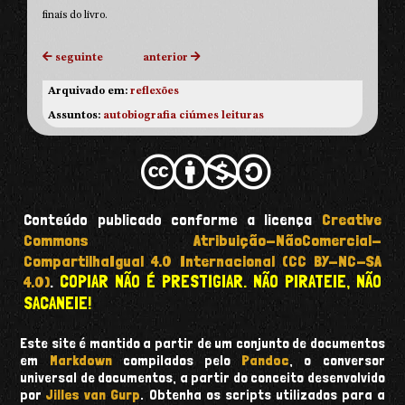
finais do livro.
seguinte
anterior
Arquivado em:
reflexões
Assuntos:
autobiografia
ciúmes
leituras
Conteúdo publicado conforme a licença
Creative
Commons Atribuição-NãoComercial-
CompartilhaIgual 4.0 Internacional (CC BY-NC-SA
COPIAR NÃO É PRESTIGIAR. NÃO PIRATEIE, NÃO
4.0)
.
SACANEIE!
Este site é mantido a partir de um conjunto de documentos
em
Markdown
compilados pelo
Pandoc
, o conversor
universal de documentos, a partir do conceito desenvolvido
por
Jilles van Gurp
. Obtenha os scripts utilizados para a