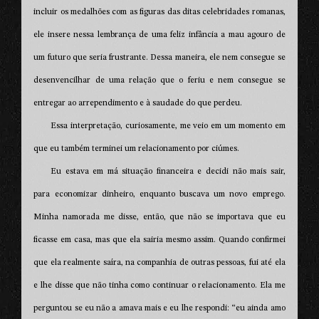
incluir os medalhões com as figuras das ditas celebridades romanas,
ele insere nessa lembrança de uma feliz infância a mau agouro de
um futuro que seria frustrante. Dessa maneira, ele nem consegue se
desenvencilhar de uma relação que o feriu e nem consegue se
entregar ao arrependimento e à saudade do que perdeu.
Essa interpretação, curiosamente, me veio em um momento em
que eu também terminei um relacionamento por ciúmes.
Eu estava em má situação financeira e decidi não mais sair,
para economizar dinheiro, enquanto buscava um novo emprego.
Minha namorada me disse, então, que não se importava que eu
ficasse em casa, mas que ela sairia mesmo assim. Quando confirmei
que ela realmente saíra, na companhia de outras pessoas, fui até ela
e lhe disse que não tinha como continuar o relacionamento. Ela me
perguntou se eu não a amava mais e eu lhe respondi: “eu ainda amo