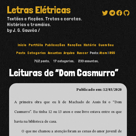
Letras Elétricas
Textões e ficções. Tretas e caretas.
Histórias e tramóias.
by J. G. Gouvêa
Início
Portfólio
Publicações
Menções
História
Quem Sou
Posts
Categorias
Assuntos
Arquivo
Buscar
Posts:
Atom
|
RSS
762
posts,
17
categorias,
233
assuntos,
Leituras de “Dom Casmurro”
Publicado em: 12/03/2020
A primeira obra que eu li de Machado de Assis foi o “Dom
Casmurro”. Eu tinha 12 ou 13 anos e esse livro estava entre os que
havia na biblioteca de casa.
O que me chamou a atenção foram as cenas do amor juvenil de