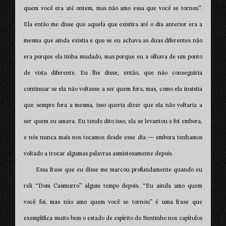
quem você era até ontem, mas não amo essa que você se tornou”.
Ela então me disse que aquela que existira até o dia anterior era a
mesma que ainda existia e que se eu achava as duas diferentes não
era porque ela tinha mudado, mas porque eu a olhava de um ponto
de vista diferente. Eu lhe disse, então, que não conseguiria
continuar se ela não voltasse a ser quem fora, mas, como ela insistia
que sempre fora a mesma, isso queria dizer que ela não voltaria a
ser quem eu amava. Eu tendo dito isso, ela se levantou e foi embora,
e nós nunca mais nos tocamos desde esse dia — embora tenhamos
voltado a trocar algumas palavras asmistosamente depois.
Essa frase que eu disse me marcou profundamente quando eu
reli “Dom Casmurro” algum tempo depois. “Eu ainda amo quem
você foi, mas não amo quem você se tornou” é uma frase que
exemplifica muito bem o estado de espírito do Bentinho nos capítulos