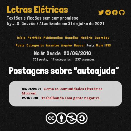
Letras Elétricas
Textões e ficções sem compromisso
by J. G. Gouvêa
Atualizado em
31 de julho de 2021
Início
Portfólio
Publicações
Menções
História
Quem Sou
Posts
Categorias
Assuntos
Arquivo
Buscar
Posts:
Atom
|
RSS
No Ar Desde
20/06/2010
,
759
posts,
17
categorias,
237
assuntos,
Postagens sobre “autoajuda”
05/05/2021
-
Como as Comunidades Literárias
Morrem
21/11/2018
-
Trabalhando com gente negativa