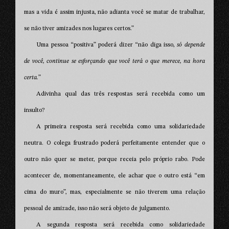
mas a vida é assim injusta, não adianta você se matar de trabalhar,
se não tiver amizades nos lugares certos.”
Uma pessoa “positiva” poderá dizer “não diga isso,
só depende
de você, continue se esforçando que você terá o que merece, na hora
certa.
”
Adivinha qual das três respostas será recebida como um
insulto?
A primeira resposta será recebida como uma solidariedade
neutra. O colega frustrado poderá perfeitamente entender que o
outro não quer se meter, porque receia pelo próprio rabo. Pode
acontecer de, momentaneamente, ele achar que o outro está “em
cima do muro”, mas, especialmente se não tiverem uma relação
pessoal de amizade, isso não será objeto de julgamento.
A segunda resposta será recebida como solidariedade