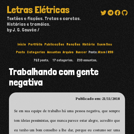
Letras Elétricas
Textões e ficções. Tretas e caretas.
Histórias e tramóias.
by J. G. Gouvêa
Início
Portfólio
Publicações
Menções
História
Quem Sou
Posts
Categorias
Assuntos
Arquivo
Buscar
Posts:
Atom
|
RSS
762
posts,
17
categorias,
233
assuntos,
Trabalhando com gente
negativa
Publicado em: 21/11/2018
Se em sua equipe de trabalho há uma pessoa negativa, que sempre
tem ideias pessimistas, que nunca parece estar alegre, acredito que
eu tenho um bom conselho a lhe dar, porque eu costumo ser uma