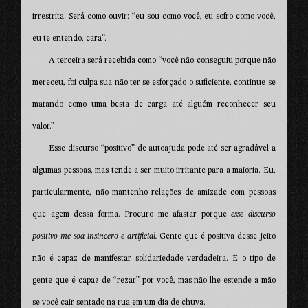
irrestrita. Será como ouvir: “eu sou como você, eu sofro como você,
eu te entendo, cara”.
A terceira será recebida como “você não conseguiu porque não
mereceu, foi culpa sua não ter se esforçado o suficiente, continue se
matando como uma besta de carga até alguém reconhecer seu
valor.”
Esse discurso “positivo” de autoajuda pode até ser agradável a
algumas pessoas, mas tende a ser muito irritante para a maioria. Eu,
particularmente, não mantenho relações de amizade com pessoas
que agem dessa forma. Procuro me afastar porque
esse discurso
positivo me soa insincero e artificial.
Gente que é positiva desse jeito
não é capaz de manifestar solidariedade verdadeira. É o tipo de
gente que é capaz de “rezar” por você, mas não lhe estende a mão
se você cair sentado na rua em um dia de chuva.