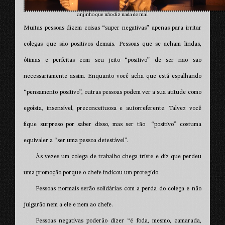
anjinho que não diz nada de mal
Muitas pessoas dizem coisas “super negativas” apenas para irritar
colegas que são positivos demais. Pessoas que se acham lindas,
ótimas e perfeitas com seu jeito “positivo” de ser não são
necessariamente assim. Enquanto você acha que está espalhando
“pensamento positivo”, outras pessoas podem ver a sua atitude como
egoísta, insensível, preconceituosa e autorreferente. Talvez você
fique surpreso por saber disso, mas ser tão “positivo” costuma
equivaler a “ser uma pessoa detestável”.
Às vezes um colega de trabalho chega triste e diz que perdeu
uma promoção porque o chefe indicou um protegido.
Pessoas normais serão solidárias com a perda do colega e não
julgarão nem a ele e nem ao chefe.
Pessoas negativas poderão dizer “é foda, mesmo, camarada,