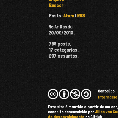
Buscar
Posts:
Atom
|
RSS
No Ar Desde
20/06/2010
,
759
posts,
17
categorias,
237
assuntos,
Conteúdo
Internacio
Este site é mantido a partir de um c
conceito desenvolvido por
Jilles van Gu
de desenvolvimento
no GitHub.