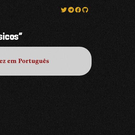
sicos”
 Vez em Português