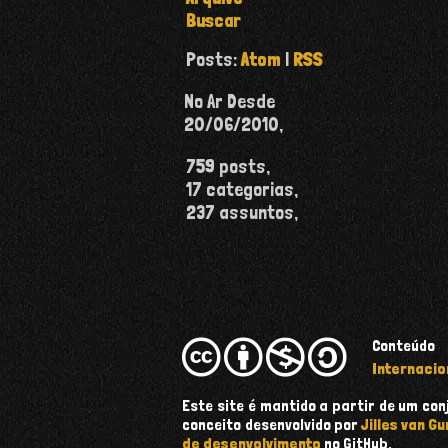
Buscar
Posts:
Atom
|
RSS
No Ar Desde
20/06/2010
,
759
posts,
17
categorias,
237
assuntos,
Conteúdo
Internacio
Este site é mantido a partir de um c
conceito desenvolvido por
Jilles van Gu
de desenvolvimento
no GitHub.