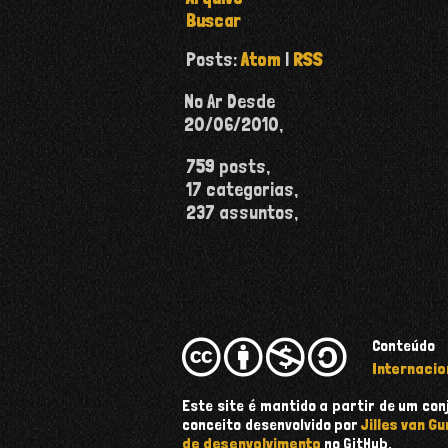
Buscar
Posts:
Atom
|
RSS
No Ar Desde
20/06/2010
,
759
posts,
17
categorias,
237
assuntos,
Conteúdo
Internacio
Este site é mantido a partir de um c
conceito desenvolvido por
Jilles van Gu
de desenvolvimento
no GitHub.