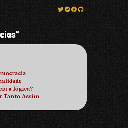
cias”
emocracia
alidade
ia a lógica?
er Tanto Assim