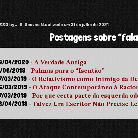
isso
by J. G. Gouvêa
Atualizado em
31 de julho de 2021
Postagens sobre “fala
4/04/2020
-
A Verdade Antiga
1/06/2019
-
Palmas para o “Isentão”
7/03/2019
-
O Relativismo como Inimigo da D
6/03/2019
-
O Ataque Contemporâneo à Racion
7/03/2019
-
Por que certa parte da esquerda ode
8/04/2018
-
Talvez Um Escritor Não Precise L