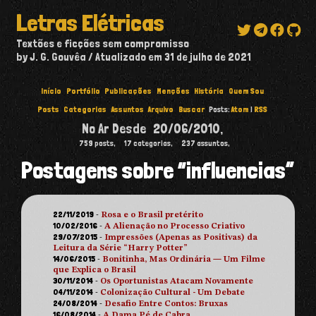
Letras Elétricas
Textões e ficções sem compromisso
by J. G. Gouvêa
Atualizado em
31 de julho de 2021
Início
Portfólio
Publicações
Menções
História
Quem Sou
Posts
Categorias
Assuntos
Arquivo
Buscar
Posts:
Atom
|
RSS
No Ar Desde
20/06/2010
,
759
posts,
17
categorias,
237
assuntos,
Postagens sobre “influencias”
22/11/2019
-
Rosa e o Brasil pretérito
10/02/2016
-
A Alienação no Processo Criativo
29/07/2015
-
Impressões (Apenas as Positivas) da
Leitura da Série “Harry Potter”
14/06/2015
-
Bonitinha, Mas Ordinária — Um Filme
que Explica o Brasil
30/11/2014
-
Os Oportunistas Atacam Novamente
04/11/2014
-
Colonização Cultural - Um Debate
24/08/2014
-
Desafio Entre Contos: Bruxas
16/08/2014
-
A Dama Pé de Cabra