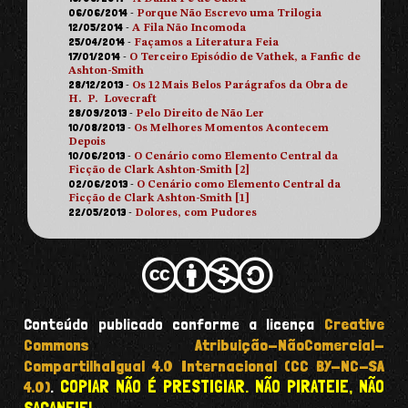
06/06/2014
-
Porque Não Escrevo uma Trilogia
12/05/2014
-
A Fila Não Incomoda
25/04/2014
-
Façamos a Literatura Feia
17/01/2014
-
O Terceiro Episódio de Vathek, a Fanfic de
Ashton-Smith
28/12/2013
-
Os 12 Mais Belos Parágrafos da Obra de
H. P. Lovecraft
28/09/2013
-
Pelo Direito de Não Ler
10/08/2013
-
Os Melhores Momentos Acontecem
Depois
10/06/2013
-
O Cenário como Elemento Central da
Ficção de Clark Ashton-Smith [2]
02/06/2013
-
O Cenário como Elemento Central da
Ficção de Clark Ashton-Smith [1]
22/05/2013
-
Dolores, com Pudores
Conteúdo publicado conforme a licença
Creative
Commons Atribuição-NãoComercial-
CompartilhaIgual 4.0 Internacional (CC BY-NC-SA
COPIAR NÃO É PRESTIGIAR. NÃO PIRATEIE, NÃO
4.0)
.