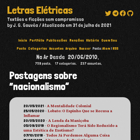
Letras Elétricas
Textões e ficções sem compromisso
by J. G. Gouvêa
Atualizado em
31 de julho de 2021
Início
Portfólio
Publicações
Menções
História
Quem Sou
Posts
Categorias
Assuntos
Arquivo
Buscar
Posts:
Atom
|
RSS
No Ar Desde
20/06/2010
,
759
posts,
17
categorias,
237
assuntos,
Postagens sobre
“nacionalismo”
20/05/2021
-
A Mentalidade Colonial
25/05/2020
-
Lobato: O Espinho Que se Recusa a
Inflamar
20/05/2020
-
A Lenda da Maniçoba
05/09/2019
-
O Regionalismo Terá Sido Reduzido a
uma Estética de Exotismo?
07/10/2018
-
Todos Já Perdemos Alguma Coisa