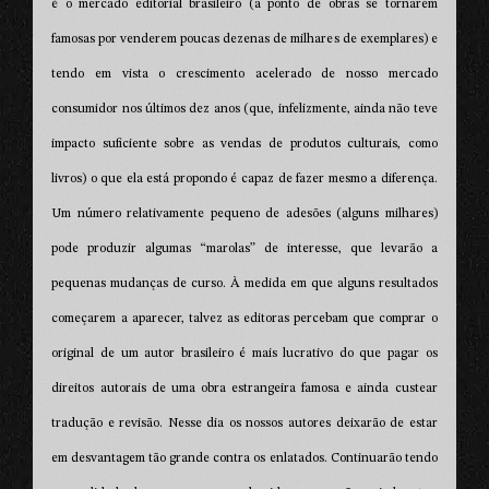
é o mercado editorial brasileiro (a ponto de obras se tornarem
famosas por venderem poucas dezenas de milhares de exemplares) e
tendo em vista o crescimento acelerado de nosso mercado
consumidor nos últimos dez anos (que, infelizmente, ainda não teve
impacto suficiente sobre as vendas de produtos culturais, como
livros) o que ela está propondo é capaz de fazer mesmo a diferença.
Um número relativamente pequeno de adesões (alguns milhares)
pode produzir algumas “marolas” de interesse, que levarão a
pequenas mudanças de curso. À medida em que alguns resultados
começarem a aparecer, talvez as editoras percebam que comprar o
original de um autor brasileiro é mais lucrativo do que pagar os
direitos autorais de uma obra estrangeira famosa e ainda custear
tradução e revisão. Nesse dia os nossos autores deixarão de estar
em desvantagem tão grande contra os enlatados. Continuarão tendo