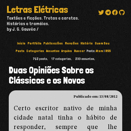
Letras Elétricas
Textões e ficções. Tretas e caretas.
Histórias e tramóias.
by J. G. Gouvêa
Início
Portfólio
Publicações
Menções
História
Quem Sou
Posts
Categorias
Assuntos
Arquivo
Buscar
Posts:
Atom
|
RSS
762
posts,
17
categorias,
233
assuntos,
Duas Opiniões Sobre os
Clássicos e os Novos
Publicado em: 13/08/2012
Certo escritor nativo de minha
cidade natal tinha o hábito de
responder, sempre que lhe