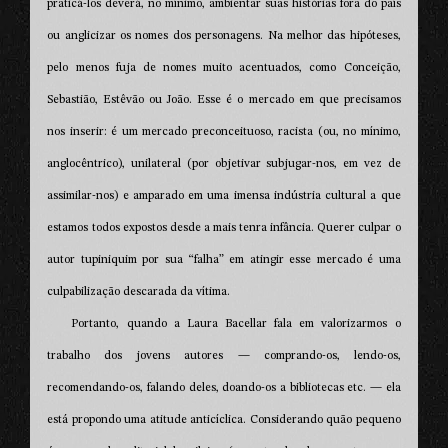
praticá-los deverá, no mínimo, ambientar suas histórias fora do país
ou anglicizar os nomes dos personagens. Na melhor das hipóteses,
pelo menos fuja de nomes muito acentuados, como Conceição,
Sebastião, Estêvão ou João. Esse é o mercado em que precisamos
nos inserir: é um mercado preconceituoso, racista (ou, no mínimo,
anglocêntrico), unilateral (por objetivar subjugar-nos, em vez de
assimilar-nos) e amparado em uma imensa indústria cultural a que
estamos todos expostos desde a mais tenra infância. Querer culpar o
autor tupiniquim por sua “falha” em atingir esse mercado é uma
culpabilização descarada da vítima.
Portanto, quando a Laura Bacellar fala em valorizarmos o
trabalho dos jovens autores — comprando-os, lendo-os,
recomendando-os, falando deles, doando-os a bibliotecas etc. — ela
está propondo uma atitude anticíclica. Considerando quão pequeno