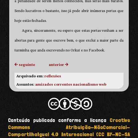
a penalidade de serem menos conhecidos, mas serão mais baratos.
Sendo lucrativos o bastante, isso já pode abrir inúmeras portas que
hoje estão fechadas.
Agora, sinceramente, eu espero que estas portas venham a ser
abertas para gente que escreve bem, o que exclui a maior parte da
turminha que anda escrevendo no Orkut e no Facebook.
seguinte
anterior
Arquivado em:
reflexões
Assuntos:
amizades
correntes
nacionalismo
web
Conteúdo publicado conforme a licença
Creative
Commons Atribuição-NãoComercial-
CompartilhaIgual 4.0 Internacional (CC BY-NC-SA