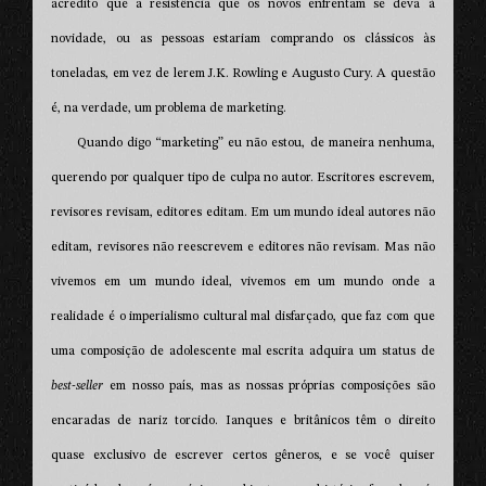
acredito que a resistência que os novos enfrentam se deva à
novidade, ou as pessoas estariam comprando os clássicos às
toneladas, em vez de lerem J.K. Rowling e Augusto Cury. A questão
é, na verdade, um problema de marketing.
Quando digo “marketing” eu não estou, de maneira nenhuma,
querendo por qualquer tipo de culpa no autor. Escritores escrevem,
revisores revisam, editores editam. Em um mundo ideal autores não
editam, revisores não reescrevem e editores não revisam. Mas não
vivemos em um mundo ideal, vivemos em um mundo onde a
realidade é o imperialismo cultural mal disfarçado, que faz com que
uma composição de adolescente mal escrita adquira um status de
best-seller
em nosso país, mas as nossas próprias composições são
encaradas de nariz torcido. Ianques e britânicos têm o direito
quase exclusivo de escrever certos gêneros, e se você quiser