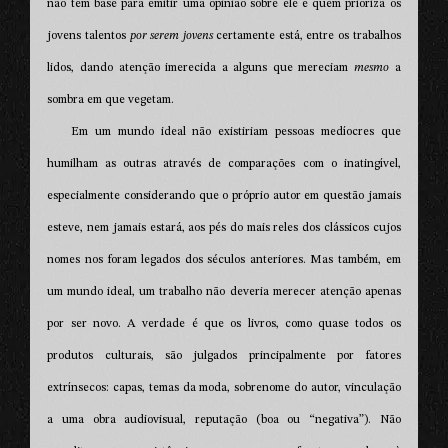
não tem base para emitir uma opinião sobre ele e quem prioriza os
jovens talentos
por serem jovens
certamente está, entre os trabalhos
lidos, dando atenção imerecida a alguns que mereciam
mesmo
a
sombra em que vegetam.
Em um mundo ideal não existiriam pessoas medíocres que
humilham as outras através de comparações com o inatingível,
especialmente considerando que o próprio autor em questão jamais
esteve, nem jamais estará, aos pés do mais reles dos clássicos cujos
nomes nos foram legados dos séculos anteriores. Mas também, em
um mundo ideal, um trabalho não deveria merecer atenção apenas
por ser novo. A verdade é que os livros, como quase todos os
produtos culturais, são julgados principalmente por fatores
extrínsecos: capas, temas da moda, sobrenome do autor, vinculação
a uma obra audiovisual, reputação (boa ou “negativa”). Não