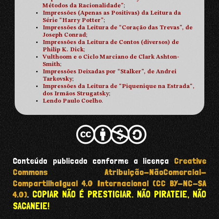
Métodos da Racionalidade”
;
Impressões (Apenas as Positivas) da Leitura da
Série “Harry Potter”
;
Impressões da Leitura de “Coração das Trevas”, de
Joseph Conrad
;
Impressões da Leitura de Contos (diversos) de
Philip K. Dick
;
Vulthoom e o Ciclo Marciano de Clark Ashton-
Smith
;
Impressões Deixadas por “Stalker”, de Andrei
Tarkovsky
;
Impressões da Leitura de “Piquenique na Estrada“,
dos Irmãos Strugatsky
;
Lendo Paulo Coelho
.
Conteúdo publicado conforme a licença
Creative
Commons Atribuição-NãoComercial-
CompartilhaIgual 4.0 Internacional (CC BY-NC-SA
COPIAR NÃO É PRESTIGIAR. NÃO PIRATEIE, NÃO
4.0)
.
SACANEIE!