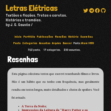
Letras Elétricas
Textões e ficções. Tretas e caretas.
Histórias e tramóias.
by J. G. Gouvêa
Início
Portfólio
Publicações
Menções
História
Quem Sou
Posts
Categorias
Assuntos
Arquivo
Buscar
Posts:
Atom
|
RSS
762
posts,
17
categorias,
233
assuntos,
Resenhas
Esta página coleciona textos que escrevi resenhando filmes e livros.
Não é um hábito que eu tenho com frequência, mas geralmente
resulta em textos longos, muito detalhados e cheios de spoilers. Você
foi avisado.
A Terra da Noite
;
Impressões da Leitura de “Harry Potter e os