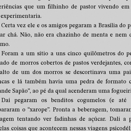
eriências que um filhinho de pastor vivendo e
 experimentaria.
Certa vez ele e os amigos pegaram a Brasília do p
ar chá. Não, não era chazinho de menta e nem 
mo.
Foram a um sítio a uns cinco quilômetros do pe
cado de morros cobertos de pastos verdejantes, co
alto de um dos morros se descortinava uma pai
ncas e lá também havia uma pedra de formato 
ande Sapão”, ao pé da qual acenderam uma fogueiri
Daí pegaram os benditos cogumelos (e até 
pararam o “xarope”. Pronta a beberagem, tomara
sagem tentando ver fadinhas de açúcar. Dali a
elas coisas que acontecem nessas viagens psicodé