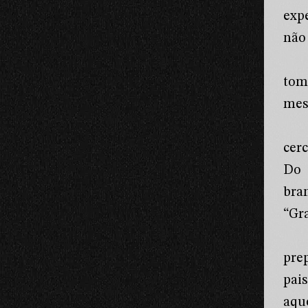
exp
não
tom
mes
cer
Do 
bra
“Gr
pre
pai
aqu