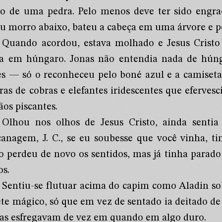
to de uma pedra. Pelo menos deve ter sido engra
ou morro abaixo, bateu a cabeça em uma árvore e p
Quando acordou, estava molhado e Jesus Crist
sa em húngaro. Jonas não entendia nada de húnga
es — só o reconheceu pelo boné azul e a camiseta
uras de cobras e elefantes iridescentes que eferv
ãos piscantes.
Olhou nos olhos de Jesus Cristo, ainda sentia 
canagem, J. C., se eu soubesse que você vinha, ti
so perdeu de novo os sentidos, mas já tinha parado
os.
Sentiu-se flutuar acima do capim como Aladin sob
ete mágico, só que em vez de sentado ia deitado de
tas esfregavam de vez em quando em algo duro.