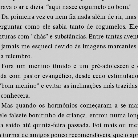
rava o ar e dizia: “aqui nasce cogumelo do bom.”
Da primeira vez eu nem fiz nada além de rir, mas 
erguntar como ele sabia tanto de cogumelos. Ele
nturas com “chás” e substâncias. Entre tantas ave
 jamais me esqueci devido às imagens marcantes
 a relembro.
Fora um menino tímido e um pré-adolescente co
ada com pastor evangélico, desde cedo estimulad
 “bom menino” e evitar as inclinações más trazida
 conhecera.
Mas quando os hormônios começaram a se mani
ele falsete bonitinho de criança, entrou numa lon
ha saído até quinta-feira passada. Foi mais ou 
 turma de amigos pouco recomendáveis, que o apre