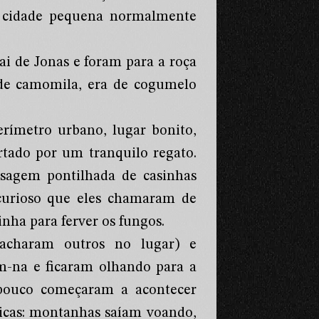
m cidade pequena normalmente
ai de Jonas e foram para a roça
de camomila, era de cogumelo
rímetro urbano, lugar bonito,
rtado por um tranquilo regato.
sagem pontilhada de casinhas
curioso que eles chamaram de
nha para ferver os fungos.
acharam outros no lugar) e
m-na e ficaram olhando para a
 pouco começaram a acontecer
licas: montanhas saíam voando,