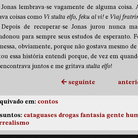
Jonas lembrava-se vagamente de alguma coisa. 
tava coisas como
Vi stulta elfo, feku al vi!
e
Viaj fratr
Depois de recuperar-se Jonas jurou nunca m
ndonou para sempre seus estudos de esperanto. F
messa, obviamente, porque não gostava mesmo de 
tou essa história entendi porque, de vez em quan
 encontrava juntos e me gritava
stulta elfo
!
seguinte
anteri
quivado em:
contos
suntos:
cataguases
drogas
fantasia
gente
hu
rrealismo