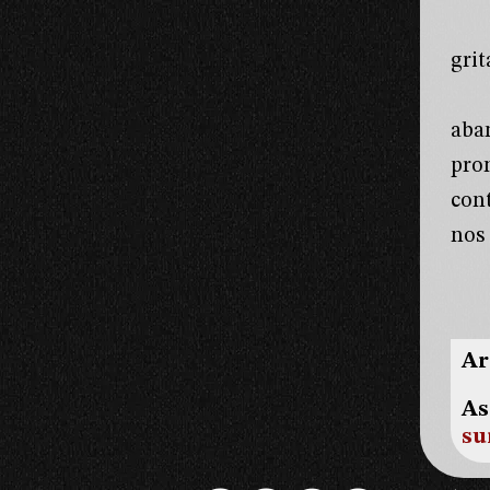
gri
aba
pro
con
nos
Ar
As
su