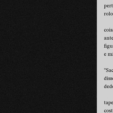
per
rol
coi
ant
fig
e m
“Sa
dis
ded
tap
cos