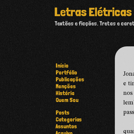
Letras Elétricas
Textões e ficções. Tretas e care
Início
Portfólio
Jon
Publicações
e t
Menções
História
nos
Quem Sou
lem
Posts
pass
Categorias
Assuntos
qua
Arquivo