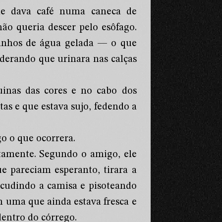
lhe dava café numa caneca de
não queria descer pelo esôfago.
 banhos de água gelada — o que
iderando que urinara nas calças
uinas das cores e no cabo dos
tas e que estava sujo, fedendo a
 o que ocorrera.
tamente. Segundo o amigo, ele
e pareciam esperanto, tirara a
acudindo a camisa e pisoteando
em uma que ainda estava fresca e
dentro do córrego.