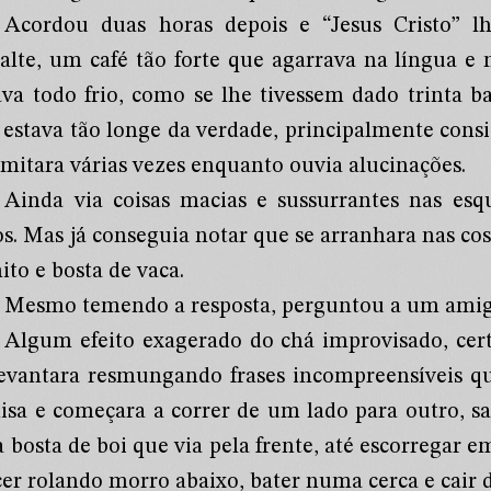
Acordou duas horas depois e “Jesus Cristo” 
alte, um café tão forte que agarrava na língua e 
ava todo frio, como se lhe tivessem dado trinta
 estava tão longe da verdade, principalmente cons
omitara várias vezes enquanto ouvia alucinações.
Ainda via coisas macias e sussurrantes nas esq
s. Mas já conseguia notar que se arranhara nas cos
to e bosta de vaca.
Mesmo temendo a resposta, perguntou a um amigo
Algum efeito exagerado do chá improvisado, cer
levantara resmungando frases incompreensíveis qu
isa e começara a correr de um lado para outro, s
 bosta de boi que via pela frente, até escorregar 
cer rolando morro abaixo, bater numa cerca e cair 