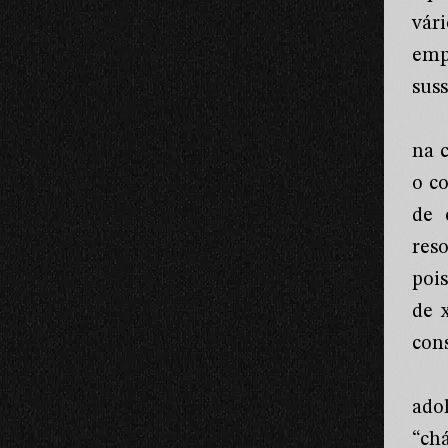
vár
emp
sus
na 
o c
de 
res
pois
de 
con
ado
“ch