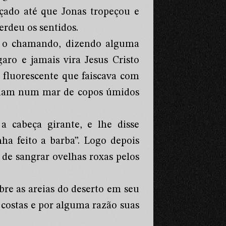
çado até que Jonas tropeçou e
erdeu os sentidos.
o o chamando, dizendo alguma
ro e jamais vira Jesus Cristo
 fluorescente que faiscava com
esciam num mar de copos úmidos
a cabeça girante, e lhe disse
nha feito a barba”. Logo depois
 de sangrar ovelhas roxas pelos
re as areias do deserto em seu
 costas e por alguma razão suas