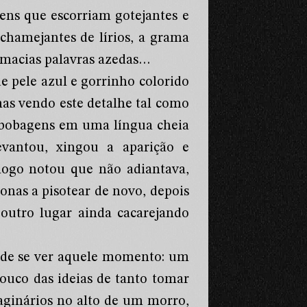
vens que escorriam gotejantes e
hamejantes de lírios, a grama
 macias palavras azedas…
 pele azul e gorrinho colorido
s vendo este detalhe tal como
o bobagens em uma língua cheia
evantou, xingou a aparição e
 logo notou que não adiantava,
Jonas a pisotear de novo, depois
outro lugar ainda cacarejando
 de se ver aquele momento: um
ouco das ideias de tanto tomar
aginários no alto de um morro,