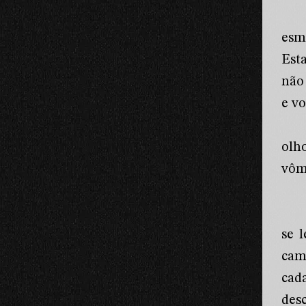
esm
Est
não
e v
olho
vômi
se 
cam
cada
des