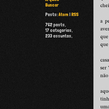
Buscar
chei
Posts:
Atom
|
RSS
a p
762
posts,
ave
17
categorias,
233
assuntos,
que
que
cas
ser
não
aqu
tin
uma