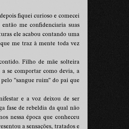
depois fiquei curioso e comecei
 então me confidenciaria suas
nturas ele acabou contando uma
 que me traz à mente toda vez
ntido. Filho de mãe solteira
o a se comportar como devia, a
s pelo “sangue ruim” do pai que
festar e a voz deixou de ser
ga fase de rebeldia da qual não
menos nessa época que conheceu
sentou a sensações, tratados e