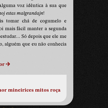
Alguma voz idêntica à sua que
inoj estas malgrandajn
!
ais tomar chá de cogumelo e
oi mais fácil manter a segunda
estudar… Só depois que ele me
do, alguém que eu não conhecia
or
mor
mineirices
mitos
roça