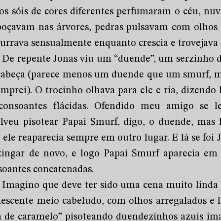
ios sóis de cores diferentes perfumaram o céu, nu
oçavam nas árvores, pedras pulsavam com olhos c
surrava sensualmente enquanto crescia e trovejava
De repente Jonas viu um “duende”, um serzinho de
cabeça (parece menos um duende que um smurf, ma
omprei). O trocinho olhava para ele e ria, dizend
consoantes flácidas. Ofendido meu amigo se l
olveu pisotear Papai Smurf, digo, o duende, mas
 ele reaparecia sempre em outro lugar. E lá se foi 
xingar de novo, e logo Papai Smurf aparecia em 
soantes concatenadas.
Imagino que deve ter sido uma cena muito linda
lescente meio cabeludo, com olhos arregalados e l
á de caramelo” pisoteando duendezinhos azuis im