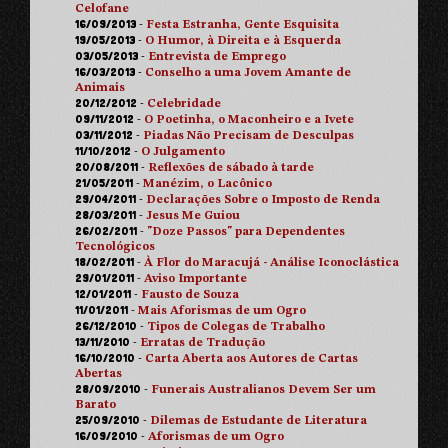
Celofane
16/09/2013
-
Festa Estranha, Gente Esquisita
19/05/2013
-
O Humor, à Direita e à Esquerda
03/05/2013
-
Entrevista de Emprego
16/03/2013
-
Conselho a uma Jovem Amante de
Animais
20/12/2012
-
Celebridade
09/11/2012
-
O Poetinha, o Maconheiro e a Ivete
03/11/2012
-
Piadas Não Precisam de Desculpas
11/10/2012
-
O Julgamento
20/08/2011
-
Reflexões de sábado à tarde
21/05/2011
-
Manézim, o Lacônico
29/04/2011
-
Declarações Sobre o Imposto de Renda
28/03/2011
-
Jesus Me Guiou
26/02/2011
-
"Doze Passos" para Dependentes
Tecnológicos
18/02/2011
-
À Flor do Maracujá - Análise Iconoclástica
29/01/2011
-
Aviso Importante
12/01/2011
-
Fausto de Souza
11/01/2011
-
Mais Aforismas de um Ogro
26/12/2010
-
Tipos de Colegas de Trabalho
13/11/2010
-
Erratas de Tradução
16/10/2010
-
Carta Aberta aos Autores de Cartas
Abertas
28/09/2010
-
Funerais Australianos Devem Ser um
Barato
25/09/2010
-
Dilemas de Estudante de Literatura
16/09/2010
-
Aforismas de um Ogro