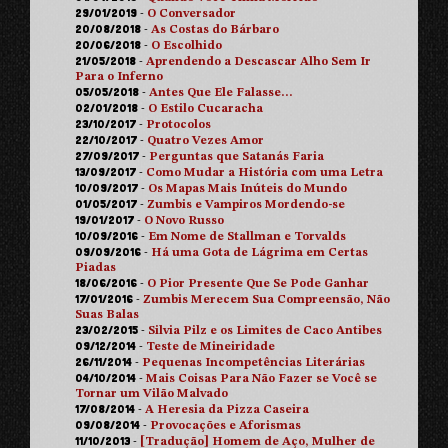
29/01/2019
-
O Conversador
20/08/2018
-
As Costas do Bárbaro
20/06/2018
-
O Escolhido
21/05/2018
-
Aprendendo a Descascar Alho Sem Ir
Para o Inferno
05/05/2018
-
Antes Que Ele Falasse…
02/01/2018
-
O Estilo Cucaracha
23/10/2017
-
Protocolos
22/10/2017
-
Quatro Vezes Amor
27/09/2017
-
Perguntas que Satanás Faria
13/09/2017
-
Como Mudar a História com uma Letra
10/09/2017
-
Os Mapas Mais Inúteis do Mundo
01/05/2017
-
Zumbis e Vampiros Mordendo-se
19/01/2017
-
O Novo Russo
10/09/2016
-
Em Nome de Stallman e Torvalds
09/09/2016
-
Há uma Gota de Lágrima em Certas
Piadas
18/06/2016
-
O Pior Presente Que Se Pode Ganhar
17/01/2016
-
Zumbis Merecem Sua Compreensão, Não
Suas Balas
23/02/2015
-
Silvia Pilz e os Limites de Caco Antibes
09/12/2014
-
Teste de Mineiridade
26/11/2014
-
Pequenas Incompetências Literárias
04/10/2014
-
Mais Coisas Para Não Fazer se Você se
Tornar um Vilão Malvado
17/08/2014
-
A Heresia da Pizza Caseira
09/08/2014
-
Provocações e Aforismas
11/10/2013
-
[Tradução] Homem de Aço, Mulher de