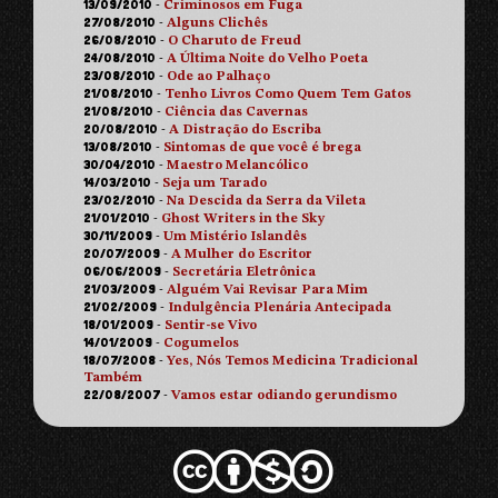
13/09/2010
-
Criminosos em Fuga
27/08/2010
-
Alguns Clichês
26/08/2010
-
O Charuto de Freud
24/08/2010
-
A Última Noite do Velho Poeta
23/08/2010
-
Ode ao Palhaço
21/08/2010
-
Tenho Livros Como Quem Tem Gatos
21/08/2010
-
Ciência das Cavernas
20/08/2010
-
A Distração do Escriba
13/08/2010
-
Sintomas de que você é brega
30/04/2010
-
Maestro Melancólico
14/03/2010
-
Seja um Tarado
23/02/2010
-
Na Descida da Serra da Vileta
21/01/2010
-
Ghost Writers in the Sky
30/11/2009
-
Um Mistério Islandês
20/07/2009
-
A Mulher do Escritor
06/06/2009
-
Secretária Eletrônica
21/03/2009
-
Alguém Vai Revisar Para Mim
21/02/2009
-
Indulgência Plenária Antecipada
18/01/2009
-
Sentir-se Vivo
14/01/2009
-
Cogumelos
18/07/2008
-
Yes, Nós Temos Medicina Tradicional
Também
22/08/2007
-
Vamos estar odiando gerundismo