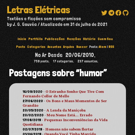
Letras Elétricas
Textões e ficções sem compromisso
by J. G. Gouvêa
Atualizado em
31 de julho de 2021
Início
Portfólio
Publicações
Menções
História
Quem Sou
Posts
Categorias
Assuntos
Arquivo
Buscar
Posts:
Atom
|
RSS
No Ar Desde
20/06/2010
,
759
posts,
17
categorias,
237
assuntos,
Postagens sobre “humor”
16/09/2020
-
O Estranho Sonho Que Tive Com
Fernando Collor de Mello
27/06/2020
-
Os Bons e Maus Momentos de Ser
Grandão
20/05/2020
-
A Lenda da Maniçoba
20/02/2020
-
Meu Nome Está… Errado
17/08/2019
-
Pequenas Inconveniências da Vida
Quotidiana
02/07/2019
-
Homens não sabem flertar
01/04/2019
-
Quando Você Tinha Morrido