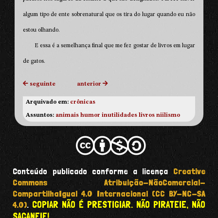
algum tipo de ente sobrenatural que os tira do lugar quando eu não
estou olhando.
E essa é a semelhança final que me fez gostar de livros em lugar
de gatos.
seguinte
anterior
Arquivado em:
crônicas
Assuntos:
animais
humor
inutilidades
livros
niilismo
Conteúdo publicado conforme a licença
Creative
Commons Atribuição-NãoComercial-
CompartilhaIgual 4.0 Internacional (CC BY-NC-SA
COPIAR NÃO É PRESTIGIAR. NÃO PIRATEIE, NÃO
4.0)
.
SACANEIE!